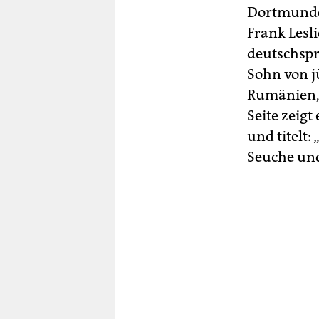
Dortmunder
Frank Lesli
deutschspr
Sohn von j
Rumänien, 
Seite zeig
und titelt:
Seuche und