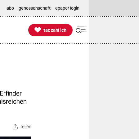
abo
genossenschaft
epaper login

taz zahl ich
taz zahl ich
Erfinder
nisreichen
teilen