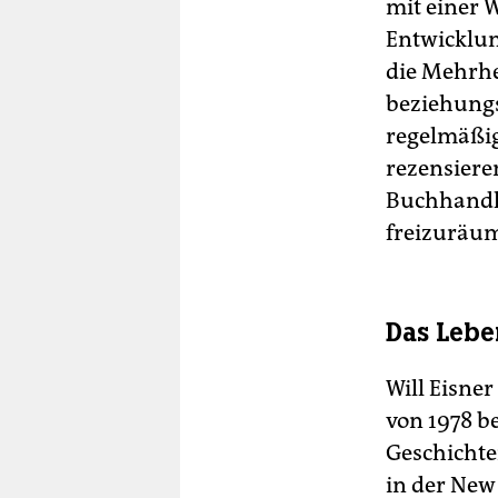
mit einer 
Entwicklun
die Mehrhe
beziehungs
regelmäßi
rezensiere
Buchhandl
freizuräu
Das Lebe
Will Eisner
von 1978 b
Geschichte
in der New