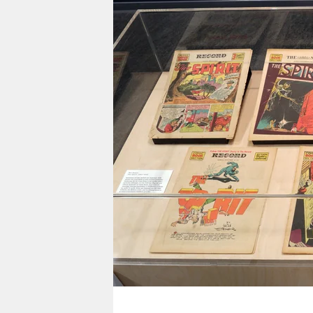
berlin
nord
wahrheit
verlag
verlag
veranstaltungen
shop
fragen & hilfe
unterstützen
abo
genossenschaft