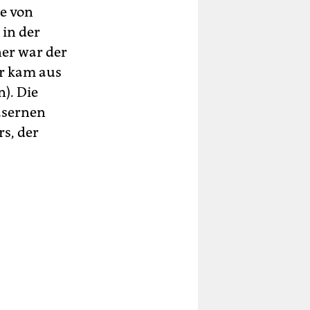
e von
 in der
ner war der
r kam aus
). Die
asernen
rs, der