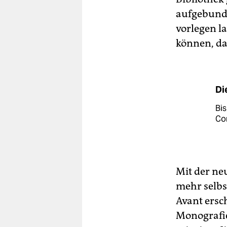
aufgebund
vorlegen l
können, das
Di
Bis
Co
Mit der ne
mehr selbs
Avant ersc
Monografie