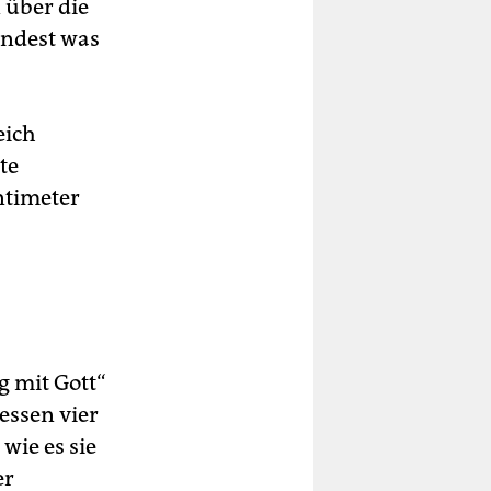
 über die
indest was
eich
te
ntimeter
g mit Gott“
essen vier
wie es sie
er