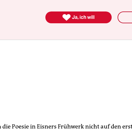
o des anspruchsvollen Comics in Romanlänge, gilt.

Ja, ich will
die Poesie in Eisners Frühwerk nicht auf den ers