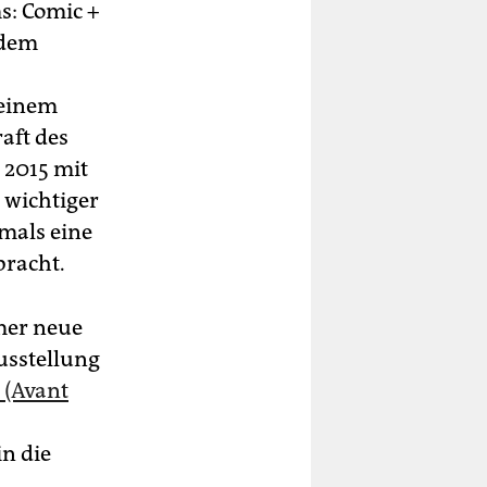
s: Comic +
 dem
 einem
aft des
 2015 mit
 wichtiger
mals eine
bracht.
mer neue
usstellung
 (Avant
in die