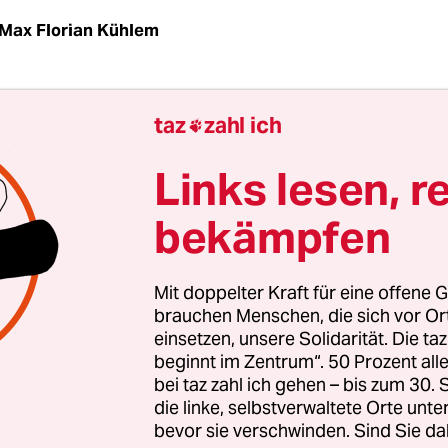
Max Florian Kühlem
t in Central City, auch eine Werbetafel liegt im D
taz
zahl ich

anel erleuchten sie die Scheinwerfer eines vorbe
ein Schriftzug wird sichtbar: „The Spirit“ steht da
Links lesen, r
lein die Art, wie der amerikanische Comiczeichner
bekämpfen
Schriftzüge für den Titel der Comic-Serie entwarf, 
ie Sonntagsbeilagen verschiedener Blätter eines
ternehmens erfand, zeigt seine Könnerschaft, se
Mit doppelter Kraft für eine offene G
sbereitschaft in einem damals eigentlich recht
brauchen Menschen, die sich vor O
einsetzen, unsere Solidarität. Die ta
sfeindlichen Umfeld.
beginnt im Zentrum“. 50 Prozent a
bei taz zahl ich gehen – bis zum 30
der Schauraum: Comic + Cartoon ist jetzt die er
die linke, selbstverwaltete Orte unte
bevor sie verschwinden. Sind Sie da
trospektive des Meisters zu sehen, der als Vater 