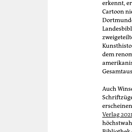
erkennt, e
Cartoon ni
Dortmunde
Landesbibl
zweigeteilt
Kunsthisto
dem renomm
amerikanis
Gesamtausg
Auch Winso
Schriftzüg
erscheine
Verlag 2021
höchstwahr
Bibliothek