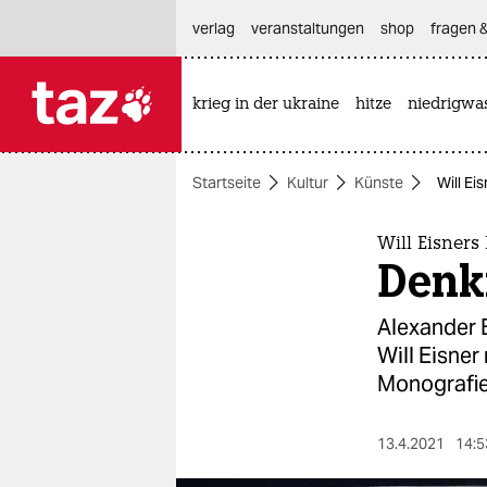
hautnavigation anspringen
hauptinhalt anspringen
footer anspringen
verlag
veranstaltungen
shop
fragen &
krieg in der ukraine
hitze
niedrigwa

taz zahl ich
taz zahl ich
Startseite
Kultur
Künste
Will E
themen
politik
Will Eisner
Denk
öko
Alexander 
gesellschaft
Will Eisner
Monografie
kultur
sport
13.4.2021
14:5