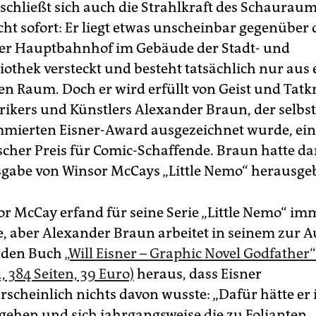
rschließt sich auch die Strahlkraft des Schauraum
cht sofort: Er liegt etwas unscheinbar gegenüber
r Hauptbahnhof im Gebäude der Stadt- und
iothek versteckt und besteht tatsächlich nur aus
en Raum. Doch er wird erfüllt von Geist und Tatkr
rikers und Künstlers Alexander Braun, der selbst
ierten Eisner-Award ausgezeichnet wurde, ein
cher Preis für Comic-Schaffende. Braun hatte da
abe von Winsor McCays „Little Nemo“ herausge
r McCay erfand für seine Serie „Little Nemo“ im
e, aber Alexander Braun arbeitet in seinem zur A
nden Buch
„Will Eisner – Graphic Novel Godfather“
, 384 Seiten, 39 Euro)
heraus, dass Eisner
scheinlich nichts davon wusste: „Dafür hätte er 
 gehen und sich jahrgangsweise die zu Folianten