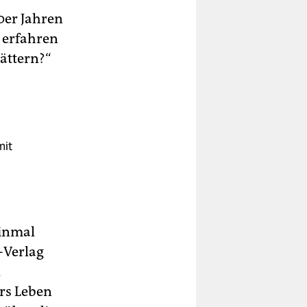
0er Jahren
 erfahren
lättern?“
mit
einmal
-Verlag
d
ers Leben