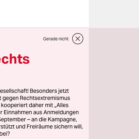
unkeln. Im
Gerade nicht
ifahrenden
, „by Will
echts
 Will
die er ab
ine
esellschaft! Besonders jetzt
rt gegen Rechtsextremismus
z kooperiert daher mit „Alles
ller Einnahmen aus Anmeldungen
. September – an die Kampagne,
ste
rstützt und Freiräume sichern will,
bei?
der Graphic