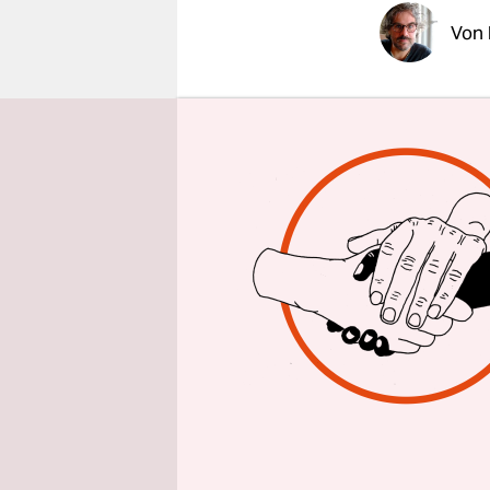
epaper login
Von
Es ist Nach
nächsten P
Busses und 
Eisner“. Al
Eisner die 
1940 für d
Zeitungsun
Innovation
innovation
Im Dortmun
deutsche Re