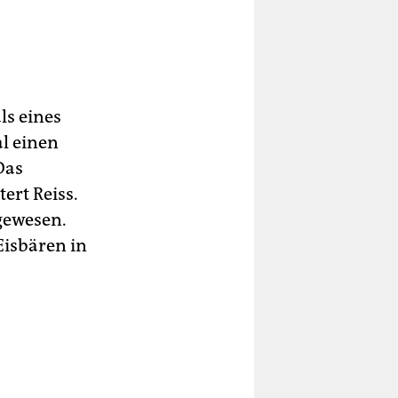
ls eines
al einen
Das
ert Reiss.
gewesen.
Eisbären in