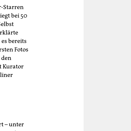
r-Starren
iegt bei 50
Selbst
rklärte
es bereits
rsten Fotos
n den
t Kurator
liner
t – unter