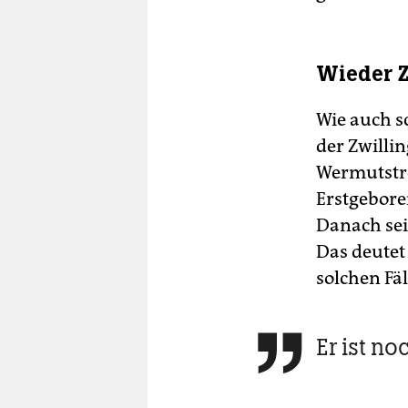
Wieder Zw
Wie auch s
der Zwilli
Wermutstro
Erstgebore
Danach sei
Das deutet 
solchen Fäl
Er ist no
