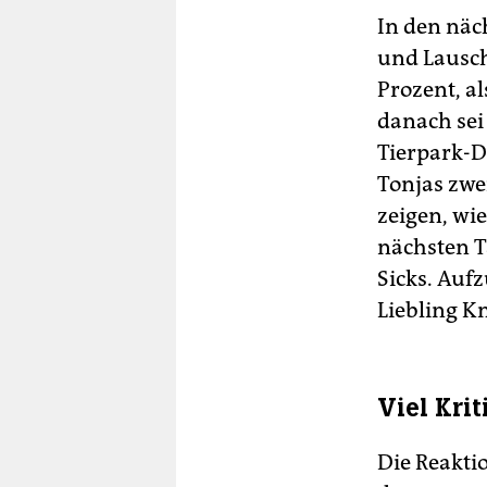
In den näc
und Lausche
Prozent, al
danach sei
Tierpark-D
Tonjas zwei
zeigen, wi
nächsten T
Sicks. Auf
Liebling K
Viel Kri
Die Reakti