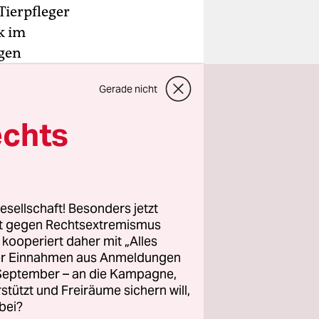
Tierpfleger
k im
igen
 Kilo
Gerade nicht
echts
eues
dem Schock
z. Das
nkt und
esellschaft! Besonders jetzt
el auf.
rt gegen Rechtsextremismus
z kooperiert daher mit „Alles
ller Einnahmen aus Anmeldungen
. September – an die Kampagne,
rstützt und Freiräume sichern will,
bei?