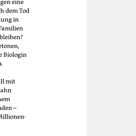
igen eine
ch dem Tod
tung in
 Familien
bleiben?
etonen,
e Biologin
a.
ll mit
bahn
inem
nden –
Millionen-