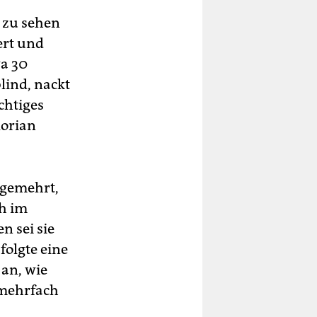
– zu sehen
ert und
a 30
lind, nackt
chtiges
lorian
 gemehrt,
ch im
n sei sie
folgte eine
an, wie
r mehrfach