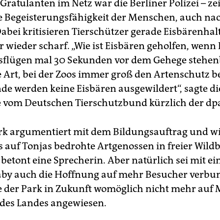
Gratulanten im Netz war die Berliner Polizei – ze
 Begeisterungsfähigkeit der Menschen, auch na
Dabei kritisieren Tierschützer gerade Eisbärenhal
 wieder scharf. „Wie ist Eisbären geholfen, wenn
sflügen mal 30 Sekunden vor dem Gehege stehen
ne Art, bei der Zoos immer groß den Artenschutz b
de werden keine Eisbären ausgewildert“, sagte di
 vom Deutschen Tierschutzbund kürzlich der dp
rk argumentiert mit dem Bildungsauftrag und wi
auf Tonjas bedrohte Artgenossen in freier Wild
 betont eine Sprecherin. Aber natürlich sei mit e
by auch die Hoffnung auf mehr Besucher verbu
 der Park in Zukunft womöglich nicht mehr auf 
des Landes angewiesen.