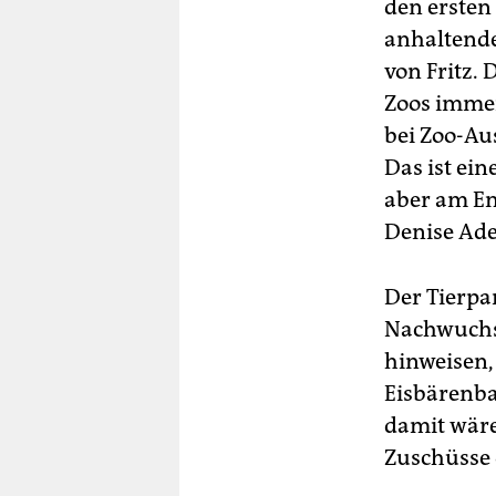
den ersten 
anhaltende
von Fritz. 
Zoos immer
bei Zoo-Au
Das ist ei
aber am En
Denise Ade
Der Tierpa
Nachwuchs 
hinweisen,
Eisbärenba
damit wäre
Zuschüsse 