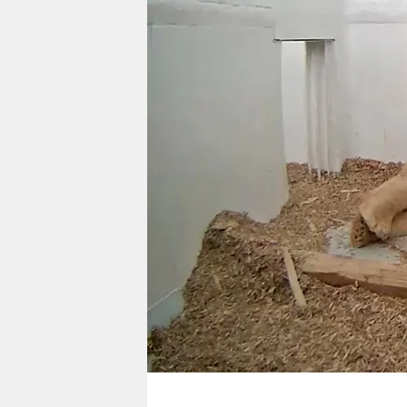
berlin
nord
wahrheit
verlag
verlag
veranstaltungen
shop
fragen & hilfe
unterstützen
abo
genossenschaft