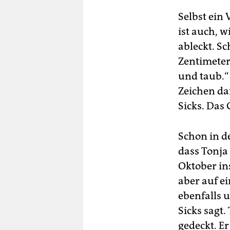
Selbst ein 
ist auch, 
ableckt. S
Zentimeter 
und taub.“
Zeichen daf
Sicks. Das 
Schon in d
dass Tonja 
Oktober in
aber auf ei
ebenfalls 
Sicks sagt.
gedeckt. Er