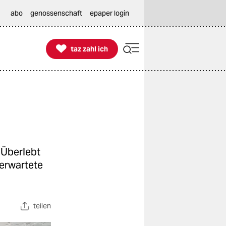
abo
genossenschaft
epaper login

taz zahl ich
taz zahl ich
 Überlebt
 erwartete
teilen