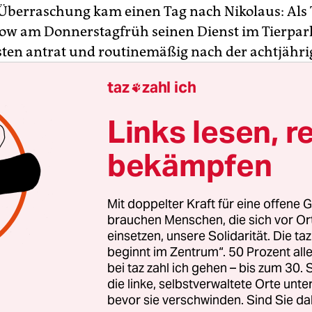
 Überraschung kam einen Tag nach Nikolaus: Als 
kow am Donnerstagfrüh seinen Dienst im Tierpar
sten antrat und routinemäßig nach der achtjähr
onja sah, entdeckte er neben dem großen und 250
taz
zahl ich

eibchen etwas Kleines, Zartes.
Links lesen, r
elangen Spekulationen ist klar: Berlin hat ein n
by. Und das nur rund ein Dreivierteljahr nach 
bekämpfen
 von Tonjas erstem Nachwuchs, dem kleinen Frit
nge war im März im Alter weniger Monate erkra
Mit doppelter Kraft für eine offene G
 Die genaue Ursache gibt Forschern bis heute Räts
brauchen Menschen, die sich vor O
einsetzen, unsere Solidarität. Die ta
beginnt im Zentrum“. 50 Prozent a
bei taz zahl ich gehen – bis zum 30
die linke, selbstverwaltete Orte unte
bevor sie verschwinden. Sind Sie da