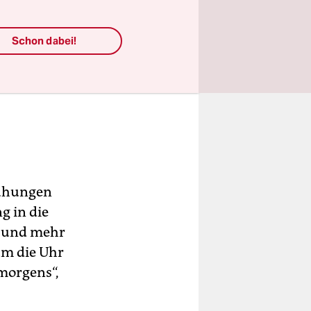
Schon dabei!
mühungen
g in die
n und mehr
um die Uhr
 morgens“,