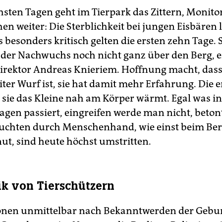
hsten Tagen geht im Tierpark das Zittern, Monito
n weiter: Die Sterblichkeit bei jungen Eisbären l
s besonders kritisch gelten die ersten zehn Tage. 
 der Nachwuchs noch nicht ganz über den Berg, e
irektor Andreas Knieriem. Hoffnung macht, dass 
ter Wurf ist, sie hat damit mehr Erfahrung. Die e
e sie das Kleine nah am Körper wärmt. Egal was i
agen passiert, eingreifen werde man nicht, beton
zuchten durch Menschenhand, wie einst beim Ber
nut, sind heute höchst umstritten.
tik von Tierschützern
onen unmittelbar nach Bekanntwerden der Gebur