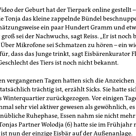
Video der Geburt hat der Tierpark online gestellt 
wie Tonja das kleine zappelnde Bündel beschnupp
chätzungsweise ein paar Hundert Gramm und etw
groß sei der Nachwuchs, sagt Reiss. „Er ist noch b
 Über Mikrofone sei Schmatzen zu hören – ein wi
ür, dass das Junge trinkt, sagt Eisbärenkurator F
Geschlecht des Tiers ist noch nicht bekannt.
en vergangenen Tagen hatten sich die Anzeichen
tatsächlich trächtig ist, erzählt Sicks. Sie hatte si
s Winterquartier zurückgezogen. Vor einigen Tage
nmal sehr viel aktiver gewesen als gewöhnlich, es 
unübliche Ruhephase, Essen nahm sie nicht mehr 
 Tonjas Partner Wolodja (6) hatte sie im Frühjah
 ist nun der einzige Eisbär auf der Außenanlage.