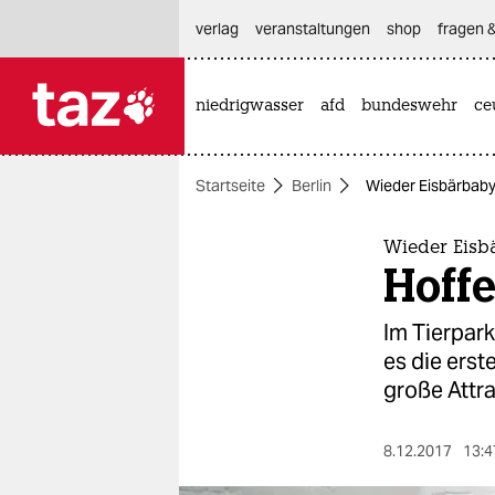
hautnavigation anspringen
hauptinhalt anspringen
footer anspringen
verlag
veranstaltungen
shop
fragen &
niedrigwasser
afd
bundeswehr
ce

taz zahl ich
taz zahl ich
Startseite
Berlin
Wieder Eisbärbaby 
themen
politik
Wieder Eisb
Hoff
öko
Im Tierpark
gesellschaft
es die erst
große Attra
kultur
sport
8.12.2017
13:4