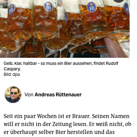
berlin
nord
wahrheit
verlag
verlag
Gelb, klar, haltbar - so muss ein Bier aussehen, findet Rudolf
veranstaltungen
Caspary.
Bild: dpa
shop
fragen & hilfe
Von
Andreas Rüttenauer
unterstützen
abo
Seit ein paar Wochen ist er Brauer. Seinen Namen
will er nicht in der Zeitung lesen. Er weiß nicht, ob
genossenschaft
er überhaupt selber Bier herstellen und das