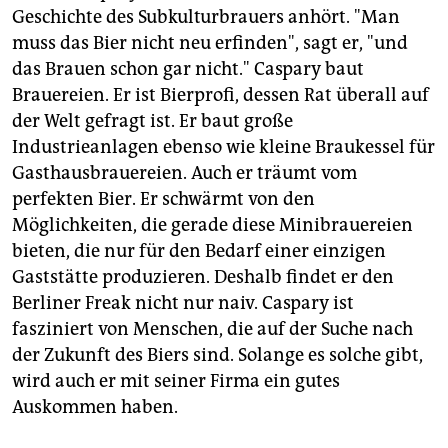
Kälberfüße und Eiweiß wurden ins Bier gegeben.
Geschichte des Subkulturbrauers anhört. "Man
Gegen diese Praxis protestierten die Münchner derart
muss das Bier nicht neu erfinden", sagt er, "und
nachhaltig, dass der Magistrat eine
das Brauen schon gar nicht." Caspary baut
Bierprüfungskommission einsetzte - mit dem
Brauereien. Er ist Bierprofi, dessen Rat überall auf
bekannten Ergebnis.
der Welt gefragt ist. Er baut große
Industrieanlagen ebenso wie kleine Braukessel für
Gasthausbrauereien. Auch er träumt vom
perfekten Bier. Er schwärmt von den
Möglichkeiten, die gerade diese Minibrauereien
bieten, die nur für den Bedarf einer einzigen
Gaststätte produzieren. Deshalb findet er den
Berliner Freak nicht nur naiv. Caspary ist
fasziniert von Menschen, die auf der Suche nach
der Zukunft des Biers sind. Solange es solche gibt,
wird auch er mit seiner Firma ein gutes
Auskommen haben.