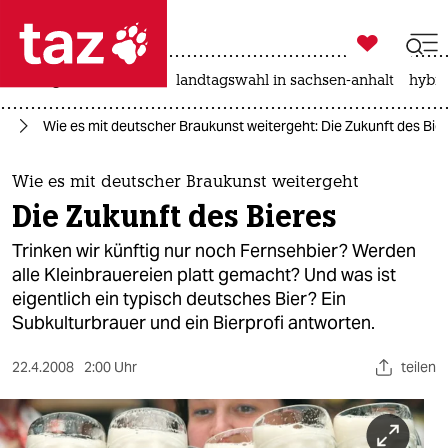

taz zahl ich
niedrigwasser
rente
landtagswahl in sachsen-anhalt
hybri

taz zahl ich
um
Wie es mit deutscher Braukunst weitergeht: Die Zukunft des Bie
taz zahl ich
themen
Wie es mit deutscher Braukunst weitergeht
Die Zukunft des Bieres
politik
Trinken wir künftig nur noch Fernsehbier? Werden
öko
alle Kleinbrauereien platt gemacht? Und was ist
eigentlich ein typisch deutsches Bier? Ein
gesellschaft
Subkulturbrauer und ein Bierprofi antworten.
kultur
22.4.2008
2:00 Uhr
teilen
sport