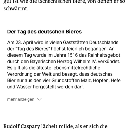
gut ist wie die tschechischen Biere, von denen er so
schwärmt.
Der Tag des deutschen Bieres
Am 23. April wird in vielen Gaststätten Deutschlands
der "Tag des Bieres" höchst feierlich begangen. An
diesem Tag wurde im Jahre 1516 das Reinheitsgebot
durch den Bayerischen Herzog Wilhelm IV. verkündet.
Es gilt als die älteste lebensmittelrechtliche
Verordnung der Welt und besagt, dass deutsches
Bier nur aus den vier Grundstoffen Malz, Hopfen, Hefe
und Wasser hergestellt werden darf.
mehr anzeigen
Das erschien damals auch dringend angebracht.
Denn hauptsächlich aus Kostengründen wurde früher
dem ,flüssigen Brot' allerhand zugesetzt, was das Bier
zu einem üblen Gebräu machte: Pottasche und Galle,
Rudolf Caspary lächelt milde, als er sich die