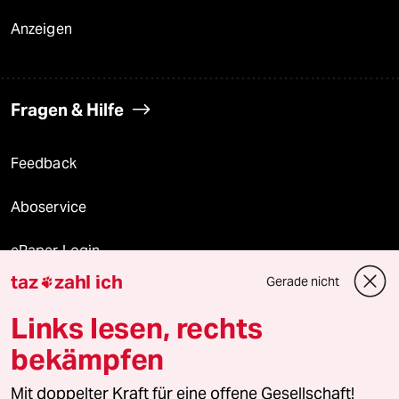
Anzeigen
Fragen & Hilfe
Feedback
Aboservice
ePaper Login
taz
zahl ich
Gerade nicht

Downloads für Abonnierende
Links lesen, rechts
bekämpfen
© 2026 taz Verlags und Vertriebs GmbH
Alle Rechte vorbehalten. Bei rechtlichen Fragen oder für Genehmigungen
Mit doppelter Kraft für eine offene Gesellschaft!