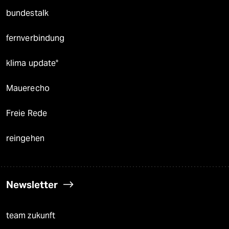
bundestalk
fernverbindung
klima update°
Mauerecho
Freie Rede
reingehen
Newsletter
team zukunft