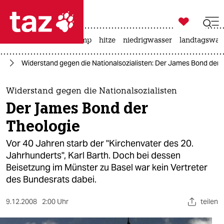

taz zahl ich
katzen
usa unter trump
hitze
niedrigwasser
landtagswahl

taz zahl ich
ag
Widerstand gegen die Nationalsozialisten: Der James Bond der 
taz zahl ich
themen
Widerstand gegen die Nationalsozialisten
Der James Bond der
politik
Theologie
öko
Vor 40 Jahren starb der "Kirchenvater des 20.
Jahrhunderts", Karl Barth. Doch bei dessen
gesellschaft
Beisetzung im Münster zu Basel war kein Vertreter
des Bundesrats dabei.
kultur
sport
9.12.2008
2:00 Uhr
teilen