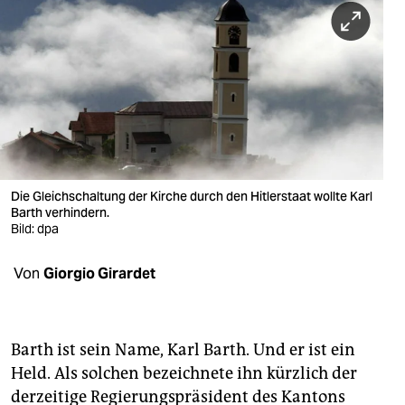
berlin
nord
wahrheit
verlag
verlag
veranstaltungen
Die Gleichschaltung der Kirche durch den Hitlerstaat wollte Karl
Barth verhindern.
shop
Bild: dpa
fragen & hilfe
Von
Giorgio Girardet
unterstützen
abo
Barth ist sein Name, Karl Barth. Und er ist ein
Held. Als solchen bezeichnete ihn kürzlich der
genossenschaft
derzeitige Regierungspräsident des Kantons