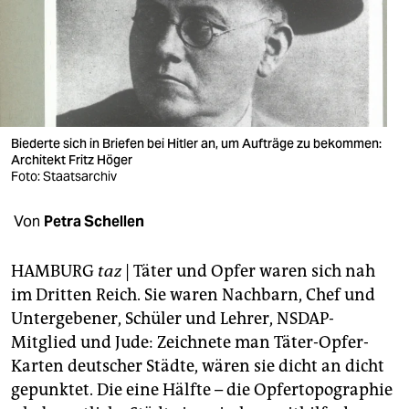
berlin
nord
wahrheit
verlag
Biederte sich in Briefen bei Hitler an, um Aufträge zu bekommen:
verlag
Architekt Fritz Höger
Foto: Staatsarchiv
veranstaltungen
Von
Petra Schellen
shop
fragen & hilfe
HAMBURG
taz
| Täter und Opfer waren sich nah
im Dritten Reich. Sie waren Nachbarn, Chef und
unterstützen
Untergebener, Schüler und Lehrer, NSDAP-
abo
Mitglied und Jude: Zeichnete man Täter-Opfer-
Karten deutscher Städte, wären sie dicht an dicht
genossenschaft
gepunktet. Die eine Hälfte – die Opfertopographie