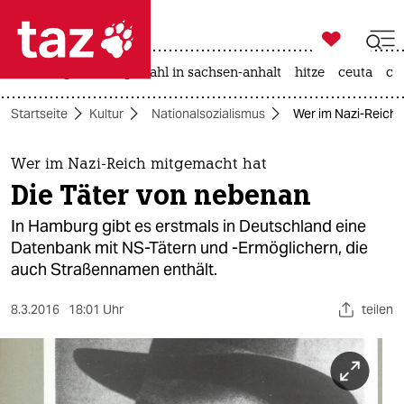

taz zahl ich
iran-krieg
landtagswahl in sachsen-anhalt
hitze
ceuta
ch

taz zahl ich
Startseite
Kultur
Nationalsozialismus
Wer im Nazi-Reich 
taz zahl ich
themen
Wer im Nazi-Reich mitgemacht hat
Die Täter von nebenan
politik
In Hamburg gibt es erstmals in Deutschland eine
öko
Datenbank mit NS-Tätern und -Ermöglichern, die
auch Straßennamen enthält.
gesellschaft
8.3.2016
18:01 Uhr
teilen
kultur
sport