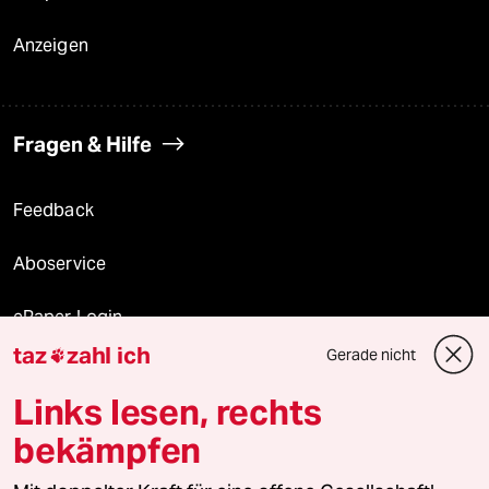
Anzeigen
Fragen & Hilfe
Feedback
Aboservice
ePaper Login
taz
zahl ich
Gerade nicht

Downloads für Abonnierende
Links lesen, rechts
bekämpfen
© 2026 taz Verlags und Vertriebs GmbH