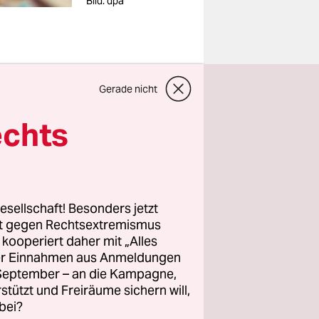
Bild: dpa
, schreibt
Gerade nicht
echts
ltmann
frika,
arbeitet
r
esellschaft! Besonders jetzt
rt gegen Rechtsextremismus
z kooperiert daher mit „Alles
Rocker,
ller Einnahmen aus Anmeldungen
. September – an die Kampagne,
 Mann mit
rstützt und Freiräume sichern will,
bei?