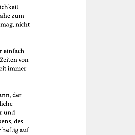
ichkeit
 Nähe zum
 mag, nicht
r einfach
Zeiten von
keit immer
ann, der
liche
er und
bens, des
 heftig auf