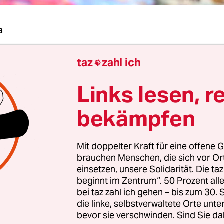
a
taz
zahl ich
st eine launische Geliebte, die erobert werden will“

bige Reisebuchautor Andreas Altmann in seiner
Links lesen, r
anweisung für die Welt“. Seit Jahrzehnten ist A
 Und nachdem er neben Mittelamerika, Indien, A
bekämpfen
 auch seine „Scheißkindheit“ auflagenstark aufge
ste er jüngst einen Ratgeber: zur Eroberung seine
Mit doppelter Kraft für eine offene G
, der Welt.
brauchen Menschen, die sich vor O
einsetzen, unsere Solidarität. Die ta
h, wie achtsam und rücksichtsvoll sich der ewige 
beginnt im Zentrum“. 50 Prozent a
bei taz zahl ich gehen – bis zum 30
 Hasser aller Spießer dabei gibt, nämlich als ein
die linke, selbstverwaltete Orte unte
ieren.
bevor sie verschwinden. Sind Sie da