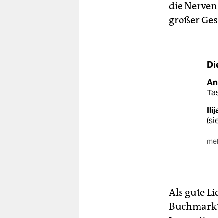
die Nerven 
großer Ges
Di
An
Ta
Ili
(si
meh
Ro
201
He
Als gute L
An
Buchmarkt p
Ko