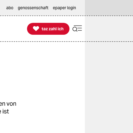
abo
genossenschaft
epaper login

taz zahl ich
taz zahl ich
ten von
 ist