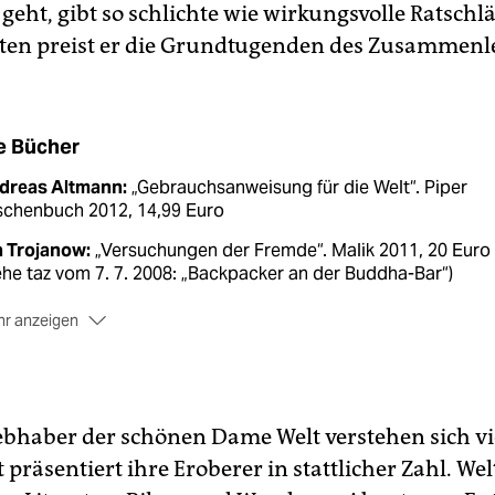
geht, gibt so schlichte wie wirkungsvolle Ratschlä
ten preist er die Grundtugenden des Zusammenl
e Bücher
dreas Altmann:
„Gebrauchsanweisung für die Welt“. Piper
schenbuch 2012, 14,99 Euro
ja Trojanow:
„Versuchungen der Fremde“. Malik 2011, 20 Euro
ehe taz vom 7. 7. 2008: „Backpacker an der Buddha-Bar“)
r anzeigen
ger Willemsen:
„Die Enden der Welt“. Fischer Taschenbuch.
2, 15 Euro
lge Timmerberg:
„African Queen“. Rowohlt 2012, 19,95 Euro
iebhaber der schönen Dame Welt verstehen sich vi
drea Böhm:
„Gott und die Krokodile. Eine Reise durch den
räsentiert ihre Eroberer in stattlicher Zahl. Wel
ngo“. Pantheon 2011, 14,99 Euro