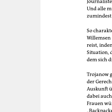
Journaliste
Ca
Und alle m
14
zumindest 
Fel
So charakt
Sib
Willemsen 
Wo
reist, inde
9,9
Situation, 
Pat
dem sich di
und
Th
19
Trojanow gi
der Gerecht
De
Eu
Auskunft ü
dabei auch
Frauen wün
„Backpacke