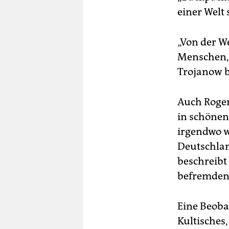
einer Welt 
„Von der W
Menschen, 
Trojanow 
Auch Roger
in schönen 
irgendwo wa
Deutschlan
beschreibt
befremden
Eine Beoba
Kultisches,