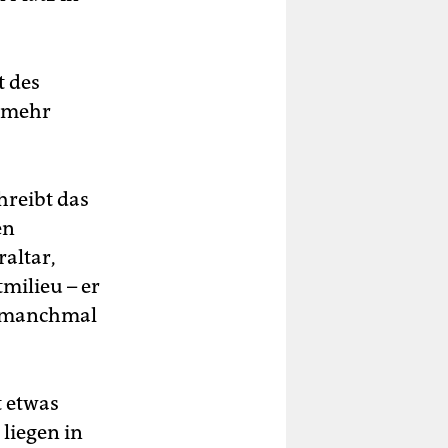
t des
t mehr
hreibt das
en
raltar,
milieu – er
ie manchmal
t etwas
 liegen in