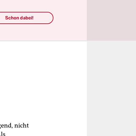
Schon dabei!
gend, nicht
ls