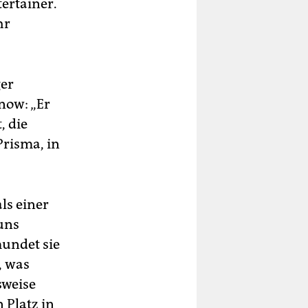
tertainer.
,
hr
uro
ger
now: „Er
12,
, die
Prisma, in
ern
12,
ls einer
 uns
mundet sie
, was
sweise
 Platz in