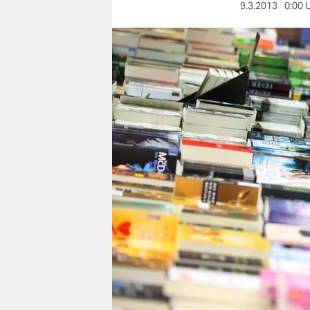
berlin
9.3.2013
0:00 
nord
wahrheit
verlag
verlag
veranstaltungen
shop
fragen & hilfe
unterstützen
abo
genossenschaft