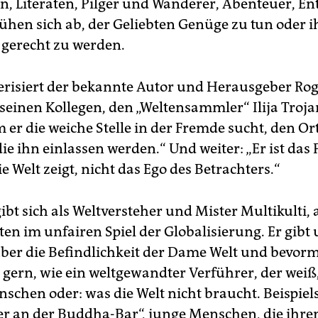
n, Literaten, Pilger und Wanderer, Abenteuer, En
rmen Rohrbach:
„Unterwegs sein ist mein Leben“. Malik 2012
ühen sich ab, der Geliebten Genüge zu tun oder i
,99 Euro
gerecht zu werden.
icitas Hoppe
: „Pigafetta“. Fischer Taschenbuch 2012, 8,95 E
erisiert der bekannte Autor und Herausgeber Ro
ylle Berg:
„Die Fahrt“. rororo 2009, 9,99 Euro
seinen Kollegen, den „Weltensammler“ Ilija Troja
lfgang Büscher:
„Hartland: Zu Fuß durch Amerika“. rororo 20
m er die weiche Stelle in der Fremde sucht, den Ort
9 Euro
die ihn einlassen werden.“ Und weiter: „Er ist das 
rick Leigh Fermor:
„Die Zeit der Gaben“ und „Zwischen Wäld
e Welt zeigt, nicht das Ego des Betrachters.“
 Wasser“. Fischer Tb., je 9,95 Euro
omas Steinfeld (Hg):
„Die Zukunft des Reisens“. S. Fischer 20
,99 Euro
bt sich als Weltversteher und Mister Multikulti, a
en im unfairen Spiel der Globalisierung. Er gibt
nnis Gastmann:
„Gang nach Canossa“. Rowohlt 2012, 18,95
ro
ber die Befindlichkeit der Dame Welt und bevor
 gern, wie ein weltgewandter Verführer, der weiß
schen oder: was die Welt nicht braucht. Beispiel
r an der Buddha-Bar“, junge Menschen, die ihren