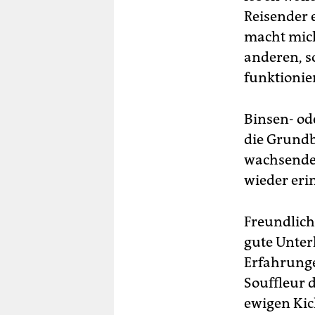
Reisender 
macht mich
anderen, so
funktionier
Binsen- od
die Grundb
wachsender
wieder er
Freundlich
gute Unter
Erfahrunge
Souffleur d
ewigen Kic