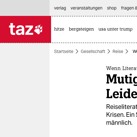
hautnavigation anspringen
hauptinhalt anspringen
footer anspringen
verlag
veranstaltungen
shop
fragen &
hitze
bergsteigen
usa unter trump

taz zahl ich
taz zahl ich
Startseite
Gesellschaft
Reise
We
themen
politik
Wenn Litera
Mutig
öko
Leid
gesellschaft
Reiselitera
kultur
Krisen. Ein
männlich.
sport