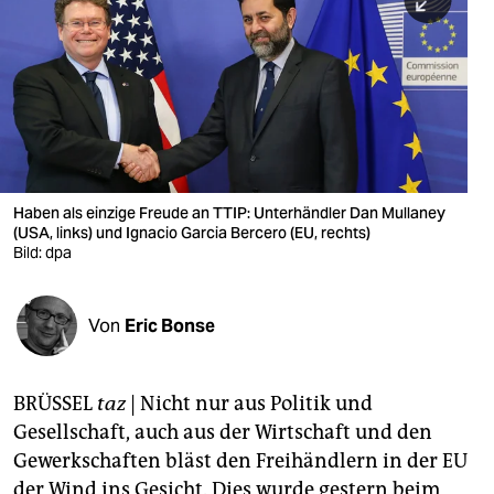
berlin
nord
wahrheit
verlag
verlag
Haben als einzige Freude an TTIP: Unterhändler Dan Mullaney
(USA, links) und Ignacio Garcia Bercero (EU, rechts)
veranstaltungen
Bild: dpa
shop
fragen & hilfe
Von
Eric Bonse
unterstützen
BRÜSSEL
taz
| Nicht nur aus Politik und
abo
Gesellschaft, auch aus der Wirtschaft und den
genossenschaft
Gewerkschaften bläst den Freihändlern in der EU
der Wind ins Gesicht. Dies wurde gestern beim