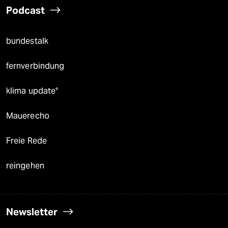
Podcast
bundestalk
fernverbindung
klima update°
Mauerecho
Freie Rede
reingehen
Newsletter