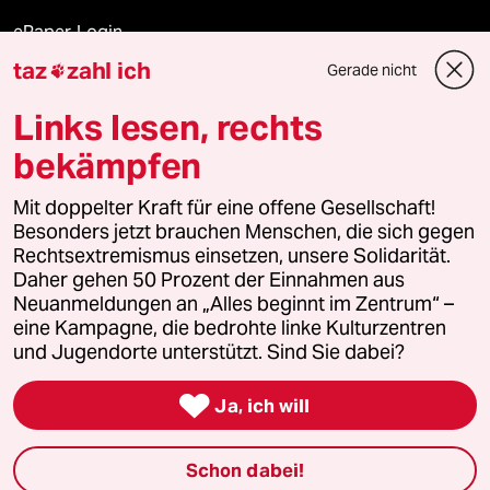
ePaper Login
taz
zahl ich
Gerade nicht

Downloads für Abonnierende
Links lesen, rechts
bekämpfen
© 2026 taz Verlags und Vertriebs GmbH
Alle Rechte vorbehalten. Bei rechtlichen Fragen oder für Genehmigungen
Mit doppelter Kraft für eine offene Gesellschaft!
wenden Sie sich bitte an
lizenzen@taz.de
Besonders jetzt brauchen Menschen, die sich gegen
Rechtsextremismus einsetzen, unsere Solidarität.
Daher gehen 50 Prozent der Einnahmen aus
Feedback
Redaktionsstatut
Kommune-Richtlinien
KI-
Neuanmeldungen an „Alles beginnt im Zentrum“ –
eine Kampagne, die bedrohte linke Kulturzentren
Leitlinie
Informant
Datenschutz
Impressum
AGB
und Jugendorte unterstützt. Sind Sie dabei?
Seitenwende
Einwilligungen widerrufen (Ads)

Ja, ich will
Schon dabei!