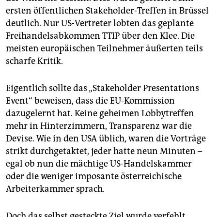
epaper login
ersten öffentlichen Stakeholder-Treffen in Brüssel
deutlich. Nur US-Vertreter lobten das geplante
Freihandelsabkommen TTIP über den Klee. Die
meisten europäischen Teilnehmer äußerten teils
scharfe Kritik.
Eigentlich sollte das „Stakeholder Presentations
Event“ beweisen, dass die EU-Kommission
dazugelernt hat. Keine geheimen Lobbytreffen
mehr in Hinterzimmern, Transparenz war die
Devise. Wie in den USA üblich, waren die Vorträge
strikt durchgetaktet, jeder hatte neun Minuten –
egal ob nun die mächtige US-Handelskammer
oder die weniger imposante österreichische
Arbeiterkammer sprach.
Doch das selbst gesteckte Ziel wurde verfehlt.