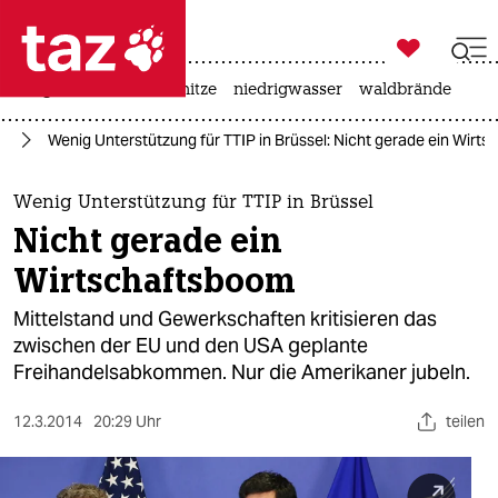

taz zahl ich
krieg in der ukraine
hitze
niedrigwasser
waldbrände

taz zahl ich
IP
Wenig Unterstützung für TTIP in Brüssel: Nicht gerade ein Wirt
taz zahl ich
themen
Wenig Unterstützung für TTIP in Brüssel
Nicht gerade ein
politik
Wirtschaftsboom
öko
Mittelstand und Gewerkschaften kritisieren das
zwischen der EU und den USA geplante
gesellschaft
Freihandelsabkommen. Nur die Amerikaner jubeln.
kultur
12.3.2014
20:29 Uhr
teilen
sport