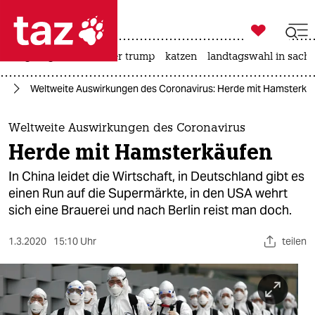

taz zahl ich
bergsteigen
usa unter trump
katzen
landtagswahl in sachs

taz zahl ich
us
Weltweite Auswirkungen des Coronavirus: Herde mit Hamsterkä
taz zahl ich
themen
Weltweite Auswirkungen des Coronavirus
Herde mit Hamsterkäufen
politik
In China leidet die Wirtschaft, in Deutschland gibt es
öko
einen Run auf die Supermärkte, in den USA wehrt
sich eine Brauerei und nach Berlin reist man doch.
gesellschaft
1.3.2020
15:10 Uhr
teilen
kultur
sport