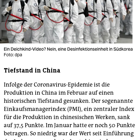
berlin
nord
wahrheit
verlag
Ein Deichkind-Video? Nein, eine Desinfektionseinheit in Südkorea
Foto: dpa
verlag
veranstaltungen
Tiefstand in China
shop
Infolge der Coronavirus-Epidemie ist die
fragen & hilfe
Produktion in China im Februar auf einen
historischen Tiefstand gesunken. Der sogenannte
unterstützen
Einkaufsmanagerindex (PMI), ein zentraler Index
für die Produktion in chinesischen Werken, sank
abo
auf 37,5 Punkte. Im Januar hatte er noch 50 Punkte
genossenschaft
betragen. So niedrig war der Wert seit Einführung