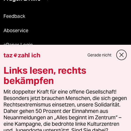
Feedback
Aboservice
ePaper Login
taz
zahl ich
Gerade nicht

Downloads für Abonnierende
Links lesen, rechts
bekämpfen
© 2026 taz Verlags und Vertriebs GmbH
Mit doppelter Kraft für eine offene Gesellschaft!
Alle Rechte vorbehalten. Bei rechtlichen Fragen oder für Genehmigungen
wenden Sie sich bitte an
lizenzen@taz.de
Besonders jetzt brauchen Menschen, die sich gegen
Rechtsextremismus einsetzen, unsere Solidarität.
Daher gehen 50 Prozent der Einnahmen aus
Feedback
Redaktionsstatut
Kommune-Richtlinien
KI-
Neuanmeldungen an „Alles beginnt im Zentrum“ –
eine Kampagne, die bedrohte linke Kulturzentren
Leitlinie
Informant
Datenschutz
Impressum
AGB
und Jugendorte unterstützt. Sind Sie dabei?