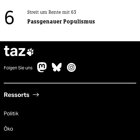
6
Streit um Rente mit 63
Passgenauer Populismus
taz

Folgen Sie uns
Ressorts
Politik
Öko