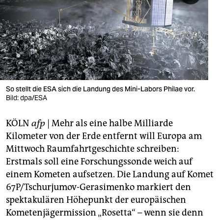
berlin
nord
wahrheit
verlag
verlag
So stellt die ESA sich die Landung des Mini-Labors Philae vor.
Bild: dpa/ESA
veranstaltungen
KÖLN
afp
| Mehr als eine halbe Milliarde
shop
Kilometer von der Erde entfernt will Europa am
fragen & hilfe
Mittwoch Raumfahrtgeschichte schreiben:
Erstmals soll eine Forschungssonde weich auf
unterstützen
einem Kometen aufsetzen. Die Landung auf Komet
abo
67P/Tschurjumov-Gerasimenko markiert den
spektakulären Höhepunkt der europäischen
genossenschaft
Kometenjägermission „Rosetta“ – wenn sie denn