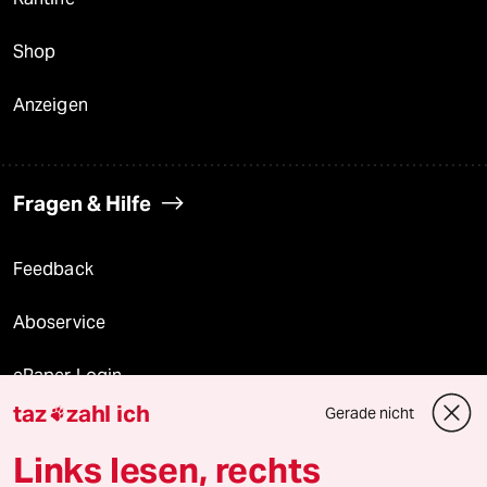
Shop
Anzeigen
Fragen & Hilfe
Feedback
Aboservice
ePaper Login
taz
zahl ich
Gerade nicht

Downloads für Abonnierende
Links lesen, rechts