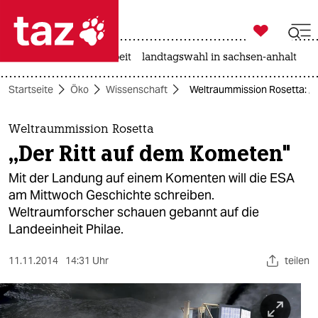

taz zahl ich
autowahn
hitze
arbeit
landtagswahl in sachsen-anhalt

taz zahl ich
Startseite
Öko
Wissenschaft
Weltraummission Rosetta: „
taz zahl ich
themen
Weltraummission Rosetta
„Der Ritt auf dem Kometen"
politik
Mit der Landung auf einem Komenten will die ESA
öko
am Mittwoch Geschichte schreiben.
Weltraumforscher schauen gebannt auf die
gesellschaft
Landeeinheit Philae.
kultur
11.11.2014
14:31 Uhr
teilen
sport