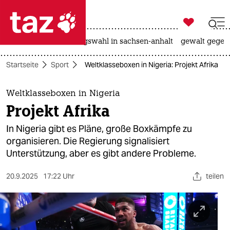

taz zahl ich
hitze
surfen
landtagswahl in sachsen-anhalt
gewalt gegen

taz zahl ich
Startseite
Sport
Weltklasseboxen in Nigeria: Projekt Afrika
taz zahl ich
themen
Weltklasseboxen in Nigeria
Projekt Afrika
politik
In Nigeria gibt es Pläne, große Boxkämpfe zu
öko
organisieren. Die Regierung signalisiert
Unterstützung, aber es gibt andere Probleme.
gesellschaft
20.9.2025
17:22 Uhr
teilen
kultur
sport