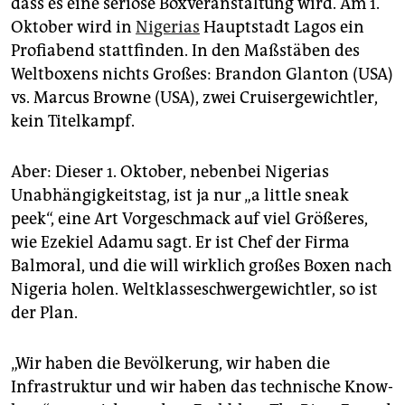
dass es eine seriöse Boxveranstaltung wird. Am 1.
epaper login
Oktober wird in
Nigerias
Hauptstadt Lagos ein
Profiabend stattfinden. In den Maßstäben des
Weltboxens nichts Großes: Brandon Glanton (USA)
vs. Marcus Browne (USA), zwei Cruisergewichtler,
kein Titelkampf.
Aber: Dieser 1. Oktober, nebenbei Nigerias
Unabhängigkeitstag, ist ja nur „a little sneak
peek“, eine Art Vorgeschmack auf viel Größeres,
wie Ezekiel Adamu sagt. Er ist Chef der Firma
Balmoral, und die will wirklich großes Boxen nach
Nigeria holen. Weltklasseschwergewichtler, so ist
der Plan.
„Wir haben die Bevölkerung, wir haben die
Infrastruktur und wir haben das technische Know-