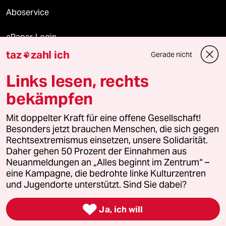
Aboservice
ePaper Login
taz
zahl ich
Gerade nicht

Downloads für Abonnierende
Links lesen, rechts
bekämpfen
© 2026 taz Verlags und Vertriebs GmbH
Alle Rechte vorbehalten. Bei rechtlichen Fragen oder für Genehmigungen
Mit doppelter Kraft für eine offene Gesellschaft!
wenden Sie sich bitte an
lizenzen@taz.de
Besonders jetzt brauchen Menschen, die sich gegen
Rechtsextremismus einsetzen, unsere Solidarität.
Daher gehen 50 Prozent der Einnahmen aus
Feedback
Redaktionsstatut
Kommune-Richtlinien
KI-
Neuanmeldungen an „Alles beginnt im Zentrum“ –
eine Kampagne, die bedrohte linke Kulturzentren
Leitlinie
Informant
Datenschutz
Impressum
AGB
und Jugendorte unterstützt. Sind Sie dabei?
Seitenwende
Einwilligungen widerrufen (Ads)

Ja, ich will