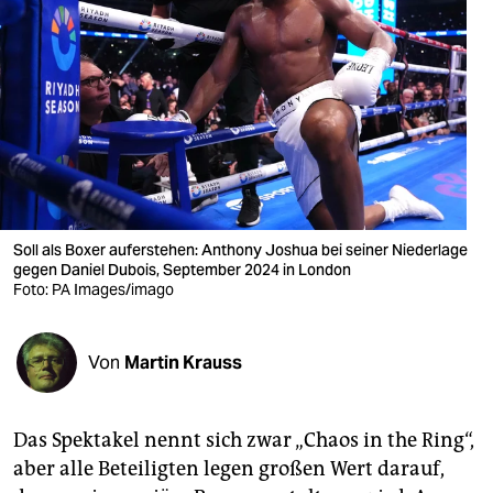
berlin
nord
wahrheit
verlag
verlag
veranstaltungen
Soll als Boxer auferstehen: Anthony Joshua bei seiner Nieder­lage
gegen Daniel Dubois, September 2024 in London
shop
Foto: PA Images/imago
fragen & hilfe
Von
Martin Krauss
unterstützen
abo
Das Spektakel nennt sich zwar „Chaos in the Ring“,
genossenschaft
aber alle Beteiligten legen großen Wert darauf,