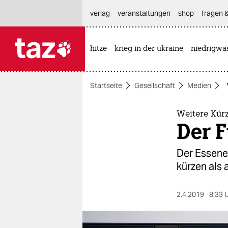
hautnavigation anspringen
hauptinhalt anspringen
footer anspringen
verlag
veranstaltungen
shop
fragen &
hitze
krieg in der ukraine
niedrigwa

taz zahl ich
taz zahl ich
Startseite
Gesellschaft
Medien
themen
politik
Weitere Kür
Der F
öko
Der Essene
gesellschaft
kürzen als
kultur
2.4.2019
8:33 
sport