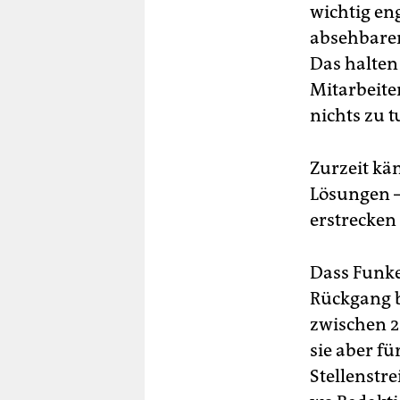
wichtig eng
absehbarer 
Das halten
Mitarbeiter
nichts zu t
Zurzeit kä
Lösungen –
erstrecken
Dass Funke 
Rückgang b
zwischen 2
sie aber f
Stellenstre