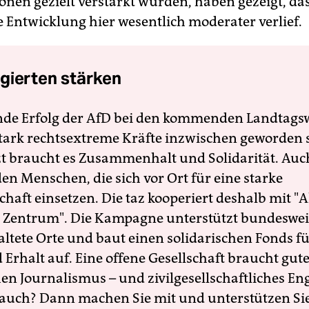
onen gezielt verstärkt wurden, haben gezeigt, das
e Entwicklung hier wesentlich moderater verlief.
gierten stärken
nde Erfolg der AfD bei den kommenden Landtags
 stark rechtsextreme Kräfte inzwischen geworden 
zt braucht es Zusammenhalt und Solidarität. Auc
en Menschen, die sich vor Ort für eine starke
schaft einsetzen. Die taz kooperiert deshalb mit "A
 Zentrum". Die Kampagne unterstützt bundesweit
altete Orte und baut einen solidarischen Fonds f
Erhalt auf. Eine offene Gesellschaft braucht gute
en Journalismus – und zivilgesellschaftliches E
 auch? Dann machen Sie mit und unterstützen Si