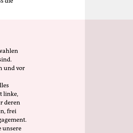
s die
wahlen
sind.
h und vor
lles
 linke,
ür deren
n, frei
ngagement.
e unsere