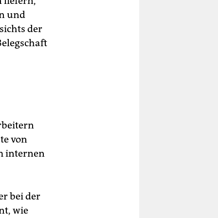
liefern,
en und
sichts der
Belegschaft
rbeitern
äte von
m internen
er bei der
nt, wie