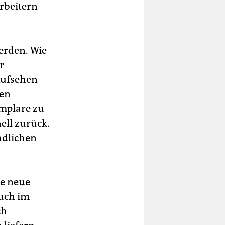
rbeitern
erden. Wie
r
 Aufsehen
len
emplare zu
ell zurück.
ndlichen
ie neue
ruch im
ch