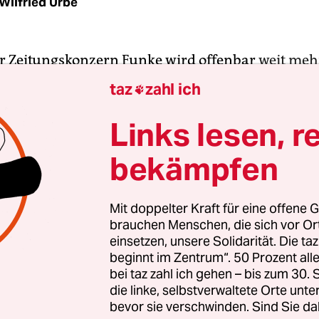
Wilfried Urbe
r Zeitungskonzern Funke wird offenbar
weit mehr
s angenommen
. Über 300 Redakteure, Drucker, Mi
taz
zahl ich

zeigenbereich, Onliner und Mediengestalter wer
in-Westfalen von Entlassungen betroffen sein. 
Links lesen, r
 alle Geschäftsstellen der
Westdeutschen Allgeme
bekämpfen
AZ)
und der
Neuen Ruhr/Neuen Rhein Zeitung (N
nds bevölkerungsreichstem Bundesland verschw
Mit doppelter Kraft für eine offene G
brauchen Menschen, die sich vor O
Berliner Zentralredaktion, wo 27 Arbeitsplätze a
einsetzen, unsere Solidarität. Die ta
urde auch die Kompakt-Ausgabe der
Berliner Mo
beginnt im Zentrum“. 50 Prozent a
, das Layout ausgelagert. Gehen sollen hier 24 Bes
bei taz zahl ich gehen – bis zum 30
echs Redakteure, drei Fotoredakteure, neun Layou
die linke, selbstverwaltete Orte unte
bevor sie verschwinden. Sind Sie da
itarbeiter sowie vier Mitarbeiter im Anzeigenver