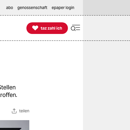
abo
genossenschaft
epaper login

taz zahl ich
taz zahl ich
tellen
roffen.
teilen