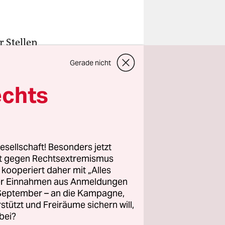
 Stellen
tarbeiter
Gerade nicht
den allein
Außerdem
echts
inen
RZ)
in
inden.
esellschaft! Besonders jetzt
rt gegen Rechtsextremismus
bgebaut
z kooperiert daher mit „Alles
rgenpost
ller Einnahmen aus Anmeldungen
chäftigte,
. September – an die Kampagne,
ter, zwei
rstützt und Freiräume sichern will,
bei?
kauf.