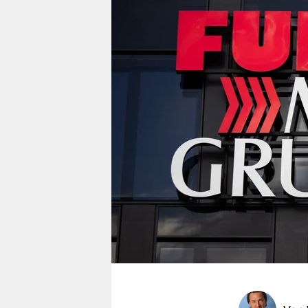
berlin
nord
wahrheit
verlag
verlag
veranstaltungen
shop
fragen & hilfe
unterstützen
abo
genossenschaft