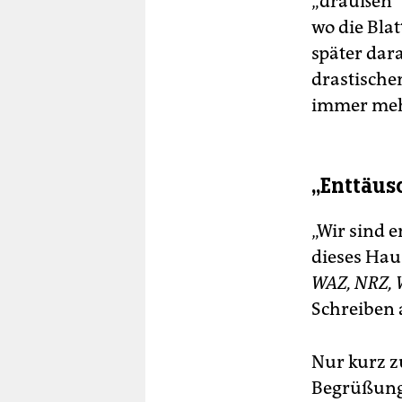
„draußen“ 
wo die Blat
später dar
drastische
immer mehr
„Enttäusc
„Wir sind e
dieses Hau
WAZ, NRZ, 
Schreiben 
Nur kurz zu
Begrüßung 