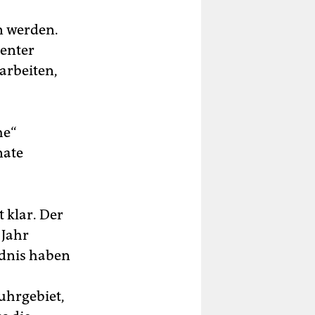
en werden.
ienter
arbeiten,
he“
nate
 klar. Der
 Jahr
ndnis haben
Ruhrgebiet,