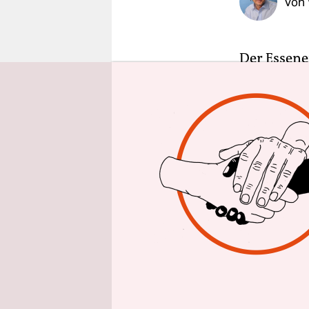
Von
epaper login
Der Essene
kürzen al
aus dem An
in Nordrhe
sollen fast
Zeitung
(W
Deutschla
Neben der 
werden, w
eingestellt
darunter s
Vertriebsm