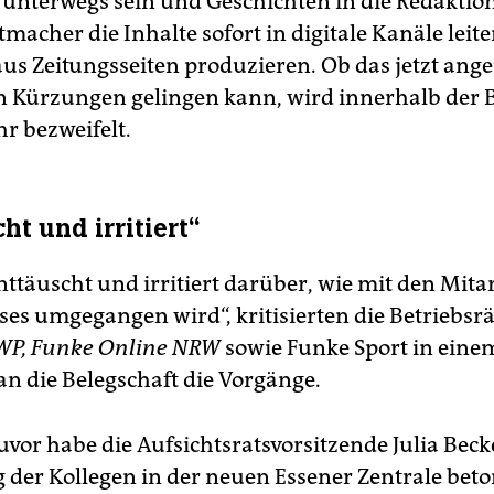
unterwegs sein und Geschichten in die Redaktion 
tmacher die Inhalte sofort in digitale Kanäle leit
aus Zeitungsseiten produzieren. Ob das jetzt ange
n Kürzungen gelingen kann, wird innerhalb der 
 bezweifelt.
ht und irritiert“
nttäuscht und irritiert darüber, wie mit den Mita
ses umgegangen wird“, kritisierten die Betriebsr
WP, Funke Online NRW
sowie Funke Sport in eine
an die Belegschaft die Vorgänge.
vor habe die Aufsichtsratsvorsitzende Julia Beck
der Kollegen in der neuen Essener Zentrale beto