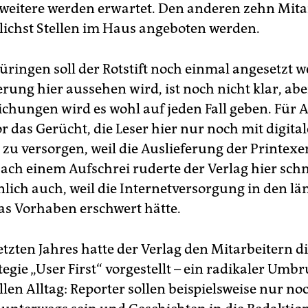
i weitere werden erwartet. Den anderen zehn Mita
lichst Stellen im Haus angeboten werden.
üringen soll der Rotstift noch einmal angesetzt w
rung hier aussehen wird, ist noch nicht klar, abe
eichungen wird es wohl auf jeden Fall geben. Für
r das Gerücht, die Leser hier nur noch mit digita
zu versorgen, weil die Auslieferung der Printex
Nach einem Aufschrei ruderte der Verlag hier schn
lich auch, weil die Internetversorgung in den lä
as Vorhaben erschwert hätte.
etzten Jahres hatte der Verlag den Mitarbeitern d
tegie „User First“ vorgestellt – ein radikaler Umb
len Alltag: Reporter sollen beispielsweise nur no