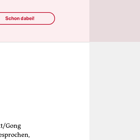
Schon dabei!
kt/Gong
esprochen,