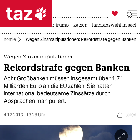

taz zahl ich
bergsteigen
usa unter trump
katzen
landtagswahl in sachs

taz zahl ich
konomie
Wegen Zinsmanipulationen: Rekordstrafe gegen Banken
taz zahl ich
themen
Wegen Zinsmanipulationen
Rekordstrafe gegen Banken
politik
Acht Großbanken müssen insgesamt über 1,71
öko
Milliarden Euro an die EU zahlen. Sie hatten
international bedeutsame Zinssätze durch
gesellschaft
Absprachen manipuliert.
kultur
4.12.2013
13:29 Uhr
teilen
sport