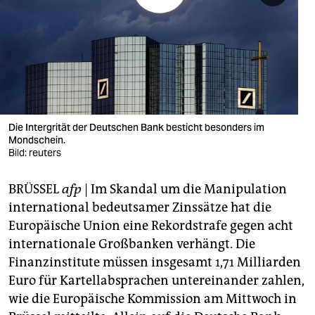
berlin
nord
wahrheit
verlag
verlag
Die Intergrität der Deutschen Bank besticht besonders im
Mondschein.
veranstaltungen
Bild: reuters
shop
BRÜSSEL
afp
| Im Skandal um die Manipulation
fragen & hilfe
international bedeutsamer Zinssätze hat die
Europäische Union eine Rekordstrafe gegen acht
unterstützen
internationale Großbanken verhängt. Die
Finanzinstitute müssen insgesamt 1,71 Milliarden
abo
Euro für Kartellabsprachen untereinander zahlen,
genossenschaft
wie die Europäische Kommission am Mittwoch in