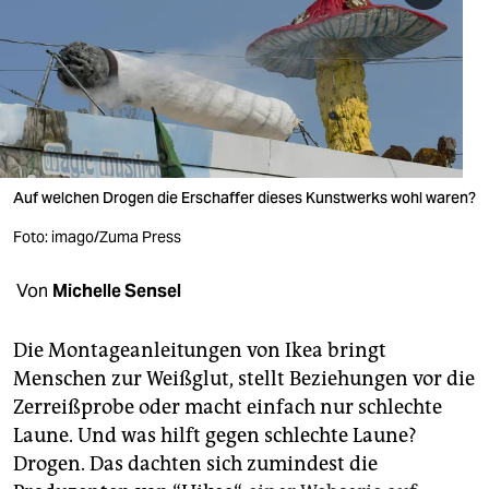
berlin
nord
wahrheit
verlag
verlag
Auf welchen Drogen die Erschaffer dieses Kunstwerks wohl waren?
veranstaltungen
Foto: imago/Zuma Press
shop
Von
Michelle Sensel
fragen & hilfe
Die Montageanleitungen von Ikea bringt
unterstützen
Menschen zur Weißglut, stellt Beziehungen vor die
Zerreißprobe oder macht einfach nur schlechte
abo
Laune. Und was hilft gegen schlechte Laune?
genossenschaft
Drogen. Das dachten sich zumindest die