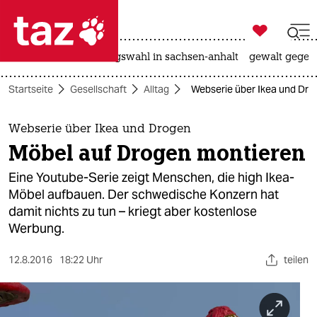

taz zahl ich
hitze
surfen
landtagswahl in sachsen-anhalt
gewalt gegen

taz zahl ich
Startseite
Gesellschaft
Alltag
Webserie über Ikea und Dro
taz zahl ich
themen
Webserie über Ikea und Drogen
Möbel auf Drogen montieren
politik
Eine Youtube-Serie zeigt Menschen, die high Ikea-
öko
Möbel aufbauen. Der schwedische Konzern hat
damit nichts zu tun – kriegt aber kostenlose
gesellschaft
Werbung.
kultur
12.8.2016
18:22 Uhr
teilen
sport