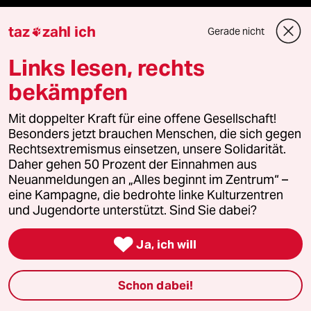
Anzeigen
taz
zahl ich
Gerade nicht

Links lesen, rechts
Fragen & Hilfe
bekämpfen
Mit doppelter Kraft für eine offene Gesellschaft!
Feedback
Besonders jetzt brauchen Menschen, die sich gegen
Rechtsextremismus einsetzen, unsere Solidarität.
Aboservice
Daher gehen 50 Prozent der Einnahmen aus
Neuanmeldungen an „Alles beginnt im Zentrum“ –
ePaper Login
eine Kampagne, die bedrohte linke Kulturzentren
und Jugendorte unterstützt. Sind Sie dabei?
Downloads für Abonnierende

Ja, ich will
Schon dabei!
© 2026 taz Verlags und Vertriebs GmbH
Alle Rechte vorbehalten. Bei rechtlichen Fragen oder für Genehmigungen
wenden Sie sich bitte an
lizenzen@taz.de