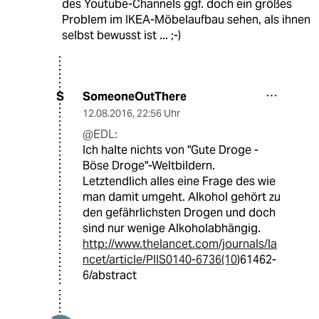
des Youtube-Channels ggf. doch ein größes
Problem im IKEA-Möbelaufbau sehen, als ihnen
selbst bewusst ist ... ;-)
SomeoneOutThere
S
12.08.2016
,
22:56 Uhr
@EDL:
Ich halte nichts von "Gute Droge -
Böse Droge"-Weltbildern.
Letztendlich alles eine Frage des wie
man damit umgeht. Alkohol gehört zu
den gefährlichsten Drogen und doch
sind nur wenige Alkoholabhängig.
http://www.thelancet.com/journals/la
ncet/article/PIIS0140-6736(10
)61462-
6/abstract