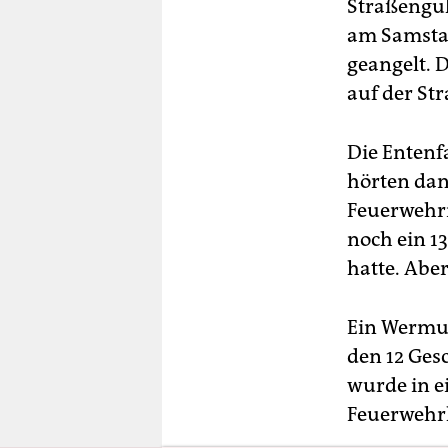
berlin
Straßengul
am Samstag
nord
geangelt. 
wahrheit
auf der St
verlag
Die Entenfa
verlag
hörten dan
Feuerwehrm
veranstaltungen
noch ein 1
shop
hatte. Abe
fragen & hilfe
Ein Wermut
unterstützen
den 12 Ges
abo
wurde in e
Feuerwehrl
genossenschaft