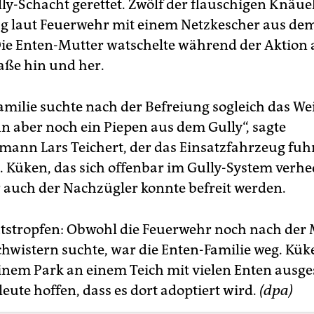
ly-Schacht gerettet. Zwölf der flauschigen Knäu
 laut Feuerwehr mit einem Netzkescher aus dem
Die Enten-Mutter watschelte während der Aktion 
raße hin und her.
milie suchte nach der Befreiung sogleich das Wei
n aber noch ein Piepen aus dem Gully“, sagte
ann Lars Teichert, der das Einsatzfahrzeug fuhr
3. Küken, das sich offenbar im Gully-System verh
r auch der Nachzügler konnte befreit werden.
stropfen: Obwohl die Feuerwehr noch nach der
chwistern suchte, war die Enten-Familie weg. Küke
inem Park an einem Teich mit vielen Enten ausges
eute hoffen, dass es dort adoptiert wird.
(dpa)