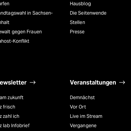
urfen
Hausblog
andtagswahl in Sachsen-
Die Seitenwende
nhalt
Stellen
ewalt gegen Frauen
Presse
host-Konflikt
ewsletter
Veranstaltungen
eam zukunft
Demnächst
z frisch
Vor Ort
z zahl ich
Live im Stream
z lab Infobrief
Vergangene