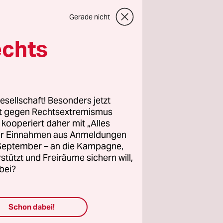
Gerade nicht
echts
wahlen
sind.
h und vor
esellschaft! Besonders jetzt
lles
rt gegen Rechtsextremismus
z kooperiert daher mit „Alles
 linke,
ller Einnahmen aus Anmeldungen
ür deren
. September – an die Kampagne,
n, frei
rstützt und Freiräume sichern will,
ngagement.
bei?
e unsere
Schon dabei!