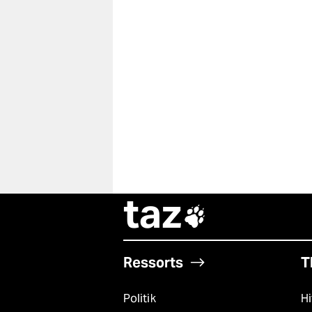
taz

Ressorts
T
Politik
Hi