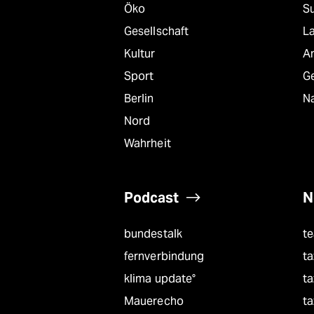
Öko
S
Gesellschaft
L
Kultur
A
Sport
G
Berlin
Na
Nord
Wahrheit
Podcast
N
bundestalk
t
fernverbindung
ta
klima update°
ta
Mauerecho
ta