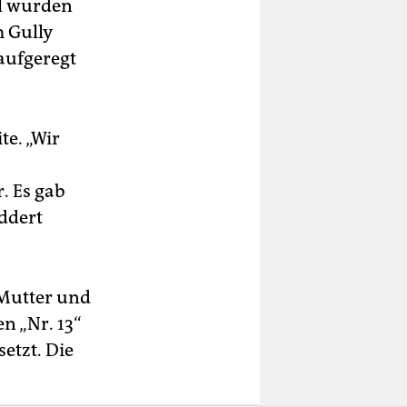
el wurden
 Gully
aufgeregt
te. „Wir
. Es gab
eddert
 Mutter und
n „Nr. 13“
etzt. Die