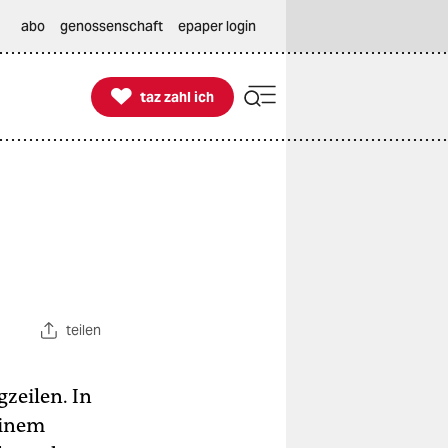
abo
genossenschaft
epaper login

taz zahl ich
taz zahl ich
teilen
zeilen. In
einem