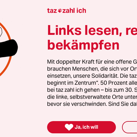
taz
zahl ich

gierten stärken
Links lesen, r
nde Erfolg der AfD bei den kommenden Landtags
bekämpfen
 stark rechtsextreme Kräfte inzwischen geworden 
zt braucht es Zusammenhalt und Solidarität. Auc
en Menschen, die sich vor Ort für eine starke
Mit doppelter Kraft für eine offene G
schaft einsetzen. Die taz kooperiert deshalb mit "A
brauchen Menschen, die sich vor O
einsetzen, unsere Solidarität. Die ta
 Zentrum". Die Kampagne unterstützt bundesweit
beginnt im Zentrum“. 50 Prozent a
altete Orte und baut einen solidarischen Fonds f
bei taz zahl ich gehen – bis zum 30
Erhalt auf. Eine offene Gesellschaft braucht gute
die linke, selbstverwaltete Orte unte
en Journalismus – und zivilgesellschaftliches E
bevor sie verschwinden. Sind Sie da
 auch? Dann machen Sie mit und unterstützen Si

Ja, ich will