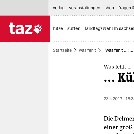
hautnavigation anspringen
hauptinhalt anspringen
footer anspringen
verlag
veranstaltungen
shop
fragen &
hitze
surfen
landtagswahl in sachse

taz zahl ich
taz zahl ich
Startseite
was fehlt
Was fehlt …: …
themen
politik
Was fehlt …
… Kük
öko
gesellschaft
23.4.2017
18:3
kultur
Die Delmen
sport
einer groß