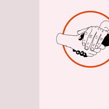
epaper login
Die Enga
Der drohe
zeigt, wie
Gerade jet
allem mit d
Zivilgesell
beginnt im
selbstverw
Schutz und 
zugänglich
Finden Sie
Aktion.