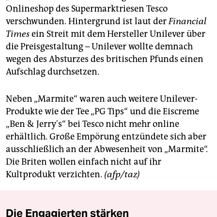
berlin
Onlineshop des Supermarktriesen Tesco
verschwunden. Hintergrund ist laut der
Financial
nord
Times
ein Streit mit dem Hersteller Unilever über
wahrheit
die Preisgestaltung – Unilever wollte demnach
wegen des Absturzes des britischen Pfunds einen
verlag
Aufschlag durchsetzen.
verlag
Neben „Marmite“ waren auch weitere Unilever-
veranstaltungen
Produkte wie der Tee „PG Tips“ und die Eiscreme
shop
„Ben & Jerry's“ bei Tesco nicht mehr online
erhältlich. Große Empörung entzündete sich aber
fragen & hilfe
ausschließlich an der Abwesenheit von „Marmite“.
unterstützen
Die Briten wollen einfach nicht auf ihr
Kultprodukt verzichten.
(afp/taz)
abo
genossenschaft
Die Engagierten stärken