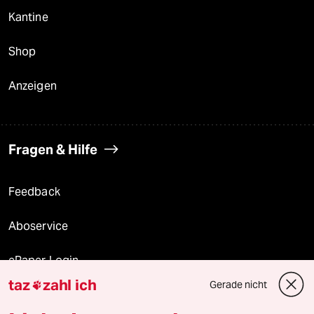
Kantine
Shop
Anzeigen
Fragen & Hilfe
Feedback
Aboservice
ePaper Login
taz
zahl ich
Gerade nicht

Downloads für Abonnierende