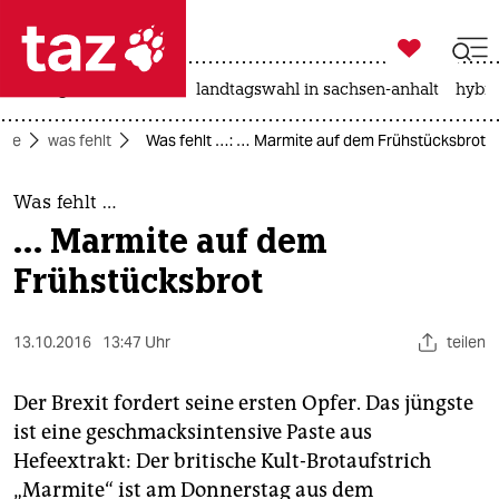

taz zahl ich
niedrigwasser
rente
landtagswahl in sachsen-anhalt
hybri

taz zahl ich
eite
was fehlt
Was fehlt …: … Marmite auf dem Frühstücksbrot
taz zahl ich
themen
Was fehlt …
… Marmite auf dem
politik
Frühstücksbrot
öko
13.10.2016
13:47 Uhr
teilen
gesellschaft
kultur
Der Brexit fordert seine ersten Opfer. Das jüngste
ist eine geschmacksintensive Paste aus
sport
Hefeextrakt: Der britische Kult-Brotaufstrich
„Marmite“ ist am Donnerstag aus dem