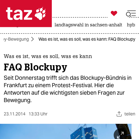

taz zahl ich
niedrigwasser
rente
landtagswahl in sachsen-anhalt
hybri

taz zahl ich
upy-Bewegung
Was es ist, was es soll, was es kann: FAQ Blockupy
taz zahl ich
themen
Was es ist, was es soll, was es kann
FAQ Blockupy
politik
Seit Donnerstag trifft sich das Blockupy-Bündnis in
öko
Frankfurt zu einem Protest-Festival. Hier die
Antworten auf die wichtigsten sieben Fragen zur
gesellschaft
Bewegung.
kultur
23.11.2014
13:33 Uhr
teilen
sport