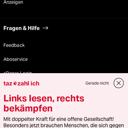
Anzeigen
Fragen & Hilfe
Feedback
Aboservice
ePaper Login
taz
zahl ich
Gerade nicht

Downloads für Abonnierende
Links lesen, rechts
bekämpfen
© 2026 taz Verlags und Vertriebs GmbH
Alle Rechte vorbehalten. Bei rechtlichen Fragen oder für Genehmigungen
Mit doppelter Kraft für eine offene Gesellschaft!
wenden Sie sich bitte an
lizenzen@taz.de
Besonders jetzt brauchen Menschen, die sich gegen