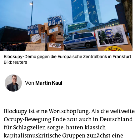
berlin
nord
wahrheit
verlag
verlag
Blockupy-Demo gegen die Europäische Zentralbank in Frankfurt
Bild: reuters
veranstaltungen
shop
Von
Martin Kaul
fragen & hilfe
unterstützen
Blockupy ist eine Wortschöpfung. Als die weltweite
abo
Occupy-Bewegung Ende 2011 auch in Deutschland
für Schlagzeilen sorgte, hatten klassich
genossenschaft
kapitalismuskritische Gruppen zunächst eine