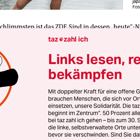
jap
Fot
chlimmsten ist das ZDF. Sind in dessen „heute“-
 Schreckensmeldungen verlesen, wird sich dem „
taz
zahl ich

r der „Kristin“ zugewandt. „Und nun zu etwas
em, dem Sport.“ Dann gibt’s deutsche Siege, an d
Links lesen, r
 aus Hawaii vom Ironman. Aber dass dort, bei 
bekämpfen
WM auf der Südseeinsel, Athleten reihenweise
achen, gehört nicht ins positive Profil, das der 
 hat.
Mit doppelter Kraft für eine offene G
brauchen Menschen, die sich vor O
einsetzen, unsere Solidarität. Die ta
nig, wie es dazu gehört, dass die
Copa Libertado
beginnt im Zentrum“. 50 Prozent a
, das größte Frauenfußball-Event in Amerika, weg
bei taz zahl ich gehen – bis zum 30
n Proteste abgesagt wurde; und zwar weil die Fan
die linke, selbstverwaltete Orte unte
bevor sie verschwinden. Sind Sie da
n, die Stadien, die Anfahrtswege, also quasi alles