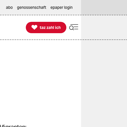
abo
genossenschaft
epaper login

taz zahl ich
taz zahl ich