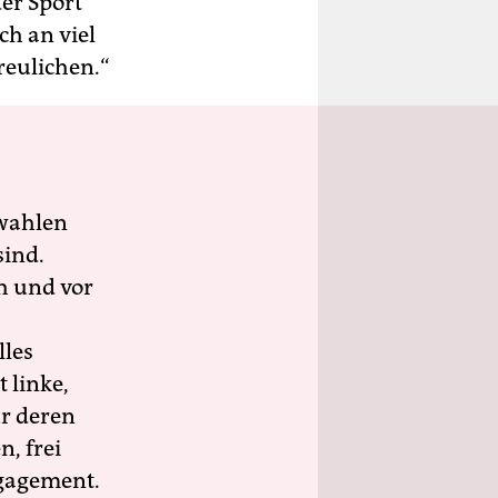
er Sport
ch an viel
eulichen.“
wahlen
sind.
h und vor
lles
 linke,
ür deren
n, frei
ngagement.