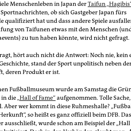
iele Menschenleben in Japan der
Taifun „Hagibis
n Sportnachrichten, ob sich Gastgeber Japan fürs
le qualifiziert hat und dass andere Spiele ausfall
fung von Taifunen etwas mit den Menschen (und
events) zu tun haben könnte, wird nicht gefragt.
ragt, hört auch nicht die Antwort: Noch nie, kein 
 Geschichte, stand der Sport unpolitisch neben de
t, deren Produkt er ist.
hen Fußballmuseum wurde am Samstag die Grü
 in die
„Hall of Fame“
aufgenommen. Tolle Sache, 
l. Aber wer kommt in diese Ruhmeshalle? „Fußba
erkunft“, so heißt es ganz offiziell beim DFB. Da
 ausschließt, wurde schon am Beispiel der „Hall