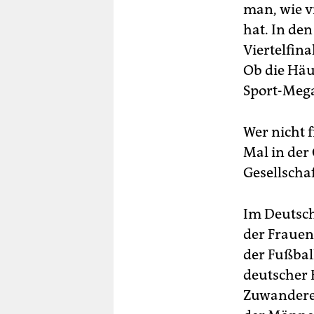
man, wie v
hat. In de
Viertelfina
Ob die Häu
Sport-Mega
Wer nicht f
Mal in der
Gesellschaf
Im Deutsc
der Frauen
der Fußbal
deutscher H
Zuwanderer