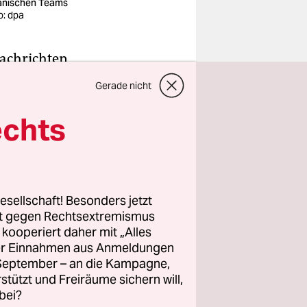
anischen Teams
o: dpa
Nachrichten
Norbert“
Gerade nicht
iesem
echts
der
Sport dort
esellschaft! Besonders jetzt
rt gegen Rechtsextremismus
z kooperiert daher mit „Alles
res
ller Einnahmen aus Anmeldungen
en der
. September – an die Kampagne,
s, die
rstützt und Freiräume sichern will,
bei?
, zu den