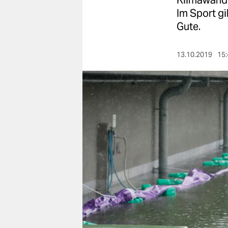
Klimawande
berlin
Im Sport gi
nord
Gute.
wahrheit
13.10.2019
15:
verlag
verlag
veranstaltungen
shop
fragen & hilfe
unterstützen
abo
genossenschaft