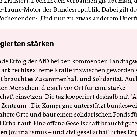
 kritisiert. Doch in den Verbänden glaubt man, d
te-Laune-Motor der Bundesrepublik. Dabei gilt do
Wochenenden: „Und nun zu etwas anderem Unerfr
gierten stärken
nde Erfolg der AfD bei den kommenden Landtags
 stark rechtsextreme Kräfte inzwischen geworden 
zt braucht es Zusammenhalt und Solidarität. Auc
en Menschen, die sich vor Ort für eine starke
schaft einsetzen. Die taz kooperiert deshalb mit "A
 Zentrum". Die Kampagne unterstützt bundesweit
altete Orte und baut einen solidarischen Fonds f
Erhalt auf. Eine offene Gesellschaft braucht gute
en Journalismus – und zivilgesellschaftliches E