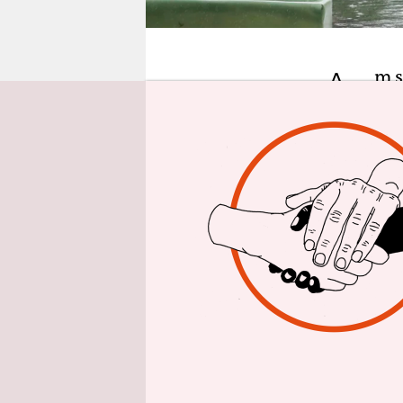
epaper login
A
m s
die
ode
Erfreulich
Wochenende
Triathlon-
zusammenbr
zu erfüllen
Genauso we
Femenina
gewaltsame
Spielerinne