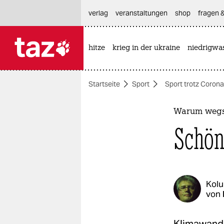
hautnavigation anspringen
hauptinhalt anspringen
footer anspringen
verlag
veranstaltungen
shop
fragen &
hitze
krieg in der ukraine
niedrigwa

taz zahl ich
taz zahl ich
Startseite
Sport
Sport trotz Corona
themen
politik
Warum wegsc
Schön
öko
gesellschaft
kultur
Kol
von
sport