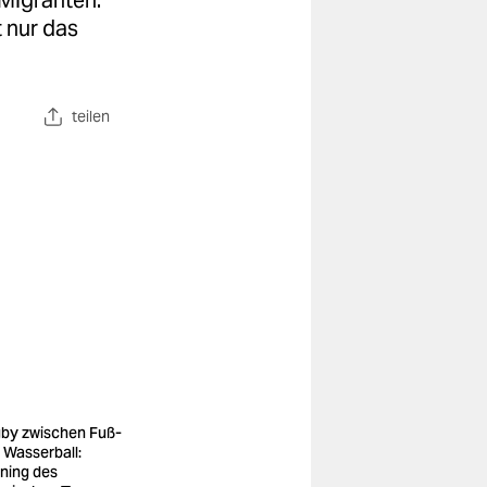
Migranten:
t nur das
teilen
by zwischen Fuß-
 Wasserball:
ining des