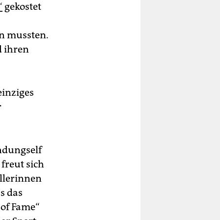
“
gekostet
en mussten.
 ihren
einziges
r
ndungself
freut sich
llerinnen
ss das
 of Fame“