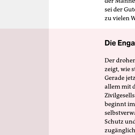
der Männer
sei der Gu
zu vielen 
Die Enga
Der drohe
zeigt, wie
Gerade jet
allem mit d
Zivilgesell
beginnt im
selbstverw
Schutz und 
zugänglich