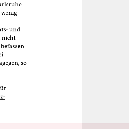
arlsruhe
e wenig
ats- und
 nicht
 befassen
ei
agegen, so
für
z-