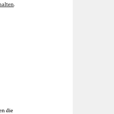
halten
.
en die