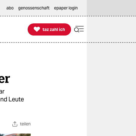
abo
genossenschaft
epaper login

taz zahl ich
taz zahl ich
­r
ar
end Leute
teilen