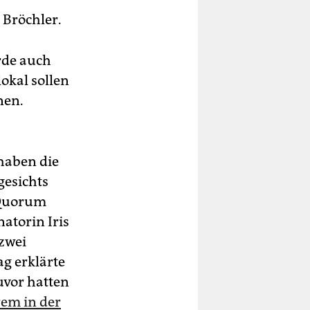
 Bröchler.
rde auch
okal sollen
nen.
haben die
gesichts
 Quorum
atorin Iris
zwei
g erklärte
uvor hatten
em in der