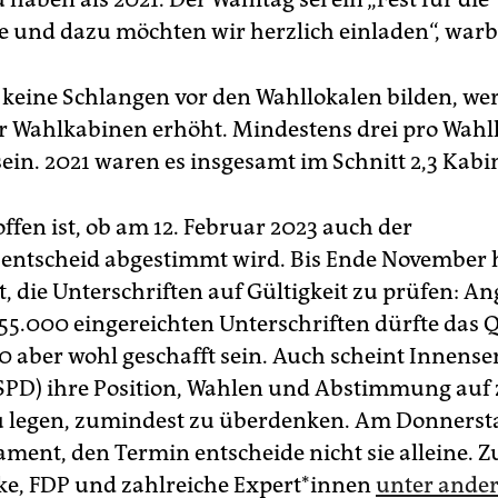
 und dazu möchten wir herzlich einladen“, warb
 keine Schlangen vor den Wahllokalen bilden, we
er Wahlkabinen erhöht. Mindestens drei pro Wahll
sein. 2021 waren es insgesamt im Schnitt 2,3 Kabi
ffen ist, ob am 12. Februar 2023 auch der
entscheid abgestimmt wird. Bis Ende November 
t, die Unterschriften auf Gültigkeit zu prüfen: An
55.000 eingereichten Unterschriften dürfte das
0 aber wohl geschafft sein. Auch scheint Innensen
SPD) ihre Position, Wahlen und Abstimmung auf 
 legen, zumindest zu überdenken. Am Donnersta
ament, den Termin entscheide nicht sie alleine. Z
e, FDP und zahlreiche Ex­per­t*in­nen
unter ander