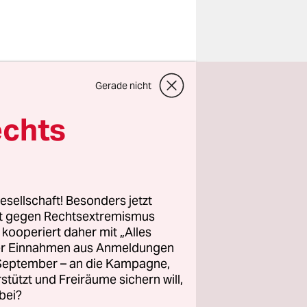
rlin baut
Gerade nicht
ur aus.
en sollen
echts
ngslosen
 Bröchler
h der
g im
esellschaft! Besonders jetzt
rt gegen Rechtsextremismus
z kooperiert daher mit „Alles
ller Einnahmen aus Anmeldungen
hlen zum
. September – an die Kampagne,
on 2021
für
rstützt und Freiräume sichern will,
bei?
wendig. Sie