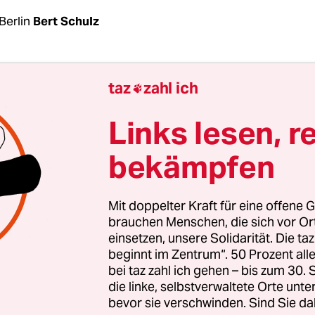
Berlin
Bert Schulz
 aus dem Wahlchaos am 26. September 2021 in Be
taz
zahl ich

andeswahlleiter Stephan Bröchler die Infrastrukt
damals 34.000 Wahlhelfende bei vier Abstimmung
Links lesen, r
ruar 2023 rund 42.000 Menschen für einen reibu
bekämpfen
gen – bei höchsten drei Abstimmungen. Dies gab
in einer Mitteilung bekannt. Offiziell ist nun auc
lbst: Das Datum wurde laut Wahlleiter am Freita
Mit doppelter Kraft für eine offene G
eröffentlicht.
brauchen Menschen, die sich vor O
einsetzen, unsere Solidarität. Die ta
beginnt im Zentrum“. 50 Prozent a
h hatte das Berliner Verfassungsgericht die Wa
bei taz zahl ich gehen – bis zum 30
tenhaus und zu den zwölf Bezirksparlamenten v
die linke, selbstverwaltete Orte unte
bevor sie verschwinden. Sind Sie da
rklärt
; daher ist eine komplette Wiederholung not