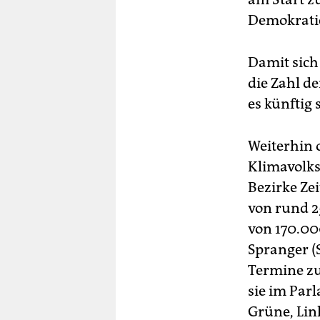
Demokratie
Damit sich
die Zahl d
es künftig 
Weiterhin o
Klimavolks
Bezirke Zei
von rund 2
von 170.00
Spranger (
Termine zu
sie im Parl
Grüne, Link