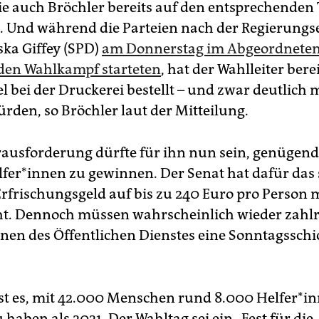
ie auch Bröchler bereits auf den entsprechenden
t. Und während die Parteien nach der Regierung
ska Giffey (SPD)
am Donnerstag im Abgeordnete
 den Wahlkampf starteten
, hat der Wahlleiter bere
 bei der Druckerei bestellt – und zwar deutlich m
ürden, so Bröchler laut der Mitteilung.
ausforderung dürfte für ihn nun sein, genüge
l­fe­r*in­nen zu gewinnen. Der Senat hat dafür das
rfrischungsgeld auf bis zu 240 Euro pro Person 
ht. Dennoch müssen wahrscheinlich wieder zahlr
*in­nen des Öffentlichen Dienstes eine Sonntagsschi
ist es, mit 42.000 Menschen rund 8.000 Hel­fe­r*i
 haben als 2021. Der Wahltag sei ein „Fest für die