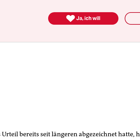
halb von 90 Tagen nach dem Urteil stattfinden.

Ja, ich will
 Urteil bereits seit längeren abgezeichnet hatte, 