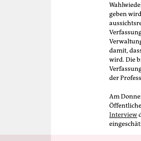
Wahlwieder
geben wird
aussichtsre
Verfassungs
Verwaltung
damit, das
wird. Die 
Verfassung
der Profess
Am Donners
Öffentlich
Interview
d
eingeschät