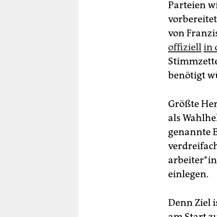
Parteien w
vorbereite
von Franzi
offiziell
in
Stimmzettel
benötigt w
Größte Her
als Wahl­he
genannte E
verdreifac
ar­bei­te­r
einlegen.
Denn Ziel 
am Start zu