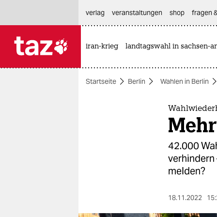
hautnavigation anspringen
hauptinhalt anspringen
footer anspringen
verlag
veranstaltungen
shop
fragen &
iran-krieg
landtagswahl in sachsen-an

taz zahl ich
taz zahl ich
Startseite
Berlin
Wahlen in Berlin
themen
politik
Wahlwiederh
Mehr 
öko
42.000 Wah
gesellschaft
verhindern
melden?
kultur
sport
18.11.2022
15: