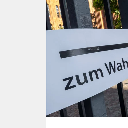
berlin
nord
wahrheit
verlag
verlag
veranstaltungen
shop
fragen & hilfe
unterstützen
abo
genossenschaft