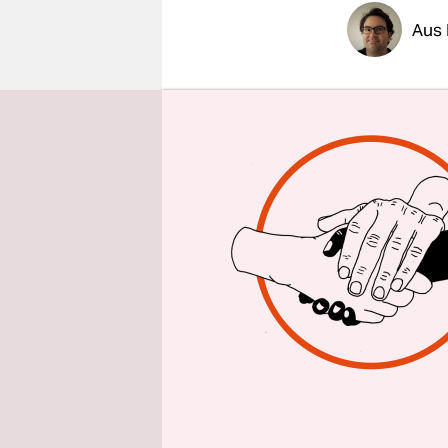
epaper login
Aus 
Als Lehren
der neue L
Statt wie 
am 12. Feb
Ablauf sor
am Freitag 
Wahltag se
Amtsblatt v
Am Mittwoc
Abgeordne
ungültig e