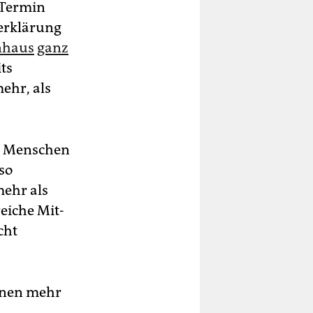
 Termin
serklärung
nhaus
ganz
its
ehr, als
nd Menschen
 so
mehr als
eiche Mit­
cht
n­nen mehr