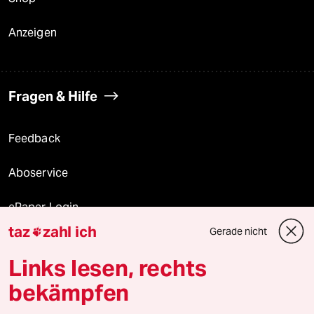
Anzeigen
Fragen & Hilfe
Feedback
Aboservice
ePaper Login
taz
zahl ich
Gerade nicht

Downloads für Abonnierende
Links lesen, rechts
bekämpfen
© 2026 taz Verlags und Vertriebs GmbH