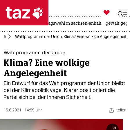

taz zahl ich
nahost-konflikt
landtagswahl in sachsen-anhalt
gewalt gege

taz zahl ich
025
Wahlprogramm der Union: Klima? Eine wolkige Angelegenheit
taz zahl ich
themen
Wahlprogramm der Union
Klima? Eine wolkige
politik
Angelegenheit
öko
Ein Entwurf für das Wahlprogramm der Union bleibt
bei der Klimapolitik vage. Klarer positioniert die
gesellschaft
Partei sich bei der Inneren Sicherheit.
kultur
15.6.2021
14:59 Uhr
teilen
sport