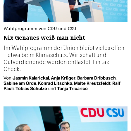
Wahlprogramm von CDU und CSU
Nix Genaues weiß man nicht
Im Wahlprogramm der Union bleibt vieles offen
– etwa beim Klimaschutz. Wirtschaft und
Gutverdienende werden entlastet. Ein taz-
Check.
Von
Jasmin Kalarickal
,
Anja Krüger
,
Barbara Dribbusch
,
Sabine am Orde
,
Konrad Litschko
,
Malte Kreutzfeldt
,
Ralf
Pauli
,
Tobias Schulze
und
Tanja Tricarico