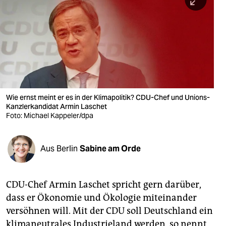
berlin
nord
wahrheit
verlag
verlag
Wie ernst meint er es in der Klimapolitik? CDU-Chef und Unions-
Kanzlerkandidat Armin Laschet
veranstaltungen
Foto: Michael Kappeler/dpa
shop
fragen & hilfe
Aus Berlin
Sabine am Orde
unterstützen
CDU-Chef Armin Laschet spricht gern darüber,
abo
dass er Ökonomie und Ökologie miteinander
genossenschaft
versöhnen will. Mit der CDU soll Deutschland ein
klimaneutrales Industrieland werden, so nennt