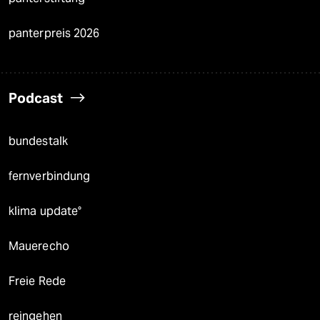
panterpreis 2026
Podcast
bundestalk
fernverbindung
klima update°
Mauerecho
Freie Rede
reingehen