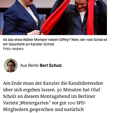
berlin
nord
wahrheit
verlag
Ist das etwa Walter Momper neben Giffey? Nein, der rote Schal ist
verlag
ein Geschenk an Kanzler Scholz
Foto: reuters
veranstaltungen
shop
Aus Berlin
Bert Schulz
fragen & hilfe
Am Ende muss der Kanzler die Kandidierenden
unterstützen
über sich ergehen lassen. 30 Minuten hat Olaf
abo
Scholz an diesem Montagabend im Berliner
Varieté „Wintergarten“ vor gut 100 SPD-
genossenschaft
Mitgliedern gesprochen und natürlich