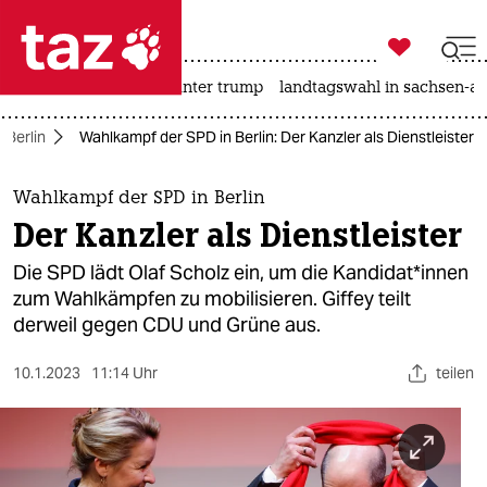

taz zahl ich
nahost-konflikt
usa unter trump
landtagswahl in sachsen-an

taz zahl ich
 Berlin
Wahlkampf der SPD in Berlin: Der Kanzler als Dienstleister
taz zahl ich
themen
Wahlkampf der SPD in Berlin
Der Kanzler als Dienstleister
politik
Die SPD lädt Olaf Scholz ein, um die Kan­di­da­t*in­nen
öko
zum Wahlkämpfen zu mobilisieren. Giffey teilt
derweil gegen CDU und Grüne aus.
gesellschaft
10.1.2023
11:14 Uhr
teilen
kultur
sport