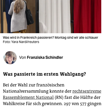
berlin
nord
wahrheit
verlag
Was wird in Frankreich passieren? Montag sind wir alle schlauer
Foto: Yara Nardi/reuters
verlag
veranstaltungen
Von
Franziska Schindler
shop
fragen & hilfe
Was passierte im ersten Wahlgang?
unterstützen
Bei der Wahl zur französischen
abo
Nationalversammlung konnte der
rechtsextreme
Rassemblement National
(RN) fast die Hälfte der
genossenschaft
Wahlkreise für sich gewinnen. 297 von 577 gingen