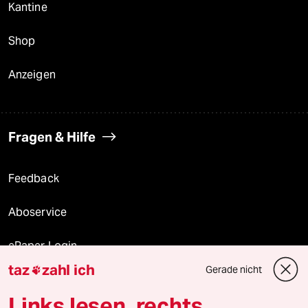
Kantine
Shop
Anzeigen
Fragen & Hilfe
Feedback
Aboservice
ePaper Login
taz
zahl ich
Gerade nicht

Downloads für Abonnierende
Links lesen, rechts