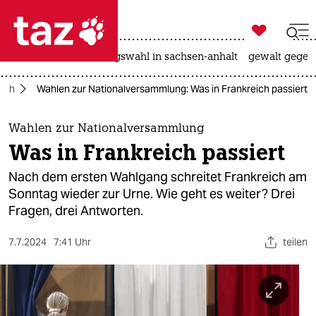

taz zahl ich
hitze
surfen
landtagswahl in sachsen-anhalt
gewalt gegen

taz zahl ich
eich
Wahlen zur Nationalversammlung: Was in Frankreich passiert
taz zahl ich
themen
Wahlen zur Nationalversammlung
Was in Frankreich passiert
politik
Nach dem ersten Wahlgang schreitet Frankreich am
öko
Sonntag wieder zur Urne. Wie geht es weiter? Drei
Fragen, drei Antworten.
gesellschaft
7.7.2024
7:41 Uhr
teilen
kultur
sport