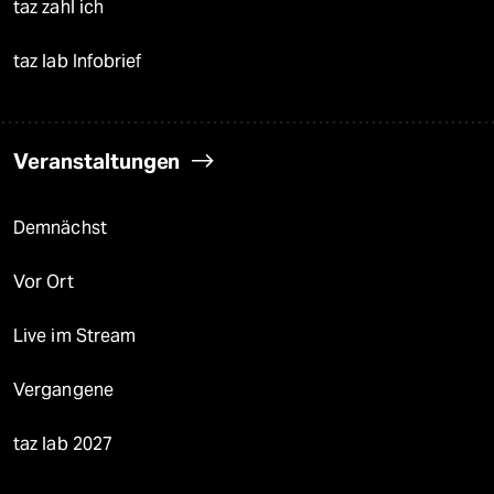
taz zahl ich
taz lab Infobrief
Veranstaltungen
Demnächst
Vor Ort
Live im Stream
Vergangene
taz lab 2027