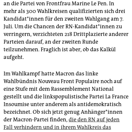
epaper login
an die Partei von Frontfrau Marine Le Pen. In
mehr als 300 Wahlkreisen qualifizierten sich drei
Kan­di­da­t*in­nen für den zweiten Wahlgang am 7.
Juli. Um die Chancen der RN-Kandidat*innen zu
verringern, verzichteten 218 Drittplazierte anderer
Parteien darauf, an der zweiten Runde
teilzunehmen. Fraglich ist aber, ob das Kalkül
aufgeht.
Im Wahlkampf hatte Macron das linke
Wahlbündnis Nouveau Front Populaire noch auf
eine Stufe mit dem Rassemblement National
gestellt und die linkspopulistische Partei La France
Insoumise unter anderem als antidemokratisch
bezeichnet. Ob sich jetzt genug An­hän­ge­r*in­nen
der Macron-Partei finden,
die den RN auf jeden
Fall verhindern und in ihrem Wahlkreis das