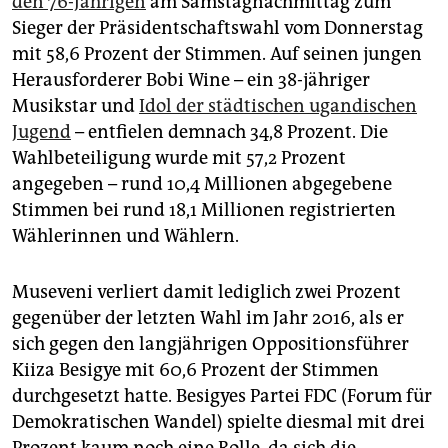
den 76-Jährigen
am Samstagnachmittag zum
epaper login
Sieger der Präsidentschaftswahl vom Donnerstag
mit 58,6 Prozent der Stimmen. Auf seinen jungen
Herausforderer Bobi Wine – ein 38-jähriger
Musikstar und
Idol der städtischen ugandischen
Jugend
– entfielen demnach 34,8 Prozent. Die
Wahlbeteiligung wurde mit 57,2 Prozent
angegeben – rund 10,4 Millionen abgegebene
Stimmen bei rund 18,1 Millionen registrierten
Wählerinnen und Wählern.
Museveni verliert damit lediglich zwei Prozent
gegenüber der letzten Wahl im Jahr 2016, als er
sich gegen den langjährigen Oppositionsführer
Kiiza Besigye mit 60,6 Prozent der Stimmen
durchgesetzt hatte. Besigyes Partei FDC (Forum für
Demokratischen Wandel) spielte diesmal mit drei