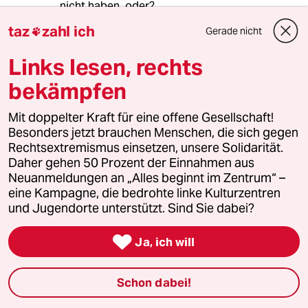
nicht haben, oder?
taz
zahl ich
Gerade nicht

Lutz Maximilian
LM
Links lesen, rechts
13.05.2017
,
00:35 Uhr
bekämpfen
"Auf der Familienfeier nimmt ein Mann
ungescholten das Wort vom „deutschen Volk“
Mit doppelter Kraft für eine offene Gesellschaft!
in den Mund. Er sitzt gleich neben mir: Wie ein
Besonders jetzt brauchen Menschen, die sich gegen
Nazi sieht er eigentlich nicht aus."... also bitte,
Rechtsextremismus einsetzen, unsere Solidarität.
mit dieser Aussage machen Sie sich einfach
Daher gehen 50 Prozent der Einnahmen aus
nur lächerlich.
Neuanmeldungen an „Alles beginnt im Zentrum“ –
eine Kampagne, die bedrohte linke Kulturzentren
und Jugendorte unterstützt. Sind Sie dabei?
meistkommentiert

Ja, ich will
1
Krise der Demokratie
AfD-Wählen als Triebabfuhr
Schon dabei!