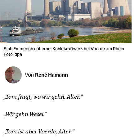
berlin
nord
wahrheit
verlag
Sich Emmerich nähernd: Kohlekraftwerk bei Voerde am Rhein
verlag
Foto: dpa
veranstaltungen
Von
René Hamann
shop
fragen & hilfe
„Tom fragt, wo wir gehn, Alter.“
unterstützen
„Wir gehn Wesel.“
abo
genossenschaft
„Tom ist aber Voerde, Alter.“