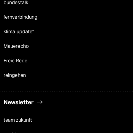
bundestalk
fernverbindung
klima update°
Mauerecho
Freie Rede
reingehen
Newsletter
team zukunft