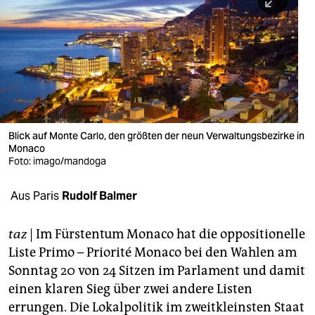
berlin
nord
wahrheit
verlag
verlag
Blick auf Monte Carlo, den größten der neun Verwaltungsbezirke in
Monaco
veranstaltungen
Foto: imago/mandoga
shop
Aus Paris
Rudolf Balmer
fragen & hilfe
unterstützen
taz
| Im Fürstentum Monaco hat die oppositionelle
Liste Primo – Priorité Monaco bei den Wahlen am
abo
Sonntag 20 von 24 Sitzen im Parlament und damit
einen klaren Sieg über zwei andere Listen
genossenschaft
errungen. Die Lokalpolitik im zweitkleinsten Staat