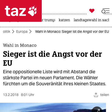

taz zahl ich
bergsteigen
usa unter trump
katzen
landtagswahl in sachs

taz zahl ich
Politik
Europa
Wahl in Monaco: Sieger ist die Angst vor der EU
taz zahl ich
themen
Wahl in Monaco
Sieger ist die Angst vor der
politik
EU
öko
Eine oppositionelle Liste wird mit Abstand die
stärkste Partei im neuen Parlament. Die Wähler
gesellschaft
fürchten um die Souveränität ihres kleinen Staates.
kultur
13.2.2018
8:01 Uhr
teilen
sport