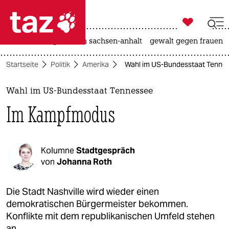

taz zahl ich
hitze
landtagswahl in sachsen-anhalt
gewalt gegen frauen

taz zahl ich
Startseite
Politik
Amerika
Wahl im US-Bundesstaat Tenne
taz zahl ich
themen
Wahl im US-Bundesstaat Tennessee
Im Kampfmodus
politik
öko
Kolumne
Stadtgespräch
gesellschaft
von
Johanna Roth
kultur
Die Stadt Nashville wird wieder einen
demokratischen Bürgermeister bekommen.
sport
Konflikte mit dem republikanischen Umfeld stehen
an.