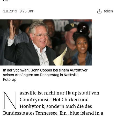
berlin
nord
3.8.2019
9:25 Uhr
teilen
wahrheit
verlag
verlag
veranstaltungen
shop
In der Stichwahl: John Cooper bei einem Auftritt vor
seinen Anhängern am Donnerstag in Nashville
fragen & hilfe
Foto: ap
unterstützen
N
ashville ist nicht nur Hauptstadt von
abo
Countrymusic, Hot Chicken und
Honkytonk, sondern auch die des
genossenschaft
Bundesstaates Tennessee. Ein „blue island in a