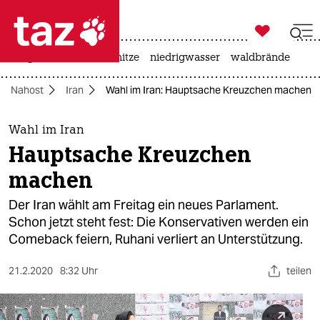

taz zahl ich
krieg in der ukraine
hitze
niedrigwasser
waldbrände

taz zahl ich
Nahost
Iran
Wahl im Iran: Hauptsache Kreuzchen machen
taz zahl ich
themen
Wahl im Iran
Hauptsache Kreuzchen
politik
machen
öko
Der Iran wählt am Freitag ein neues Parlament.
Schon jetzt steht fest: Die Konservativen werden ein
gesellschaft
Comeback feiern, Ruhani verliert an Unterstützung.
kultur
21.2.2020
8:32 Uhr
teilen
sport