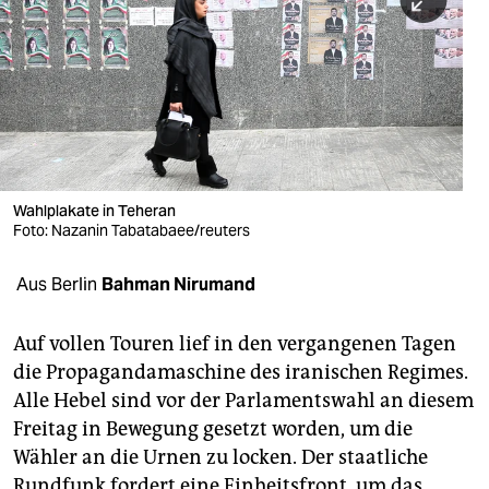
berlin
nord
wahrheit
verlag
verlag
Wahlplakate in Teheran
Foto: Nazanin Tabatabaee/reuters
veranstaltungen
shop
Aus Berlin
Bahman Nirumand
fragen & hilfe
Auf vollen Touren lief in den vergangenen Tagen
unterstützen
die Propagandamaschine des iranischen Regimes.
Alle Hebel sind vor der Parlamentswahl an diesem
abo
Freitag in Bewegung gesetzt worden, um die
genossenschaft
Wähler an die Urnen zu locken. Der staatliche
Rundfunk fordert eine Einheitsfront, um das