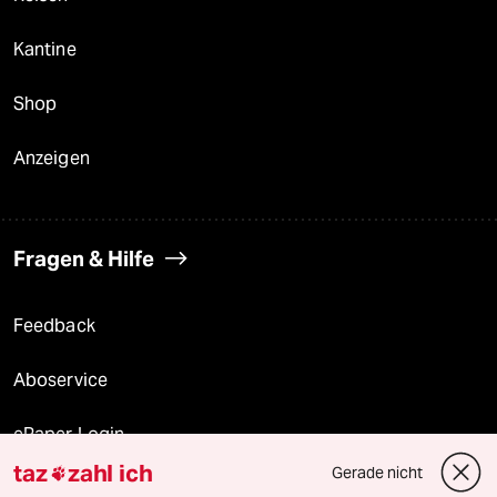
Kantine
Shop
Anzeigen
Fragen & Hilfe
Feedback
Aboservice
ePaper Login
taz
zahl ich
Gerade nicht

Downloads für Abonnierende