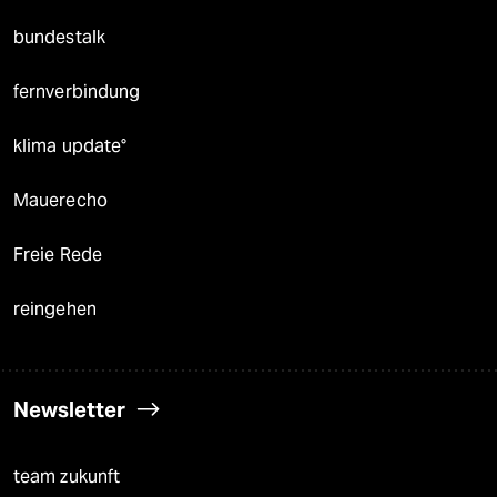
bundestalk
fernverbindung
klima update°
Mauerecho
Freie Rede
reingehen
Newsletter
team zukunft