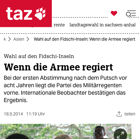

taz zahl ich
hitze
niedrigwasser
rente
landtagswahl in sachsen-anhalt

taz zahl ich
itik
Asien
Wahl auf den Fidschi-Inseln: Wenn die Armee regiert
taz zahl ich
themen
Wahl auf den Fidschi-Inseln
Wenn die Armee regiert
politik
Bei der ersten Abstimmung nach dem Putsch vor
öko
acht Jahren liegt die Partei des Militärregenten
vorne. Internationale Beobachter bestätigen das
gesellschaft
Ergebnis.
kultur
18.9.2014
11:19 Uhr
teilen
sport