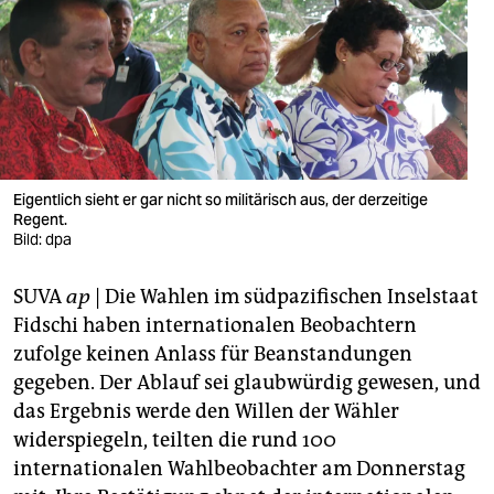
berlin
nord
wahrheit
verlag
verlag
Eigentlich sieht er gar nicht so militärisch aus, der derzeitige
Regent.
veranstaltungen
Bild: dpa
shop
SUVA
ap
| Die Wahlen im südpazifischen Inselstaat
fragen & hilfe
Fidschi haben internationalen Beobachtern
zufolge keinen Anlass für Beanstandungen
unterstützen
gegeben. Der Ablauf sei glaubwürdig gewesen, und
das Ergebnis werde den Willen der Wähler
abo
widerspiegeln, teilten die rund 100
genossenschaft
internationalen Wahlbeobachter am Donnerstag