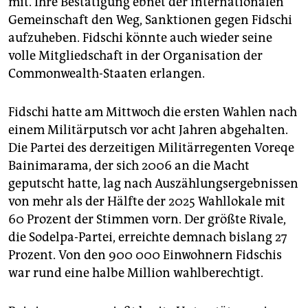
mit. Ihre Bestätigung ebnet der internationalen
epaper login
Gemeinschaft den Weg, Sanktionen gegen Fidschi
aufzuheben. Fidschi könnte auch wieder seine
volle Mitgliedschaft in der Organisation der
Commonwealth-Staaten erlangen.
Fidschi hatte am Mittwoch die ersten Wahlen nach
einem Militärputsch vor acht Jahren abgehalten.
Die Partei des derzeitigen Militärregenten Voreqe
Bainimarama, der sich 2006 an die Macht
geputscht hatte, lag nach Auszählungsergebnissen
von mehr als der Hälfte der 2025 Wahllokale mit
60 Prozent der Stimmen vorn. Der größte Rivale,
die Sodelpa-Partei, erreichte demnach bislang 27
Prozent. Von den 900 000 Einwohnern Fidschis
war rund eine halbe Million wahlberechtigt.