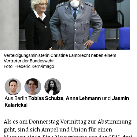
berlin
nord
wahrheit
verlag
verlag
Verteidigungsministerin Christine Lambrecht neben einem
Vertreter der Bundeswehr
veranstaltungen
Foto: Frederic Kern/imago
shop
fragen & hilfe
Aus Berlin
Tobias Schulze
,
Anna Lehmann
und
Jasmin
unterstützen
Kalarickal
abo
Als es am Donnerstag Vormittag zur Abstimmung
genossenschaft
geht, sind sich Ampel und Union für einen