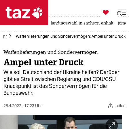

taz zahl ich
niedrigwasser
rente
landtagswahl in sachsen-anhalt
jeme

taz zahl ich
wehr
Waffenlieferungen und Sondervermögen: Ampel unter Druck
taz zahl ich
themen
Waffenlieferungen und Sondervermögen
Ampel unter Druck
politik
Wie soll Deutschland der Ukraine helfen? Darüber
öko
gibt es Streit zwischen Regierung und CDU/CSU.
Knackpunkt ist das Sondervermögen für die
gesellschaft
Bundeswehr.
kultur
28.4.2022
17:23 Uhr
teilen
sport