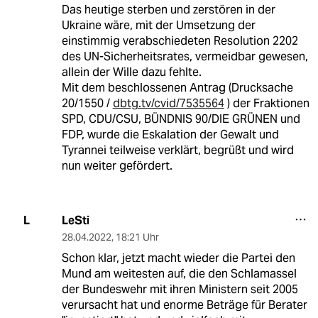
Das heutige sterben und zerstören in der
Ukraine wäre, mit der Umsetzung der
einstimmig verabschiedeten Resolution 2202
des UN-Sicherheitsrates, vermeidbar gewesen,
allein der Wille dazu fehlte.
Mit dem beschlossenen Antrag (Drucksache
20/1550 /
dbtg.tv/cvid/7535564
) der Fraktionen
SPD, CDU/CSU, BÜNDNIS 90/DIE GRÜNEN und
FDP, wurde die Es­ka­la­ti­on der Gewalt und
Tyrannei teilweise verklärt, begrüßt und wird
nun weiter gefördert.
LeSti
L
28.04.2022
,
18:21 Uhr
Schon klar, jetzt macht wieder die Partei den
Mund am weitesten auf, die den Schlamassel
der Bundeswehr mit ihren Ministern seit 2005
verursacht hat und enorme Beträge für Berater