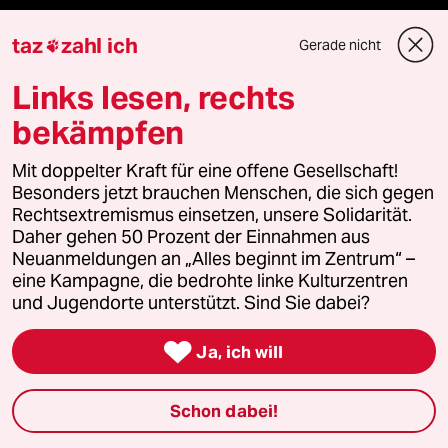
taz
zahl ich
Gerade nicht

Mehr taz Angebote
Links lesen, rechts
bekämpfen
Reisen
Mit doppelter Kraft für eine offene Gesellschaft!
Kantine
Besonders jetzt brauchen Menschen, die sich gegen
Rechtsextremismus einsetzen, unsere Solidarität.
Shop
Daher gehen 50 Prozent der Einnahmen aus
Neuanmeldungen an „Alles beginnt im Zentrum“ –
eine Kampagne, die bedrohte linke Kulturzentren
Anzeigen
und Jugendorte unterstützt. Sind Sie dabei?

Ja, ich will
Fragen & Hilfe
Schon dabei!
Feedback