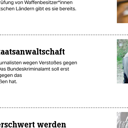
ung von Waf­fen­be­sit­ze­r*in­nen
schen Ländern gibt es sie bereits.
taatsanwaltschaft
urnalisten wegen Verstoßes gegen
Das Bundeskriminalamt soll erst
 gegen das
ßen hat.
 erschwert werden