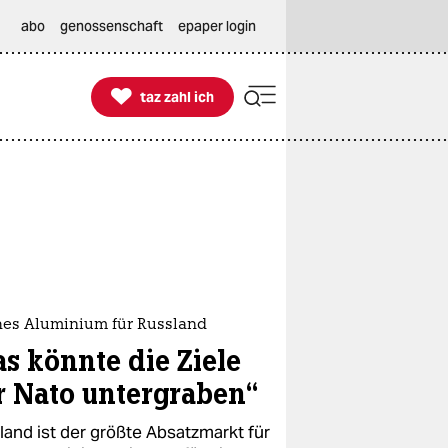
abo
genossenschaft
epaper login

taz zahl ich
taz zahl ich
ches Aluminium für Russland
as könnte die Ziele
r Nato untergraben“
land ist der größte Absatzmarkt für