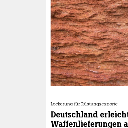
berlin
nord
wahrheit
verlag
verlag
veranstaltungen
shop
fragen & hilfe
unterstützen
Lockerung für Rüstungsexporte
abo
Deutschland erleich
genossenschaft
Waffenlieferungen a