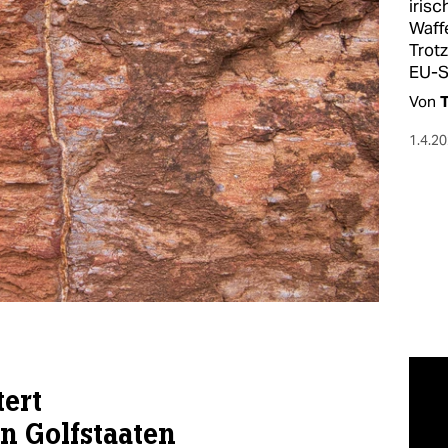
irisc
Waff
Trot
EU-S
Von
T
1.4.2
tert
n Golfstaaten