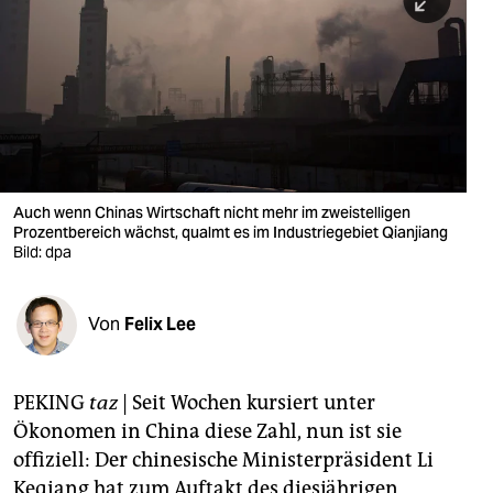
berlin
nord
wahrheit
verlag
verlag
Auch wenn Chinas Wirtschaft nicht mehr im zweistelligen
Prozentbereich wächst, qualmt es im Industriegebiet Qianjiang
veranstaltungen
Bild: dpa
shop
fragen & hilfe
Von
Felix Lee
unterstützen
PEKING
taz
| Seit Wochen kursiert unter
abo
Ökonomen in China diese Zahl, nun ist sie
genossenschaft
offiziell: Der chinesische Ministerpräsident Li
Keqiang hat zum Auftakt des diesjährigen