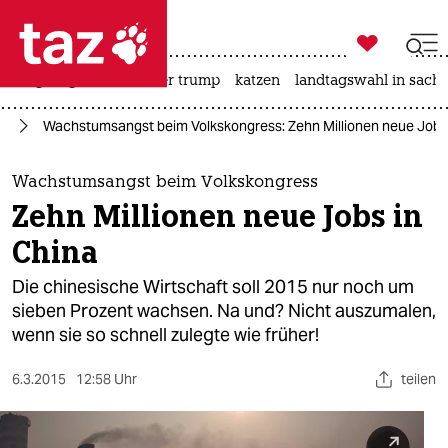

taz zahl ich
bergsteigen
usa unter trump
katzen
landtagswahl in sachs

taz zahl ich
ie
Wachstumsangst beim Volkskongress: Zehn Millionen neue Jobs 
taz zahl ich
themen
Wachstumsangst beim Volkskongress
Zehn Millionen neue Jobs in
politik
China
öko
Die chinesische Wirtschaft soll 2015 nur noch um
sieben Prozent wachsen. Na und? Nicht auszumalen,
gesellschaft
wenn sie so schnell zulegte wie früher!
kultur
6.3.2015
12:58 Uhr
teilen
sport