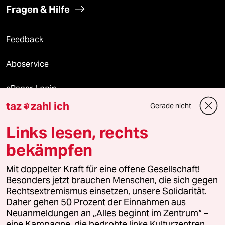
Fragen & Hilfe
Feedback
Aboservice
ePaper Login
taz
zahl ich
Gerade nicht

Downloads für Abonnierende
Links lesen, rechts
bekämpfen
© 2026 taz Verlags und Vertriebs GmbH
Mit doppelter Kraft für eine offene Gesellschaft!
Alle Rechte vorbehalten. Bei rechtlichen Fragen oder für Genehmigungen
wenden Sie sich bitte an
lizenzen@taz.de
Besonders jetzt brauchen Menschen, die sich gegen
Rechtsextremismus einsetzen, unsere Solidarität.
Daher gehen 50 Prozent der Einnahmen aus
Feedback
Redaktionsstatut
Kommune-Richtlinien
KI-
Neuanmeldungen an „Alles beginnt im Zentrum“ –
eine Kampagne, die bedrohte linke Kulturzentren