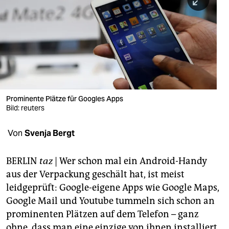
berlin
nord
wahrheit
verlag
verlag
Prominente Plätze für Googles Apps
Bild: reuters
veranstaltungen
shop
Von
Svenja Bergt
fragen & hilfe
BERLIN
taz
| Wer schon mal ein Android-Handy
unterstützen
aus der Verpackung geschält hat, ist meist
leidgeprüft: Google-eigene Apps wie Google Maps,
abo
Google Mail und Youtube tummeln sich schon an
genossenschaft
prominenten Plätzen auf dem Telefon – ganz
ohne, dass man eine einzige von ihnen installiert