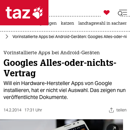

taz zahl ich
ceuta
hitze
bergsteigen
katzen
landtagswahl in sachsen-

taz zahl ich
ie
Vorinstallierte Apps bei Android-Geräten: Googles Alles-oder-nic
taz zahl ich
themen
Vorinstallierte Apps bei Android-Geräten
Googles Alles-oder-nichts-
politik
Vertrag
öko
Will ein Hardware-Hersteller Apps von Google
installieren, hat er nicht viel Auswahl. Das zeigen nun
gesellschaft
veröffentlichte Dokumente.
kultur
14.2.2014
17:31 Uhr
teilen
sport