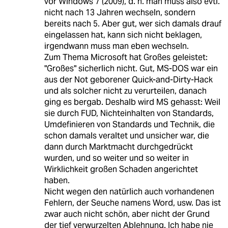
vor Windows 7 (2009), d. h. man muss also evtl.
nicht nach 13 Jahren wechseln, sondern
bereits nach 5. Aber gut, wer sich damals drauf
eingelassen hat, kann sich nicht beklagen,
irgendwann muss man eben wechseln.
Zum Thema Microsoft hat Großes geleistet:
"Großes" sicherlich nicht. Gut, MS-DOS war ein
aus der Not geborener Quick-and-Dirty-Hack
und als solcher nicht zu verurteilen, danach
ging es bergab. Deshalb wird MS gehasst: Weil
sie durch FUD, Nichteinhalten von Standards,
Umdefinieren von Standards und Technik, die
schon damals veraltet und unsicher war, die
dann durch Marktmacht durchgedrückt
wurden, und so weiter und so weiter in
Wirklichkeit großen Schaden angerichtet
haben.
Nicht wegen den natürlich auch vorhandenen
Fehlern, der Seuche namens Word, usw. Das ist
zwar auch nicht schön, aber nicht der Grund
der tief verwurzelten Ablehnung. Ich habe nie