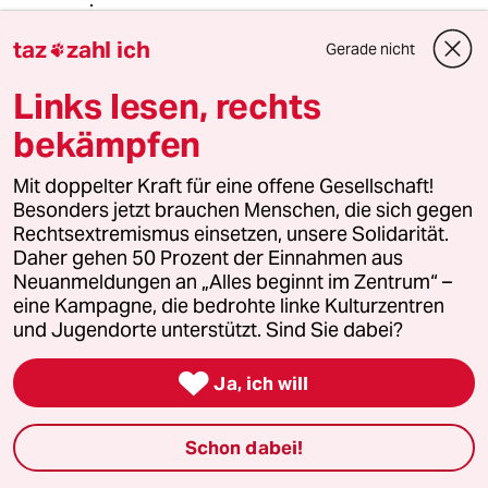
Ansonsten finde ich durchaus, dass
taz
zahl ich
man Mint oder Ubuntu dem
Gerade nicht

geimeinen User empfehlen kann.
Links lesen, rechts
bekämpfen
Frank Mustermann
FM
07.04.2014
,
08:51 Uhr
Mit doppelter Kraft für eine offene Gesellschaft!
Besonders jetzt brauchen Menschen, die sich gegen
@noch-funktionierender Anwender:
Rechtsextremismus einsetzen, unsere Solidarität.
Es gibt für den Heimanwender
Daher gehen 50 Prozent der Einnahmen aus
einfach noch zu viele Stoplersteine
Neuanmeldungen an „Alles beginnt im Zentrum“ –
(und wenn es nur der 8-jährige ist, der
eine Kampagne, die bedrohte linke Kulturzentren
sich beschwert, weil er nicht mehr
und Jugendorte unterstützt. Sind Sie dabei?
Murder-Death-Kill 0815 spielen
kann...)

Ja, ich will
------------------------
Dann wuerde ich das nicht als
Schon dabei!
Stolperstein bezeichnen, im
Gegenteil.