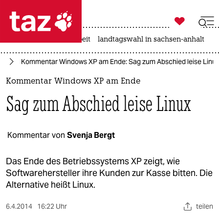

taz zahl ich
autowahn
hitze
arbeit
landtagswahl in sachsen-anhalt

taz zahl ich
ie
Kommentar Windows XP am Ende: Sag zum Abschied leise Linu
taz zahl ich
Kommentar Windows XP am Ende
themen
Sag zum Abschied leise Linux
politik
öko
Kommentar von
Svenja Bergt
gesellschaft
Das Ende des Betriebssystems XP zeigt, wie
Softwarehersteller ihre Kunden zur Kasse bitten. Die
kultur
Alternative heißt Linux.
sport
6.4.2014
16:22 Uhr
teilen