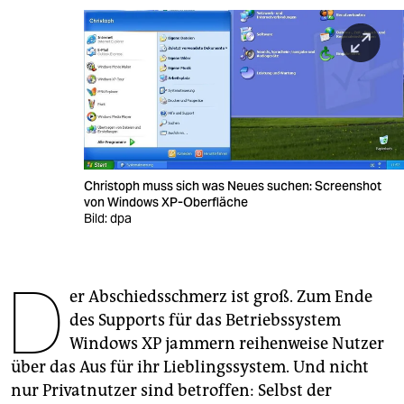
berlin
nord
wahrheit
verlag
verlag
Christoph muss sich was Neues suchen: Screenshot
veranstaltungen
von Windows XP-Oberfläche
Bild: dpa
shop
fragen & hilfe
D
er Abschiedsschmerz ist groß. Zum Ende
unterstützen
des Supports für das Betriebssystem
abo
Windows XP jammern reihenweise Nutzer
über das Aus für ihr Lieblingssystem. Und nicht
genossenschaft
nur Privatnutzer sind betroffen: Selbst der