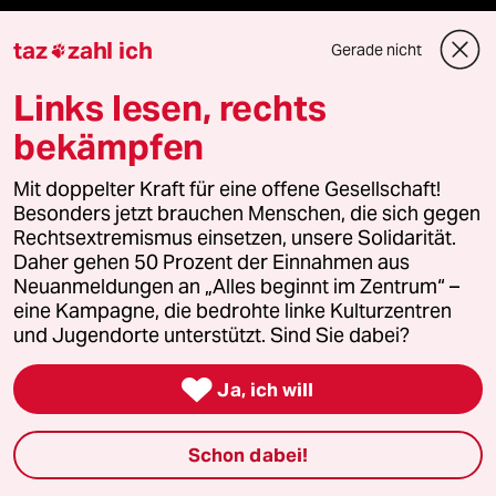
Live im Stream
taz
zahl ich
Gerade nicht

Vergangene
Links lesen, rechts
bekämpfen
taz lab 2027
Mit doppelter Kraft für eine offene Gesellschaft!
Besonders jetzt brauchen Menschen, die sich gegen
Rechtsextremismus einsetzen, unsere Solidarität.
Mehr taz Lesestoff
Daher gehen 50 Prozent der Einnahmen aus
Neuanmeldungen an „Alles beginnt im Zentrum“ –
eine Kampagne, die bedrohte linke Kulturzentren
taz Blogs
und Jugendorte unterstützt. Sind Sie dabei?
taz FUTURZWEI

Ja, ich will
Le Monde diplomatique
Schon dabei!
taz Archiv