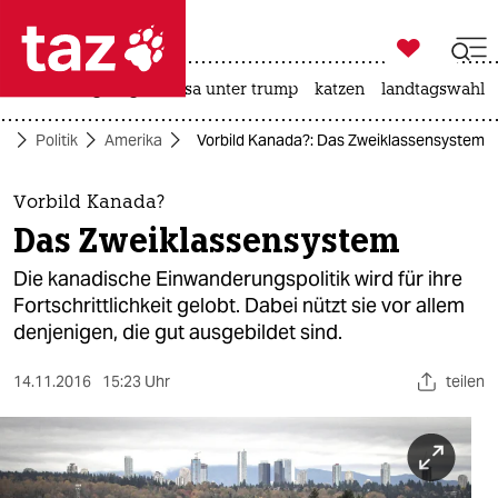

taz zahl ich
hitze
bergsteigen
usa unter trump
katzen
landtagswahl i

taz zahl ich
te
Politik
Amerika
Vorbild Kanada?: Das Zweiklassensystem
taz zahl ich
themen
Vorbild Kanada?
Das Zweiklassensystem
politik
Die kanadische Einwanderungspolitik wird für ihre
öko
Fortschrittlichkeit gelobt. Dabei nützt sie vor allem
denjenigen, die gut ausgebildet sind.
gesellschaft
14.11.2016
15:23 Uhr
teilen
kultur
sport