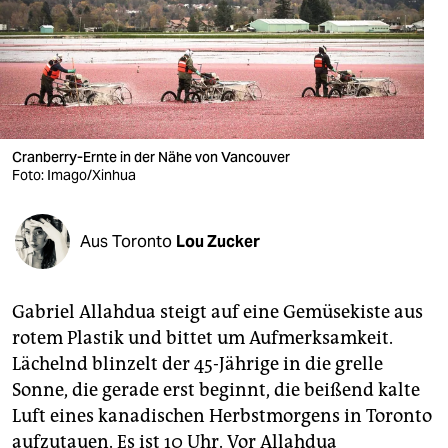
berlin
nord
wahrheit
verlag
Cranberry-Ernte in der Nähe von Vancouver
verlag
Foto: Imago/Xinhua
veranstaltungen
Aus Toronto
Lou Zucker
shop
fragen & hilfe
Gabriel Allahdua steigt auf eine Gemüsekiste aus
unterstützen
rotem Plastik und bittet um Aufmerksamkeit.
Lächelnd blinzelt der 45-Jährige in die grelle
abo
Sonne, die gerade erst beginnt, die beißend kalte
genossenschaft
Luft eines kanadischen Herbstmorgens in Toronto
aufzutauen. Es ist 10 Uhr. Vor Allahdua