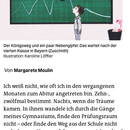
berlin
nord
wahrheit
verlag
Der Königsweg und ein paar Nebengipfel: Das wartet nach der
verlag
vierten Klasse in Bayern (Zuschnitt)
Illustration: Karoline Löffler
veranstaltungen
Von
Margarete Moulin
shop
fragen & hilfe
Ich weiß nicht, wie oft ich in den vergangenen
Monaten zum Abitur angetreten bin. Zehn-,
unterstützen
zwölfmal bestimmt. Nachts, wenn die Träume
abo
kamen. In ihnen wandele ich durch die Gänge
meines Gymnasiums, finde den Prüfungsraum
genossenschaft
nicht – oder finde den Weg aus der Schule nicht