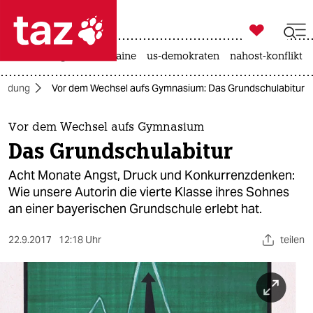

taz zahl ich
hitze
krieg in der ukraine
us-demokraten
nahost-konflikt

taz zahl ich
Bildung
Vor dem Wechsel aufs Gymnasium: Das Grundschulabitur
taz zahl ich
themen
Vor dem Wechsel aufs Gymnasium
Das Grundschulabitur
politik
Acht Monate Angst, Druck und Konkurrenzdenken:
öko
Wie unsere Autorin die vierte Klasse ihres Sohnes
an einer bayerischen Grundschule erlebt hat.
gesellschaft
22.9.2017
12:18 Uhr
teilen
kultur
sport