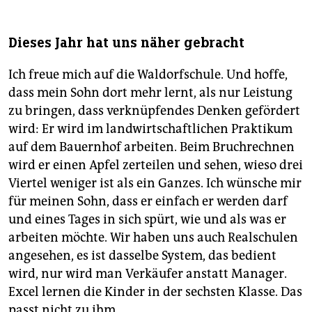
und Sachsen-Anhalt sprechen die Grundschulen
unverbindliche Empfehlungen aus. In Berlin, Bremen,
Hamburg und im Saarland können die Eltern frei
Dieses Jahr hat uns näher gebracht
entscheiden.
Ich freue mich auf die Waldorfschule. Und hoffe,
dass mein Sohn dort mehr lernt, als nur Leistung
zu bringen, dass verknüpfendes Denken gefördert
wird: Er wird im landwirtschaftlichen Praktikum
auf dem Bauernhof arbeiten. Beim Bruchrechnen
wird er einen Apfel zerteilen und sehen, wieso drei
Viertel weniger ist als ein Ganzes. Ich wünsche mir
für meinen Sohn, dass er einfach er werden darf
und eines Tages in sich spürt, wie und als was er
arbeiten möchte. Wir haben uns auch Realschulen
angesehen, es ist dasselbe System, das bedient
wird, nur wird man Verkäufer anstatt Manager.
Excel lernen die Kinder in der sechsten Klasse. Das
passt nicht zu ihm.