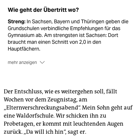
Wie geht der Übertritt wo?
Streng:
In Sachsen, Bayern und Thüringen geben die
Grundschulen verbindliche Empfehlungen für das
Gymnasium ab. Am strengsten ist Sachsen: Dort
braucht man einen Schnitt von 2,0 in den
Hauptfächern.
mehr anzeigen
Moderat:
In Brandenburg können Schüler, die keine
Empfehlung für das Gymna­sium bekommen haben,
eine Eignungsprüfung absolvieren. In Mecklenburg-
Der Entschluss, wie es weitergehen soll, fällt
Vorpommern können sie ein Probehalbjahr am
Wochen vor dem Zeugnistag, am
Gymnasium absolvieren. In Schleswig-Holstein
„Elternverschreckungsabend“. Mein Sohn geht auf
schließt die Empfehlung für die Hauptschule nur den
Zugang zum Gymnasium aus.
eine Waldorfschule. Wir schicken ihn zu
Probetagen, er kommt mit leuchtenden Augen
Liberal:
In Baden-Württemberg, Hessen,
zurück. „Da will ich hin“, sagt er.
Niedersachsen, Nordrhein-Westfalen, Rheinland-Pfalz