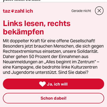
taz
zahl ich
Gerade nicht

Ich bin meinem Sohn dankbar. Dieses Jahr hat uns
einander nähergebracht. Für ihn musste ich noch
Links lesen, rechts
einmal in meine inneren Bergwerke steigen und
bekämpfen
zutage fördern, wie sehr ich trotz allem ein
ehrgeiziger Mensch bin, ein Produkt der
Mit doppelter Kraft für eine offene Gesellschaft!
Leistungsgesellschaft, die aus Menschen besteht,
Besonders jetzt brauchen Menschen, die sich gegen
die die Leistungen ihrer Kinder für die eigenen
Rechtsextremismus einsetzen, unsere Solidarität.
halten. In der Grundschule meines Sohns wird
Daher gehen 50 Prozent der Einnahmen aus
Neuanmeldungen an „Alles beginnt im Zentrum“ –
erwartet, dass die Eltern mitarbeiten. Und hier in
eine Kampagne, die bedrohte linke Kulturzentren
Icking wird auch erwartet, dass die Mutter
und Jugendorte unterstützt. Sind Sie dabei?
nachmittags zu Hause bei den Kindern ist. Mein
Sohn hat mir gezeigt, dass ich als Erwachsene

Ja, ich will
genug Kraft und Mut habe, mich noch einmal von
dem vorgegebenen Bewertungssystem zu lösen.
Schon dabei!
Am letzten Schultag geht die Klasse mitsamt