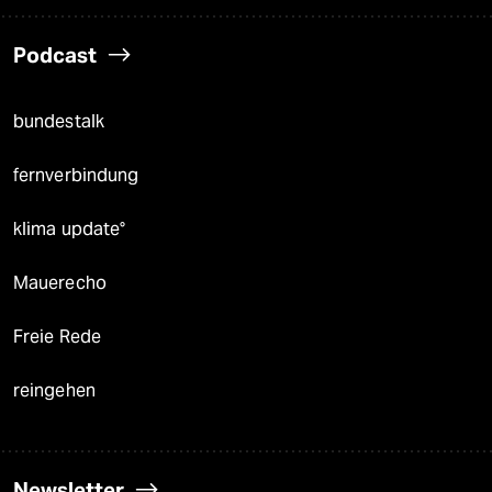
Podcast
bundestalk
fernverbindung
klima update°
Mauerecho
Freie Rede
reingehen
Newsletter