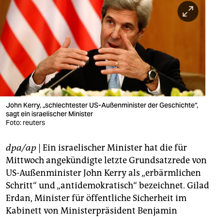
berlin
nord
wahrheit
verlag
verlag
veranstaltungen
John Kerry, „schlechtester US-Außenminister der Geschichte“,
sagt ein israelischer Minister
shop
Foto: reuters
fragen & hilfe
dpa/ap
| Ein israelischer Minister hat die für
Mittwoch angekündigte letzte Grundsatzrede von
unterstützen
US-Außenminister John Kerry als „erbärmlichen
abo
Schritt“ und „antidemokratisch“ bezeichnet. Gilad
Erdan, Minister für öffentliche Sicherheit im
genossenschaft
Kabinett von Ministerpräsident Benjamin