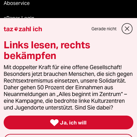
Aboservice
ePaper Login
taz
zahl ich
Gerade nicht

Downloads für Abonnierende
Links lesen, rechts
bekämpfen
© 2026 taz Verlags und Vertriebs GmbH
Alle Rechte vorbehalten. Bei rechtlichen Fragen oder für Genehmigungen
Mit doppelter Kraft für eine offene Gesellschaft!
wenden Sie sich bitte an
lizenzen@taz.de
Besonders jetzt brauchen Menschen, die sich gegen
Rechtsextremismus einsetzen, unsere Solidarität.
Daher gehen 50 Prozent der Einnahmen aus
Feedback
Redaktionsstatut
Kommune-Richtlinien
KI-
Neuanmeldungen an „Alles beginnt im Zentrum“ –
eine Kampagne, die bedrohte linke Kulturzentren
Leitlinie
Informant
Datenschutz
Impressum
AGB
und Jugendorte unterstützt. Sind Sie dabei?
Seitenwende
Einwilligungen widerrufen (Ads)

Ja, ich will