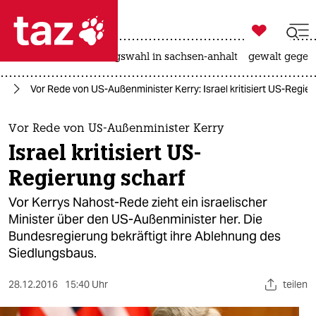

taz zahl ich
hitze
surfen
landtagswahl in sachsen-anhalt
gewalt gegen

taz zahl ich
st
Vor Rede von US-Außenminister Kerry: Israel kritisiert US-Regie
taz zahl ich
themen
Vor Rede von US-Außenminister Kerry
Israel kritisiert US-
politik
Regierung scharf
öko
Vor Kerrys Nahost-Rede zieht ein israelischer
Minister über den US-Außenminister her. Die
gesellschaft
Bundesregierung bekräftigt ihre Ablehnung des
Siedlungsbaus.
kultur
sport
28.12.2016
15:40 Uhr
teilen