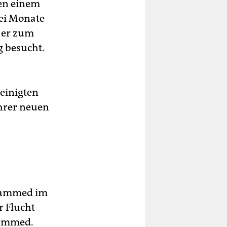
ben einem
ei Monate
t er zum
g besucht.
einigten
ihrer neuen
ohammed im
r Flucht
ohammed.