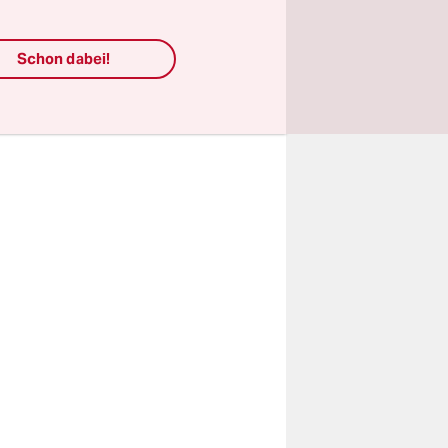
 Menschen
olizist
Schon dabei!
 Kanada.