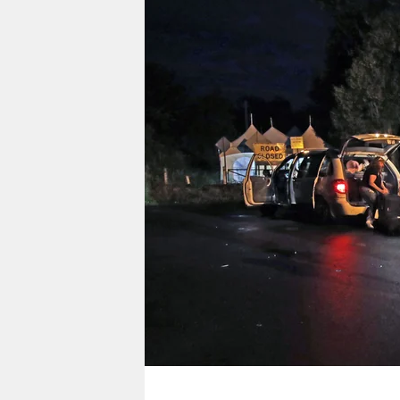
berlin
nord
wahrheit
verlag
verlag
veranstaltungen
shop
fragen & hilfe
unterstützen
abo
genossenschaft