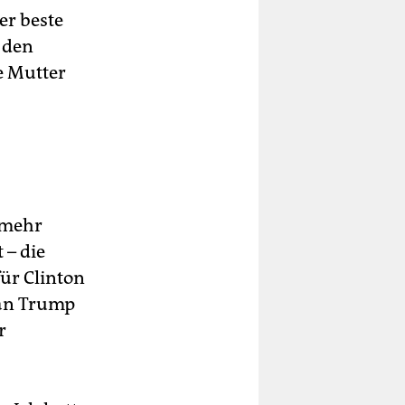
der beste
 den
e Mutter
 mehr
 – die
für Clinton
 an Trump
r