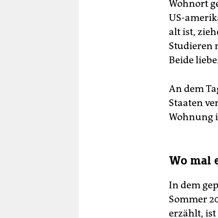
Wohnort ge
US-amerika
alt ist, zi
Studieren 
Beide liebe
An dem Tag
Staaten ve
Wohnung i
Wo mal e
In dem gep
Sommer 201
erzählt, is