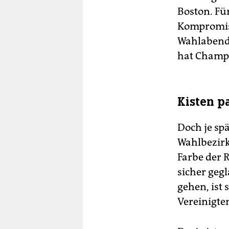
Boston. Für
Kompromiss
Wahlabend 
hat Champa
Kisten p
Doch je sp
Wahlbezirk
Farbe der 
sicher geg
gehen, ist 
Vereinigte