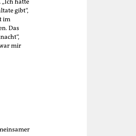
. „Ich hatte
tate gibt“,
t im
en. Das
nacht“,
„war mir
emeinsamer