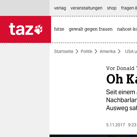
hautnavigation anspringen
hauptinhalt anspringen
footer anspringen
verlag
veranstaltungen
shop
fragen &
hitze
gewalt gegen frauen
nahost-ko

taz zahl ich
taz zahl ich
Startseite
Politik
Amerika
USA u
themen
politik
Vor Donald 
Oh K
öko
Seit einem
gesellschaft
Nachbarland
Ausweg sa
kultur
sport
5.11.2017
9:23