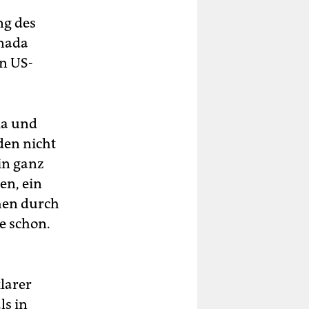
ng des
anada
en US-
ia und
den nicht
in ganz
en, ein
hen durch
ie schon.
larer
s in