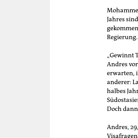
Mohammed i
Jahres sin
gekommen. 
Regierung.
„Gewinnt T
Andres vor
erwarten, 
anderer: L
halbes Jah
Südostasien
Doch dann
Andres, 29
Visafrage