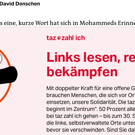
David Donschen
es eine, kurze Wort hat sich in Mohammeds Erin
t wie eine Narbe. Bald. Houston, im März 2017
taz
zahl ich

r Straße von einem Polizisten kontrolliert. Mal wi
mp die Wahl gewonnen hat, passiert es häufiger,
Links lesen, r
– schwarze Haare, harter Akzent – nach seinem
bekämpfen
d. Woher er komme, will der Polizist wissen. „Syri
Mohammed. „Bald“, zischt der Polizist daraufhin 
eine Papiere zurück. Für den Asylbewerber ist 
Mit doppelter Kraft für eine offene G
unmissverständlich: Bald schmeißen wir dich rau
brauchen Menschen, die sich vor O
einsetzen, unsere Solidarität. Die ta
beginnt im Zentrum“. 50 Prozent a
en zuvor hatte US-Präsident Trump die Executiv
bei taz zahl ich gehen – bis zum 30
rschrieben. Den sogenannten Muslim Ban. Für
die linke, selbstverwaltete Orte unte
 der seinen Nachnamen aus Sicherheitsgründen
bevor sie verschwinden. Sind Sie da