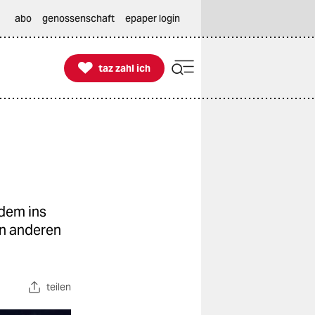
abo
genossenschaft
epaper login

taz zahl ich
taz zahl ich
tdem ins
en anderen
teilen