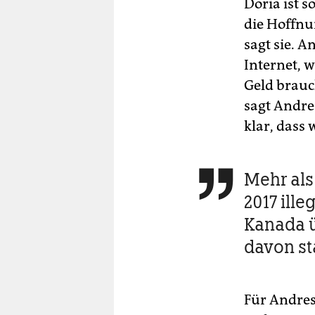
Doria ist s
die Hoffnu
sagt sie. 
Internet, w
Geld brauch
sagt Andre
klar, dass
Mehr al

2017 ill
Kanada ü
davon s
Für Andre