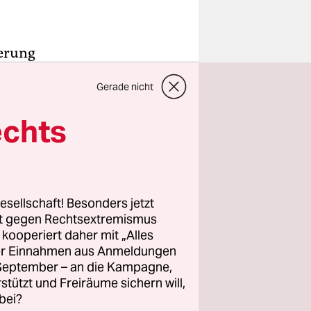
nerung
. Mohammed
Gerade nicht
eder. Seit
 dass
echts
 Ausweis
en“,
und gibt
die
esellschaft! Besonders jetzt
s.
rt gegen Rechtsextremismus
z kooperiert daher mit „Alles
ller Einnahmen aus Anmeldungen
e Order
. September – an die Kampagne,
rstützt und Freiräume sichern will,
 nicht in
bei?