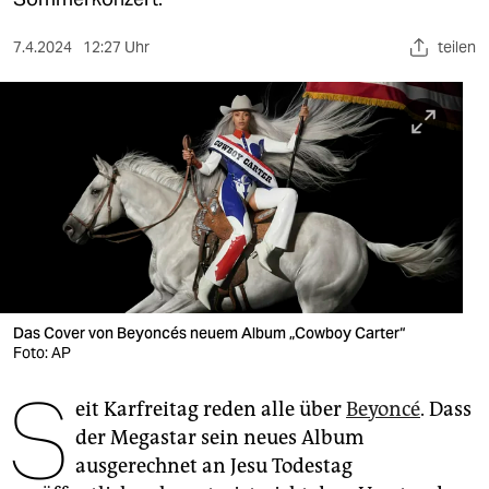
berlin
nord
7.4.2024
12:27 Uhr
teilen
wahrheit
verlag
verlag
veranstaltungen
shop
fragen & hilfe
Das Cover von Beyoncés neuem Album „Cowboy Carter“
Foto: AP
unterstützen
S
abo
eit Karfreitag reden alle über
Beyoncé
. Dass
der Megastar sein neues Album
genossenschaft
ausgerechnet an Jesu Todestag