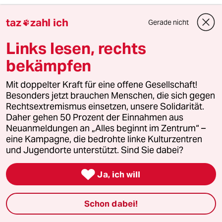
taz
zahl ich
Gerade nicht

Links lesen, rechts
bekämpfen
Mit doppelter Kraft für eine offene Gesellschaft!
Besonders jetzt brauchen Menschen, die sich gegen
Rechtsextremismus einsetzen, unsere Solidarität.
Daher gehen 50 Prozent der Einnahmen aus
Neuanmeldungen an „Alles beginnt im Zentrum“ –
eine Kampagne, die bedrohte linke Kulturzentren
Ausländer arbeiten in Deutschland
und Jugendorte unterstützt. Sind Sie dabei?
Wie Europäer Deutschland bereichern

Ja, ich will
Millionen von Menschen aus anderen EU-Ländern
arbeiten hierzulande. Sie kurbeln die Wirtschaft an und
sind zu wenige, um die Nachfrage zu stillen.
Schon dabei!
Von
Ingo Arzt