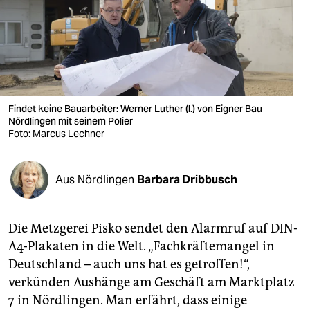
berlin
nord
wahrheit
verlag
Findet keine Bauarbeiter: Werner Luther (l.) von Eigner Bau
verlag
Nördlingen mit seinem Polier
Foto: Marcus Lechner
veranstaltungen
shop
Aus Nördlingen
Barbara Dribbusch
fragen & hilfe
Die Metzgerei Pisko sendet den Alarmruf auf DIN-
unterstützen
A4-Plakaten in die Welt. „Fachkräftemangel in
abo
Deutschland – auch uns hat es getroffen!“,
verkünden Aushänge am Geschäft am Marktplatz
genossenschaft
7 in Nördlingen. Man erfährt, dass einige