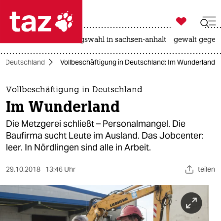

taz zahl ich
hitze
surfen
landtagswahl in sachsen-anhalt
gewalt gegen

taz zahl ich
Deutschland
Vollbeschäftigung in Deutschland: Im Wunderland
taz zahl ich
themen
Vollbeschäftigung in Deutschland
Im Wunderland
politik
Die Metzgerei schließt – Personalmangel. Die
öko
Baufirma sucht Leute im Ausland. Das Jobcenter:
leer. In Nördlingen sind alle in Arbeit.
gesellschaft
29.10.2018
13:46 Uhr
teilen
kultur
sport