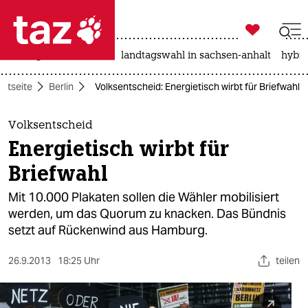

taz zahl ich
niedrigwasser
rente
landtagswahl in sachsen-anhalt
hybri

taz zahl ich
artseite
Berlin
Volksentscheid: Energietisch wirbt für Briefwahl
taz zahl ich
themen
Volksentscheid
Energietisch wirbt für
politik
Briefwahl
öko
Mit 10.000 Plakaten sollen die Wähler mobilisiert
werden, um das Quorum zu knacken. Das Bündnis
gesellschaft
setzt auf Rückenwind aus Hamburg.
kultur
26.9.2013
18:25 Uhr
teilen
sport