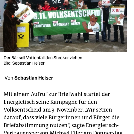
berlin
nord
wahrheit
verlag
verlag
Der Bär soll Vattenfall den Stecker ziehen
Bild: Sebastian Heiser
veranstaltungen
shop
Von
Sebastian Heiser
fragen & hilfe
Mit einem Aufruf zur Briefwahl startet der
unterstützen
Energietisch seine Kampagne für den
Volksentscheid am 3. November. „Wir setzen
abo
darauf, dass viele Bürgerinnen und Bürger die
genossenschaft
Briefabstimmung nutzen“, sagte Energietisch-
Vertrauensperson Michael Efler am Donnerstag.