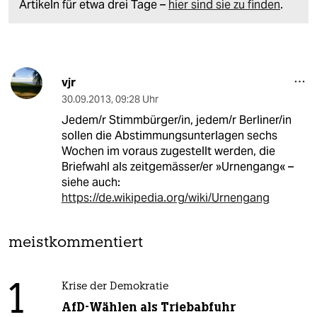
Artikeln für etwa drei Tage –
hier sind sie zu finden
.
vjr
30.09.2013
,
09:28 Uhr
Jedem/r Stimmbürger/in, jedem/r Berliner/in
sollen die Abstimmungsunterlagen sechs
Wochen im voraus zugestellt werden, die
Briefwahl als zeitgemässer/er »Urnengang« –
siehe auch:
https://de.wikipedia.org/wiki/Urnengang
meistkommentiert
1
Krise der Demokratie
AfD-Wählen als Triebabfuhr