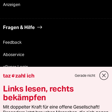
Anzeigen
Fragen & Hilfe
Feedback
Aboservice
ePaper Login
taz
zahl ich
Gerade nicht

Downloads für Abonnierende
Links lesen, rechts
bekämpfen
© 2026 taz Verlags und Vertriebs GmbH
Alle Rechte vorbehalten. Bei rechtlichen Fragen oder für Genehmigungen
Mit doppelter Kraft für eine offene Gesellschaft!
wenden Sie sich bitte an
lizenzen@taz.de