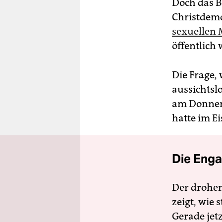
Doch das B
Christdemo
sexuellen 
öffentlich
Die Frage,
aussichtsl
am Donners
hatte im E
Die Enga
Der drohe
zeigt, wie
Gerade jet