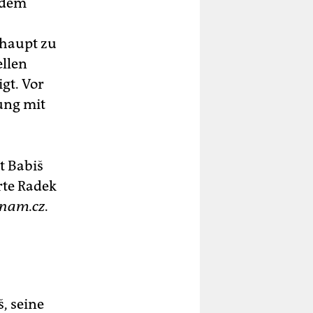
 dem
rhaupt zu
ellen
gt. Vor
ung mit
t Babiš
rte Radek
znam.cz
.
, seine