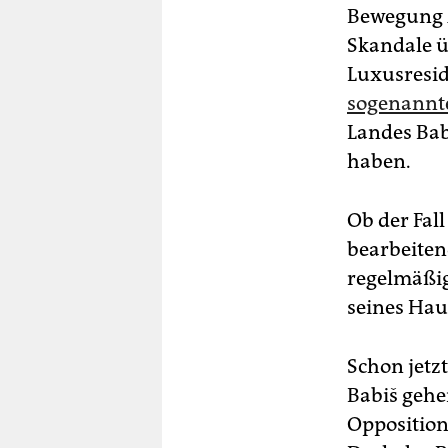
Bewegung A
Skandale ü
Luxusresid
sogenannt
Landes Bab
haben.
Ob der Fall
bearbeiten
regelmäßig
seines Hau
Schon jetz
Babiš gehen
Opposition