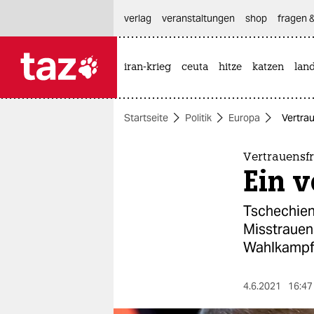
hautnavigation anspringen
hauptinhalt anspringen
footer anspringen
verlag
veranstaltungen
shop
fragen &
iran-krieg
ceuta
hitze
katzen
lan

taz zahl ich
taz zahl ich
Startseite
Politik
Europa
Vertrau
themen
politik
Vertrauensf
Ein v
öko
Tschechien
gesellschaft
Misstrauens
Wahlkampf 
kultur
sport
4.6.2021
16:47