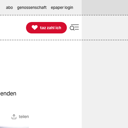
abo
genossenschaft
epaper login

taz zahl ich
taz zahl ich
ehenden
teilen