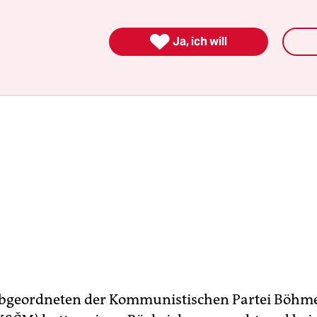
 weitermachen zu lassen.

Ja, ich will
Abgeordneten der Kommunistischen Partei Böhm