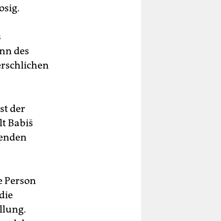
osig.
s
ann des
erschlichen
st der
lt Babiš
zenden
e Person
die
llung.