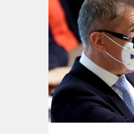
berlin
nord
wahrheit
verlag
verlag
veranstaltungen
shop
fragen & hilfe
unterstützen
abo
genossenschaft