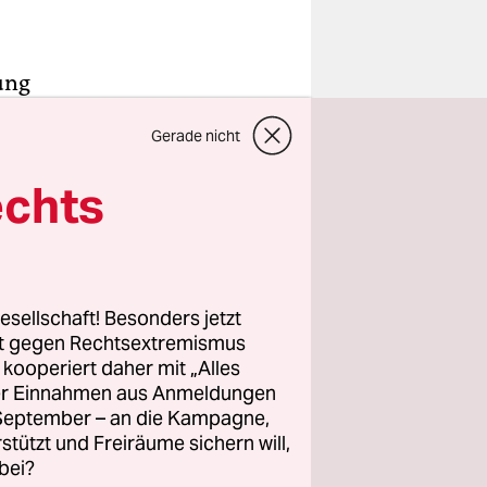
ung
net wurde,
Gerade nicht
ocken
echts
tig vor
en Finnland
esellschaft! Besonders jetzt
g an. Nur
rt gegen Rechtsextremismus
 101 hätte
z kooperiert daher mit „Alles
ller Einnahmen aus Anmeldungen
. September – an die Kampagne,
 ohnehin
rstützt und Freiräume sichern will,
len im
bei?