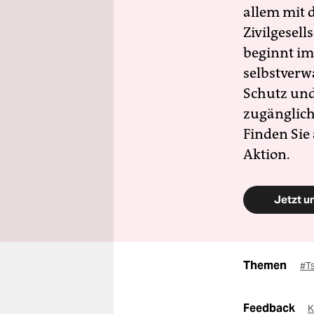
allem mit d
Zivilgesell
beginnt im
selbstverw
Schutz und 
zugänglich
Finden Sie
Aktion.
Jetzt u
Themen
#T
Feedback
K