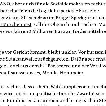
NO, aber auch für die Sozialdemokraten nicht r
berschatteten die Legislaturperiode: Für seine
enz samt Streichelzoo im Prager Speckgürtel, da
e Storchennest
, soll der Oligarch und reichste M
iš vor Jahren 2 Millionen Euro an Fördermitteln 
 je vor Gericht kommt, bleibt unklar. Vor kurzem i
de Staatsanwalt zurückgetreten. Dafür aber erhä
en Tadel aus dem EU-Parlament und der Vorsit
shaltsausschusses, Monika Hohlmeier.
t ist sicher, dass es beim Wahlkampf erneut um di
 wird, nicht um politische Inhalte. Zwar tut sich 
 in Bündnissen zusammen und bringt sich in Ste