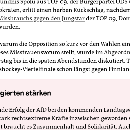
ündnis Spolu aus TOP 09, der Bürgerpartei ODS
kraten, erlitt einen herben Rückschlag, nachde
Missbrauchs gegen den Jungstar
der TOP 09, Domi
 wurden.
 warum die Opposition so kurz vor den Wahlen ei
oses Misstrauensvotum stellt, wurde im Abgeord
tag bis in die späten Abendstunden diskutiert. 
ishockey-Viertelfinale schon längst gegen Finnlan
gierten stärken
nde Erfolg der AfD bei den kommenden Landtags
 stark rechtsextreme Kräfte inzwischen geworden 
zt braucht es Zusammenhalt und Solidarität. Auc