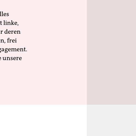
lles
 linke,
ür deren
n, frei
ngagement.
e unsere