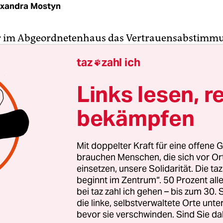
exandra Mostyn
r im Abgeordnetenhaus das Vertrauensabstimm
der Regierung von Andrej Babiš überhaupt eröff
taz
zahl ich

m Donnerstag in den Foyers und Gängen des bar
n im Prager Zentrum zu einem anderen Problem
Links lesen, r
en: Klappt es mit der Abstimmung noch rechtzei
bekämpfen
lichen Ereignis des Tages, dem Viertelfinale geg
shockey-WM?
Mit doppelter Kraft für eine offene G
erlorenes Unterfangen war das Votum von Anfan
brauchen Menschen, die sich vor O
nete sprachen der Regierung das Misstrauen aus,
einsetzen, unsere Solidarität. Die ta
beginnt im Zentrum“. 50 Prozent a
ht. Sie warfen Babiš vor allem
Versagen bei der ­
bei taz zahl ich gehen – bis zum 30
kämpfung
vor. Doch Präsident Miloš Zeman hatte
die linke, selbstverwaltete Orte unte
 erklärt, Babiš bis zu den Abgeordnetenhaus­wah
bevor sie verschwinden. Sind Sie da