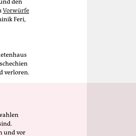
 und den
m
Vorwürfe
nik Feri,
n
netenhaus
Tschechien
d verloren.
wahlen
sind.
h und vor