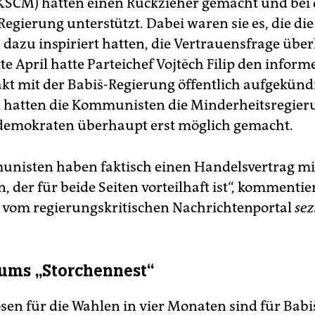
KSČM) hatten einen Rückzieher gemacht und bei
egierung unterstützt. Dabei waren sie es, die die
 dazu inspiriert hatten, die Vertrauensfrage übe
tte April hatte Parteichef Vojtěch Filip den inform
kt mit der Babiš-Regierung öffentlich aufgekündi
n hatten die Kommunisten die Minderheitsregier
demokraten überhaupt erst möglich gemacht.
nisten haben faktisch einen Handelsvertrag mi
, der für beide Seiten vorteilhaft ist“, kommentie
 vom regierungskritischen Nachrichtenportal
se
ums „Storchennest“
sen für die Wahlen in vier Monaten sind für Babiš