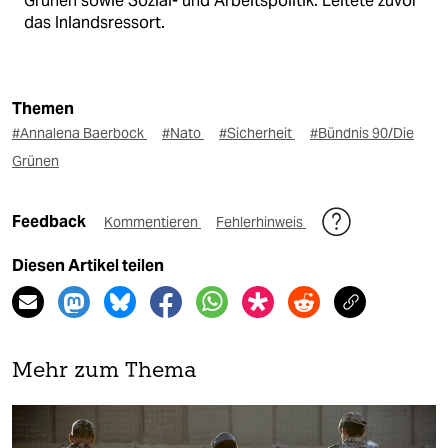
Grünen sowie Sozial- und Arbeitspolitik. Leitete zuvor
das Inlandsressort.
Themen
#Annalena Baerbock
#Nato
#Sicherheit
#Bündnis 90/Die
Grünen
Feedback
Kommentieren
Fehlerhinweis
Diesen Artikel teilen
Mehr zum Thema