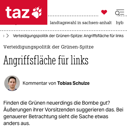

taz zahl ich
niedrigwasser
rente
landtagswahl in sachsen-anhalt
hybri

taz zahl ich
to
Verteidigungspolitik der Grünen-Spitze: Angriffsfläche für links
taz zahl ich
Verteidigungspolitik der Grünen-Spitze
themen
Angriffsfläche für links
politik
öko
Kommentar von
Tobias Schulze
gesellschaft
kultur
Finden die Grünen neuerdings die Bombe gut?
Äußerungen ihrer Vorsitzenden suggerieren das. Bei
sport
genauerer Betrachtung sieht die Sache etwas
anders aus.