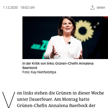
berlin
1.12.2020
18:02 Uhr
teilen
nord
wahrheit
verlag
verlag
veranstaltungen
shop
In der Kritik von links: Grünen-Chefin Annalena
Baerbock
fragen & hilfe
Foto: Kay Nietfeld/dpa
unterstützen
V
abo
on links stehen die Grünen in dieser Woche
unter Dauerfeuer. Am Montag hatte
genossenschaft
Grünen-Chefin Annalena Baerbock der