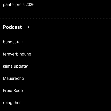
panterpreis 2026
Podcast
bundestalk
fernverbindung
klima update°
Mauerecho
Freie Rede
reingehen