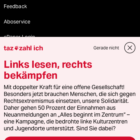
Feedback
Aboservice
ePaper Login
taz
zahl ich
Gerade nicht

Downloads für Abonnierende
Links lesen, rechts
bekämpfen
© 2026 taz Verlags und Vertriebs GmbH
Mit doppelter Kraft für eine offene Gesellschaft!
Alle Rechte vorbehalten. Bei rechtlichen Fragen oder für Genehmigungen
wenden Sie sich bitte an
lizenzen@taz.de
Besonders jetzt brauchen Menschen, die sich gegen
Rechtsextremismus einsetzen, unsere Solidarität.
Daher gehen 50 Prozent der Einnahmen aus
Feedback
Redaktionsstatut
Kommune-Richtlinien
KI-
Neuanmeldungen an „Alles beginnt im Zentrum“ –
eine Kampagne, die bedrohte linke Kulturzentren
Leitlinie
Informant
Datenschutz
Impressum
AGB
und Jugendorte unterstützt. Sind Sie dabei?