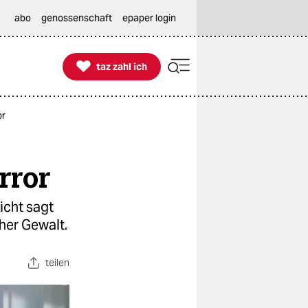
abo
genossenschaft
epaper login

taz zahl ich
taz zahl ich
or
rror
icht sagt
her Gewalt.
teilen