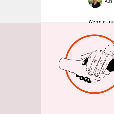
Aus
epaper login
Wenn es um
aussagen. 
Ehemanns.
Landgerich
muss
. Sei
Die Staats
Verletzunge
Schilderu
sich die Au
Thomas P. 
ehemals ge
Bett und w