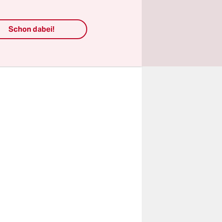
 Er hatte
izei, die
Schon dabei!
büsch fand