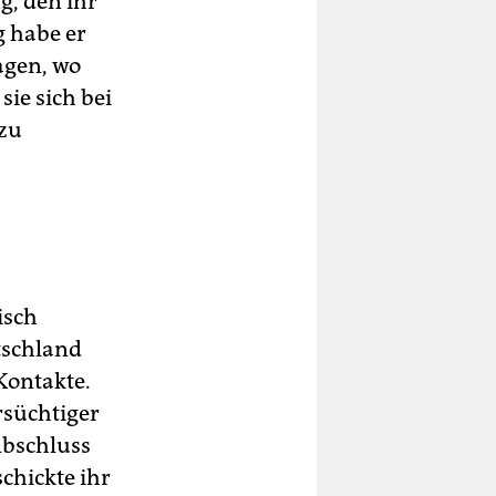
, den ihr
g habe er
agen, wo
ie sich bei
 zu
isch
tschland
Kontakte.
rsüchtiger
Abschluss
 schickte ihr