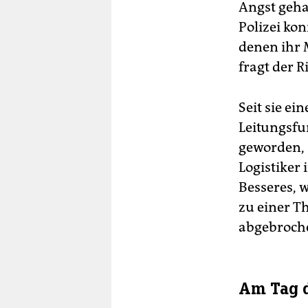
Angst geha
Polizei ko
denen ihr M
fragt der R
Seit sie e
Leitungsfu
geworden, 
Logistiker 
Besseres, 
zu einer T
abgebroch
Am Tag d