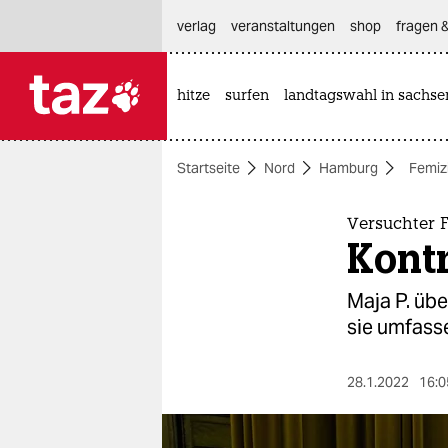
hautnavigation anspringen
hauptinhalt anspringen
footer anspringen
verlag
veranstaltungen
shop
fragen &
hitze
surfen
landtagswahl in sachse

taz zahl ich
taz zahl ich
Startseite
Nord
Hamburg
Femiz
themen
politik
Versuchter 
Kont
öko
Maja P. übe
gesellschaft
sie umfasse
kultur
28.1.2022
16:0
sport