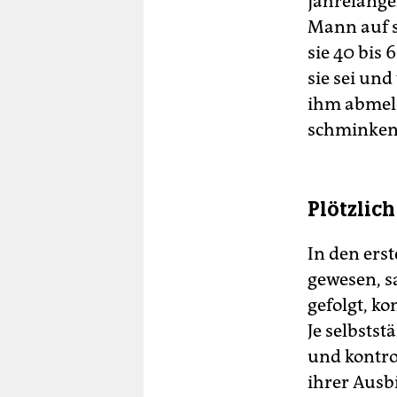
jahrelange
Mann auf s
sie 40 bis
sie sei un
ihm abmeld
schminken 
Plötzlich
In den ers
gewesen, s
gefolgt, k
Je selbstst
und kontro
ihrer Ausb