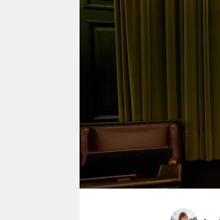
berlin
nord
wahrheit
verlag
verlag
veranstaltungen
shop
fragen & hilfe
unterstützen
abo
genossenschaft