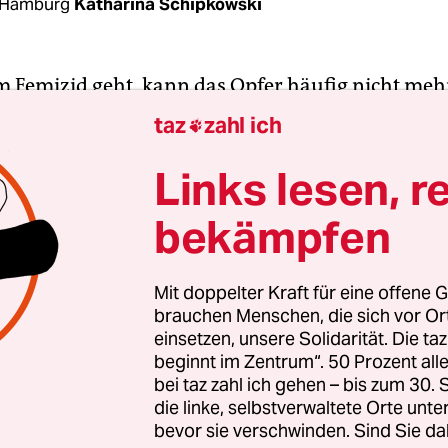
 Hamburg
Katharina Schipkowski
 Femizid geht, kann das Opfer häufig nicht meh
Maja P. (Name geändert) aber überlebte den Angri
taz
zahl ich

 Am Freitag sagte sie umfassend vor dem Hamb
t aus,
wo Thomas P. sich seit Ende November ver
Links lesen, r
t Juni sitzt er in Untersuchungshaft.
bekämpfen
anwaltschaft wirft Thomas P. versuchten Mord u
n der Persönlichkeitsrechte in 57 Fällen vor. Bei 
Mit doppelter Kraft für eine offene G
brauchen Menschen, die sich vor O
ngen des Tathergangs zum versuchten Mord unte
einsetzen, unsere Solidarität. Die ta
ssagen des Täters und der Geschädigten nur in De
beginnt im Zentrum“. 50 Prozent a
an einem Sonntag im Mai seine letzten Sachen au
bei taz zahl ich gehen – bis zum 30
meinsamen Wohnung abholen wollte, warf er Maj
die linke, selbstverwaltete Orte unte
bevor sie verschwinden. Sind Sie da
ürgte sie bis zur Bewusstlosigkeit. In akuter Leb