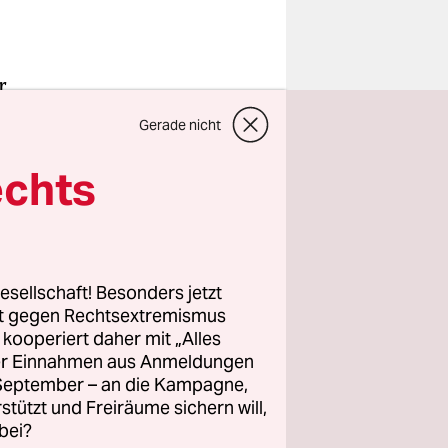
r
ff ihres
Gerade nicht
urger
antworten
echts
nd schwere
der
esellschaft! Besonders jetzt
rt gegen Rechtsextremismus
rscheiden
z kooperiert daher mit „Alles
tails. Als
ller Einnahmen aus Anmeldungen
s der
. September – an die Kampagne,
a P. aufs
rstützt und Freiräume sichern will,
bei?
ensgefahr