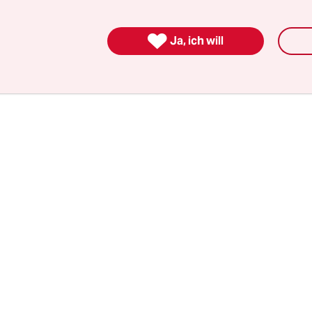
hlreichen Verletzungen kam sie ins Krankenhaus.
Rettungsdienst verständigt und stellte sich der Pol

Ja, ich will
urensicherung weggeworfene Kabelbinder im Ge
ch das Tatwerkzeug.