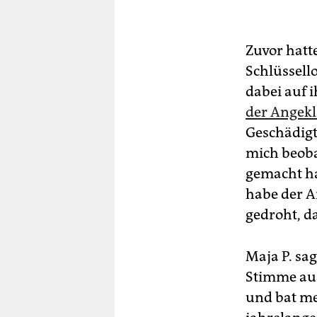
Zuvor hatt
Schlüssello
dabei auf 
der Angekl
Geschädigt
mich beobac
gemacht ha
habe der A
gedroht, da
Maja P. sa
Stimme aus
und bat me