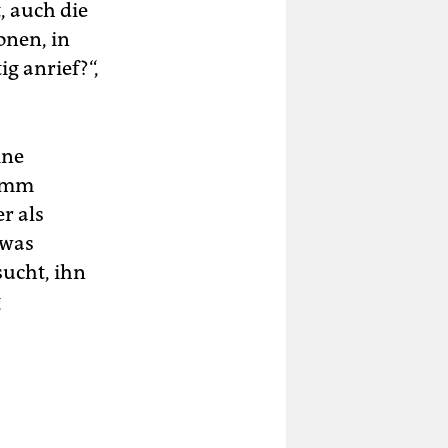
, auch die
onen, in
g anrief?“,
ine
limm
r als
twas
sucht, ihn
g