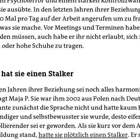
m Psychoterror und einem starken Kontrollzwang
ie ausübte. In den letzten Jahren ihrer Beziehun
 60 Mal pro Tag auf der Arbeit angerufen um zu fr
d was sie mache. Vor Meetings und Terminen habe s
en müssen, auch habe er ihr nicht erlaubt, sich
oder hohe Schuhe zu tragen.
 hat sie einen Stalker
ten Jahren ihrer Beziehung sei noch alles harmon
agt Maja P. Sie war ihm 2002 aus Polen nach Deu
onnte zunächst die Sprache nicht und hatte kaum 
ändiger und selbstbewusster sie wurde, desto eife
llierender sei er geworden. Als sie kurz vor dem 
ildung stand,
hatte sie plötzlich einen Stalker
. Er