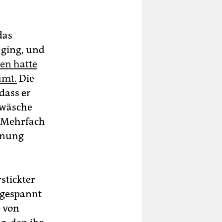
das
 ging, und
en hatte
umt.
Die
dass er
erwäsche
. Mehrfach
nnung
stickter
ngespannt
 von