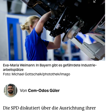
berlin
nord
wahrheit
verlag
verlag
veranstaltungen
shop
Eva-Maria Weimann: In Bayern gibt es gefährdete Industrie-
arbeitsplätze
fragen & hilfe
Foto: Michael Gottschalk/photothek/imago
unterstützen
Von
Cem-Odos Güler
abo
genossenschaft
Die SPD diskutiert über die Ausrichtung ihrer