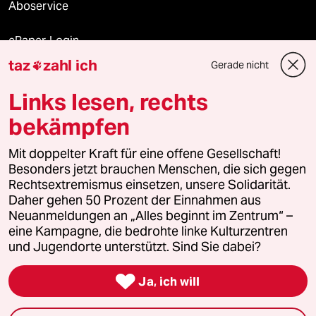
Aboservice
ePaper Login
taz
zahl ich
Gerade nicht

Downloads für Abonnierende
Links lesen, rechts
bekämpfen
© 2026 taz Verlags und Vertriebs GmbH
Alle Rechte vorbehalten. Bei rechtlichen Fragen oder für Genehmigungen
Mit doppelter Kraft für eine offene Gesellschaft!
wenden Sie sich bitte an
lizenzen@taz.de
Besonders jetzt brauchen Menschen, die sich gegen
Rechtsextremismus einsetzen, unsere Solidarität.
Daher gehen 50 Prozent der Einnahmen aus
Feedback
Redaktionsstatut
Kommune-Richtlinien
KI-
Neuanmeldungen an „Alles beginnt im Zentrum“ –
eine Kampagne, die bedrohte linke Kulturzentren
Leitlinie
Informant
Datenschutz
Impressum
AGB
und Jugendorte unterstützt. Sind Sie dabei?
Seitenwende
Einwilligungen widerrufen (Ads)

Ja, ich will