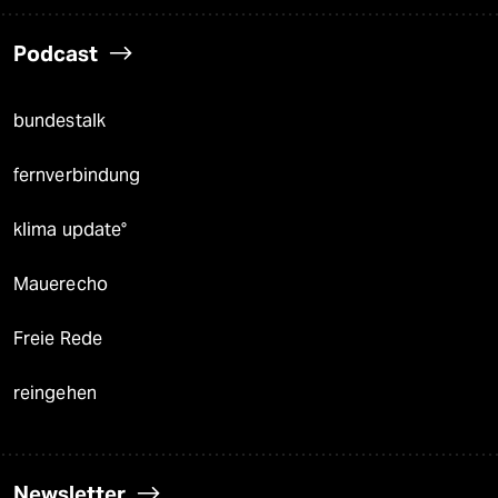
Podcast
bundestalk
fernverbindung
klima update°
Mauerecho
Freie Rede
reingehen
Newsletter