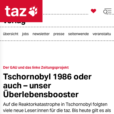

taz zahl ich
verlag

taz zahl ich
taz zahl ich
übersicht
jobs
newsletter
presse
seitenwende
veranstaltun
themen
politik
Der GAU und das linke Zeitungsprojekt
öko
Tschornobyl 1986 oder
gesellschaft
auch – unser
kultur
Überlebensbooster
sport
Auf die Reaktorkatastrophe in Tschornobyl folgten
viele neue Leser:innen für die taz. Bis heute gilt es als