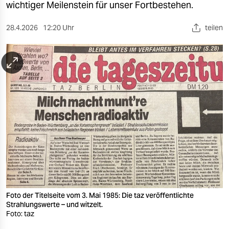
berlin
wichtiger Meilenstein für unser Fortbestehen.
nord
28.4.2026
12:20 Uhr
teilen
wahrheit
verlag
verlag
veranstaltungen
shop
fragen & hilfe
unterstützen
abo
Foto der Titelseite vom 3. Mai 1985: Die taz veröffentlichte
Strahlungswerte – und witzelt.
genossenschaft
Foto: taz