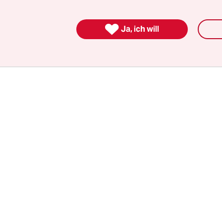
s sonntags von 11 bis 22 Uhr für Autos gesperrt we
önnen dann auf den frei werdenden Flächen weite

Ja, ich will