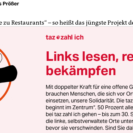
s Prößer
 zu Restaurants“ – so heißt das jüngste Projekt d
ächenamts (SGA) von Friedrichshain-Kreuzberg 
taz
zahl ich

man könnte es aber durchaus so nennen. Wie die taz
ben rund 300 Gastronomiebetriebe, aber auch so
Links lesen, r
eim Bezirksamt Interesse angemeldet, den Service
bekämpfen
vor ihren Lokalen auszudehnen. Am Sonntagaben
ist.
Mit doppelter Kraft für eine offene G
planten Maßnahme will der Bezirk im Zuge der
brauchen Menschen, die sich vor O
erungen sicherstellen, dass die Restaurants, Café
einsetzen, unsere Solidarität. Die ta
beginnt im Zentrum“. 50 Prozent a
ger ihr Angebot nicht zu stark einschränken müs
bei taz zahl ich gehen – bis zum 30
e Abstandsregeln im Fußverkehr aufs Spiel zu se
die linke, selbstverwaltete Orte unte
len Plan sollen die vorgelagerten Straßenparkpl
bevor sie verschwinden. Sind Sie da