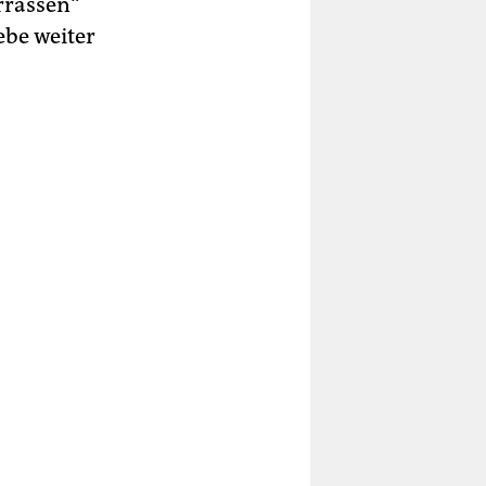
rrassen“
ebe weiter