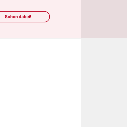
rden. Die
re Tische
Schon dabei!