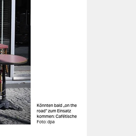
Könnten bald „on the
road“ zum Einsatz
kommen: Cafétische
Foto: dpa