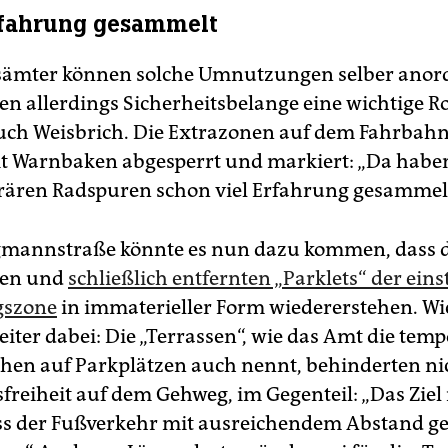
rfahrung gesammelt
ksämter können solche Umnutzungen selber anor
en allerdings Sicherheitsbelange eine wichtige Ro
auch Weisbrich. Die Extrazonen auf dem Fahrbah
 Warnbaken abgesperrt und markiert: „Da haben
ären Radspuren schon viel Erfahrung gesammel
gmannstraße könnte es nun dazu kommen, dass d
nen und
schließlich entfernten „Parklets“ der eins
gszone
in immaterieller Form wiedererstehen. Wic
iter dabei: Die „Terrassen“, wie das Amt die tem
hen auf Parkplätzen auch nennt, behinderten nic
reiheit auf dem Gehweg, im Gegenteil: „Das Ziel i
ss der Fußverkehr mit ausreichendem Abstand ge