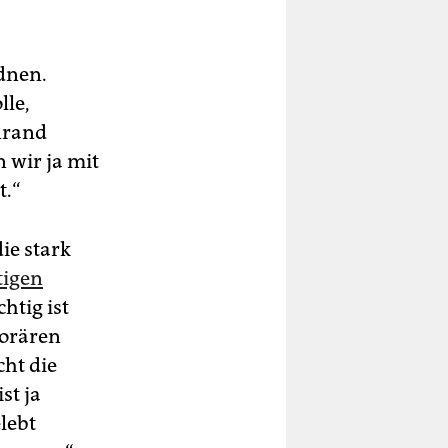
dnen.
lle,
nrand
 wir ja mit
t.“
ie stark
tigen
htig ist
porären
ht die
st ja
lebt