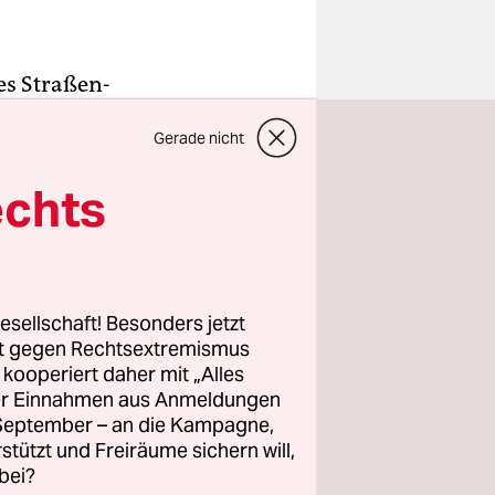
es Straßen-
nicht
Gerade nicht
 jetzt
ziale
echts
 auf die
d endete
esellschaft! Besonders jetzt
rt gegen Rechtsextremismus
s oder
z kooperiert daher mit „Alles
ller Einnahmen aus Anmeldungen
sen, ohne
. September – an die Kampagne,
tzen. Nach
rstützt und Freiräume sichern will,
ätze immer
bei?