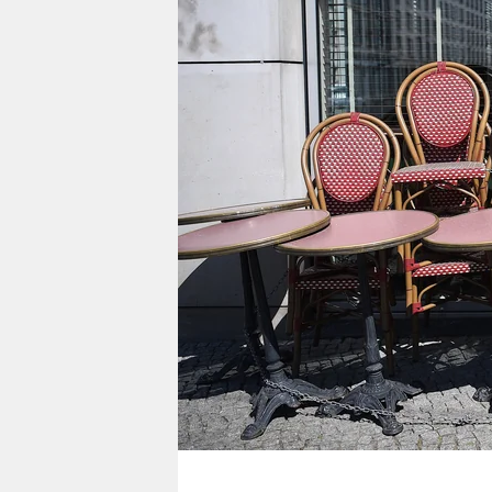
berlin
nord
wahrheit
verlag
verlag
veranstaltungen
shop
fragen & hilfe
unterstützen
abo
genossenschaft