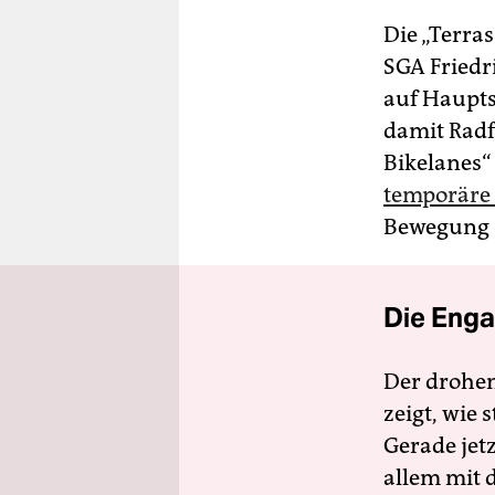
Die „Terras
SGA Friedr
auf Haupt
damit Radf
Bikelanes“
temporäre 
Bewegung 
Die Enga
Der drohe
zeigt, wie
Gerade jet
allem mit d