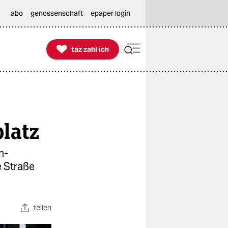
abo
genossenschaft
epaper login

taz zahl ich
taz zahl ich
latz
n-
e Straße
teilen