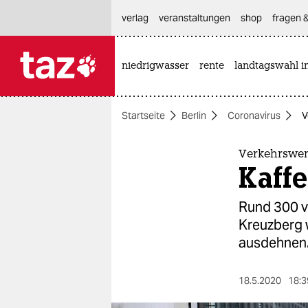
hautnavigation anspringen
hauptinhalt anspringen
footer anspringen
verlag
veranstaltungen
shop
fragen &
niedrigwasser
rente
landtagswahl i

taz zahl ich
taz zahl ich
Startseite
Berlin
Coronavirus
V
themen
politik
Verkehrswe
Kaffe
öko
Rund 300 v
gesellschaft
Kreuzberg 
ausdehnen
kultur
sport
18.5.2020
18:3