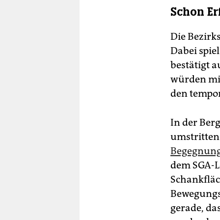
Schon E
Die Bezir
Dabei spiel
bestätigt 
würden mit
den tempor
In der Ber
umstritte
Begegnun
dem SGA-Le
Schankfläc
Bewegungsf
gerade, da