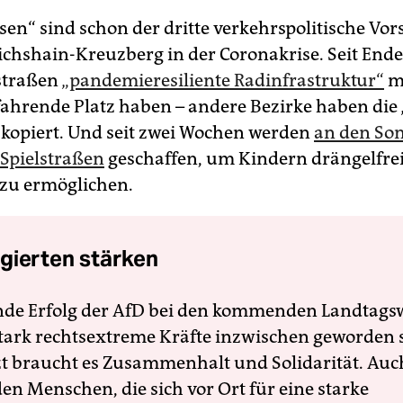
sen“ sind schon der dritte verkehrspolitische Vor
ichshain-Kreuzberg in der Coronakrise. Seit End
straßen
„pandemieresiliente Radinfrastruktur“
ma
ahrende Platz haben – andere Bezirke haben die
 kopiert. Und seit zwei Wochen werden
an den So
Spielstraßen
geschaffen, um Kindern drängelfre
zu ermöglichen.
gierten stärken
nde Erfolg der AfD bei den kommenden Landtags
 stark rechtsextreme Kräfte inzwischen geworden 
zt braucht es Zusammenhalt und Solidarität. Auc
en Menschen, die sich vor Ort für eine starke