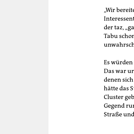
„Wir berei
Interessen
der taz, „g
Tabu schon
unwahrsche
Es würden 
Das war ur
denen sich
hätte das 
Cluster ge
Gegend run
Straße und