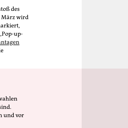
stoß des
e März wird
rkiert,
 „Pop-up-
nntagen
ie
wahlen
sind.
h und vor