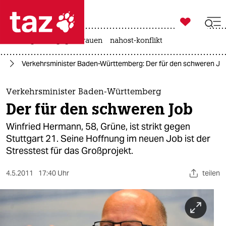

taz zahl ich
hitze
gewalt gegen frauen
nahost-konflikt

taz zahl ich
nd
Verkehrsminister Baden-Württemberg: Der für den schweren Jo
taz zahl ich
themen
Verkehrsminister Baden-Württemberg
Der für den schweren Job
politik
Winfried Hermann, 58, Grüne, ist strikt gegen
öko
Stuttgart 21. Seine Hoffnung im neuen Job ist der
Stresstest für das Großprojekt.
gesellschaft
4.5.2011
17:40 Uhr
teilen
kultur
sport