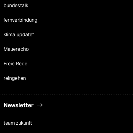
bundestalk
fernverbindung
klima update°
Mauerecho
Freie Rede
reingehen
Newsletter
team zukunft