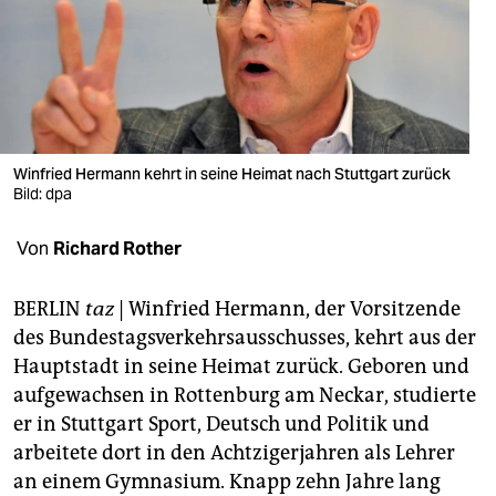
berlin
nord
wahrheit
verlag
Winfried Hermann kehrt in seine Heimat nach Stuttgart zurück
verlag
Bild: dpa
veranstaltungen
Von
Richard Rother
shop
BERLIN
taz
| Winfried Hermann, der Vorsitzende
fragen & hilfe
des Bundestagsverkehrsausschusses, kehrt aus der
Hauptstadt in seine Heimat zurück. Geboren und
unterstützen
aufgewachsen in Rottenburg am Neckar, studierte
abo
er in Stuttgart Sport, Deutsch und Politik und
arbeitete dort in den Achtzigerjahren als Lehrer
genossenschaft
an einem Gymnasium. Knapp zehn Jahre lang