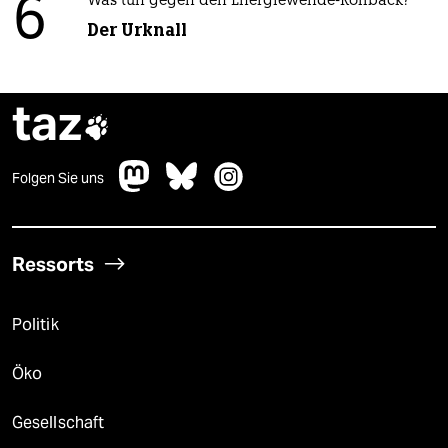
6
Was tun gegen den Energiewende-Rollback?
Der Urknall
taz

Folgen Sie uns
Ressorts
Politik
Öko
Gesellschaft