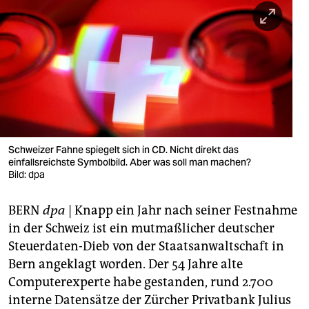
berlin
nord
wahrheit
verlag
verlag
veranstaltungen
Schweizer Fahne spiegelt sich in CD. Nicht direkt das
einfallsreichste Symbolbild. Aber was soll man machen?
shop
Bild: dpa
fragen & hilfe
BERN
dpa
| Knapp ein Jahr nach seiner Festnahme
in der Schweiz ist ein mutmaßlicher deutscher
unterstützen
Steuerdaten-Dieb von der Staatsanwaltschaft in
abo
Bern angeklagt worden. Der 54 Jahre alte
Computerexperte habe gestanden, rund 2.700
genossenschaft
interne Datensätze der Zürcher Privatbank Julius