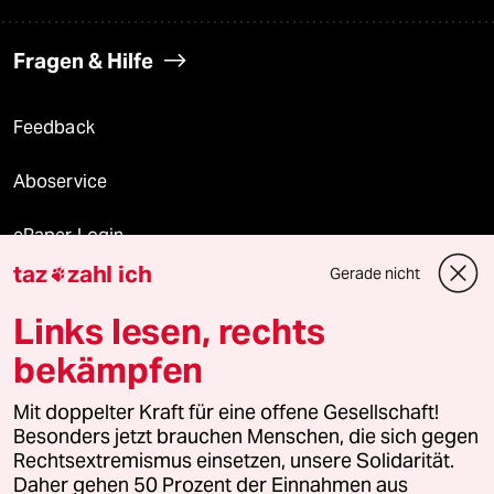
Fragen & Hilfe
Feedback
Aboservice
ePaper Login
taz
zahl ich
Gerade nicht

Downloads für Abonnierende
Links lesen, rechts
bekämpfen
© 2026 taz Verlags und Vertriebs GmbH
Mit doppelter Kraft für eine offene Gesellschaft!
Alle Rechte vorbehalten. Bei rechtlichen Fragen oder für Genehmigungen
wenden Sie sich bitte an
lizenzen@taz.de
Besonders jetzt brauchen Menschen, die sich gegen
Rechtsextremismus einsetzen, unsere Solidarität.
Daher gehen 50 Prozent der Einnahmen aus