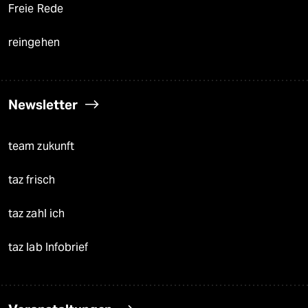
Freie Rede
reingehen
Newsletter
team zukunft
taz frisch
taz zahl ich
taz lab Infobrief