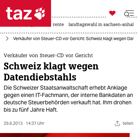

taz zahl ich
hitze
niedrigwasser
rente
landtagswahl in sachsen-anhalt

taz zahl ich
ie
Verkäufer von Steuer-CD vor Gericht: Schweiz klagt wegen Date
taz zahl ich
themen
Verkäufer von Steuer-CD vor Gericht
Schweiz klagt wegen
politik
Datendiebstahls
öko
Die Schweizer Staatsanwaltschaft erhebt Anklage
gegen einen IT-Fachmann, der interne Bankdaten an
gesellschaft
deutsche Steuerbehörden verkauft hat. Ihm drohen
bis zu fünf Jahre Haft.
kultur
sport
29.6.2013
14:37 Uhr
teilen