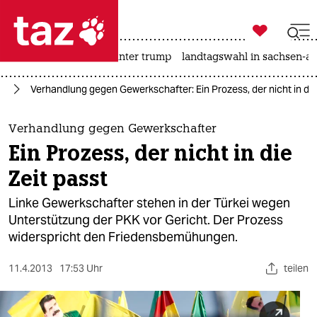

taz zahl ich
nahost-konflikt
usa unter trump
landtagswahl in sachsen-an

taz zahl ich
an
Verhandlung gegen Gewerkschafter: Ein Prozess, der nicht in die
taz zahl ich
themen
Verhandlung gegen Gewerkschafter
Ein Prozess, der nicht in die
politik
Zeit passt
öko
Linke Gewerkschafter stehen in der Türkei wegen
Unterstützung der PKK vor Gericht. Der Prozess
gesellschaft
widerspricht den Friedensbemühungen.
kultur
11.4.2013
17:53 Uhr
teilen
sport