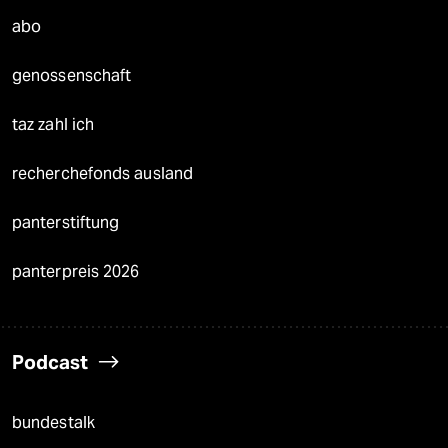
abo
genossenschaft
taz zahl ich
recherchefonds ausland
panterstiftung
panterpreis 2026
Podcast
bundestalk