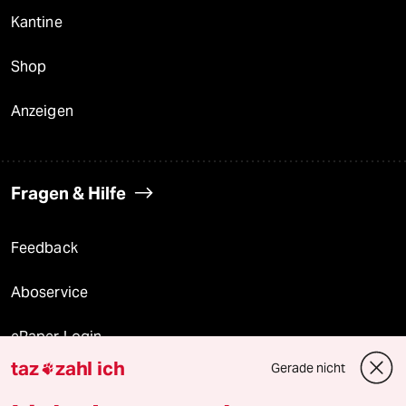
Kantine
Shop
Anzeigen
Fragen & Hilfe
Feedback
Aboservice
ePaper Login
taz
zahl ich
Gerade nicht

Downloads für Abonnierende