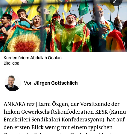
berlin
nord
wahrheit
verlag
verlag
Kurden feiern Abdullah Öcalan.
Bild: dpa
veranstaltungen
shop
Von
Jürgen Gottschlich
fragen & hilfe
unterstützen
ANKARA
taz
| Lami Özgen, der Vorsitzende der
linken Gewerkschaftskonföderation KESK (Kamu
abo
Emekcileri Sendikalari Konfederasyonu), hat auf
genossenschaft
den ersten Blick wenig mit einem typischen