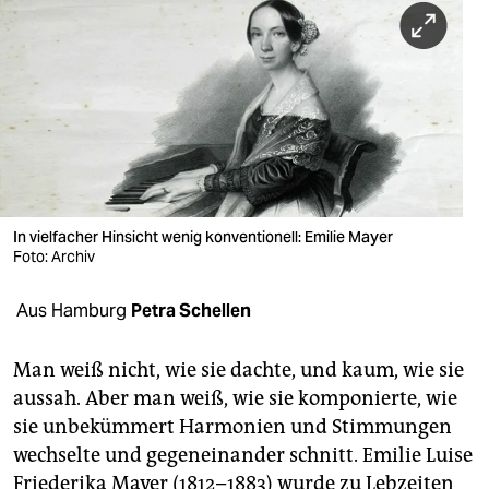
berlin
nord
wahrheit
verlag
verlag
veranstaltungen
In vielfacher Hinsicht wenig konventionell: Emilie Mayer
Foto: Archiv
shop
Aus Hamburg
Petra Schellen
fragen & hilfe
unterstützen
Man weiß nicht, wie sie dachte, und kaum, wie sie
aussah. Aber man weiß, wie sie komponierte, wie
abo
sie unbekümmert Harmonien und Stimmungen
genossenschaft
wechselte und gegeneinander schnitt. Emilie Luise
Friederika Mayer (1812–1883) wurde zu Lebzeiten