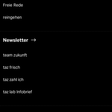
Freie Rede
reingehen
Newsletter
team zukunft
taz frisch
taz zahl ich
taz lab Infobrief