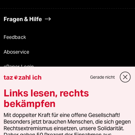
Fragen & Hilfe
Feedback
Aboservice
ePaper Login
taz
zahl ich
Gerade nicht

Downloads für Abonnierende
Links lesen, rechts
bekämpfen
© 2026 taz Verlags und Vertriebs GmbH
Alle Rechte vorbehalten. Bei rechtlichen Fragen oder für Genehmigungen
Mit doppelter Kraft für eine offene Gesellschaft!
wenden Sie sich bitte an
lizenzen@taz.de
Besonders jetzt brauchen Menschen, die sich gegen
Rechtsextremismus einsetzen, unsere Solidarität.