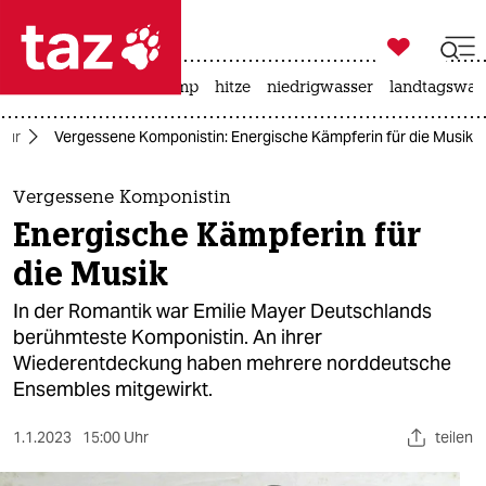

taz zahl ich
katzen
usa unter trump
hitze
niedrigwasser
landtagswahl

taz zahl ich
tur
Vergessene Komponistin: Energische Kämpferin für die Musik
taz zahl ich
themen
Vergessene Komponistin
Energische Kämpferin für
politik
die Musik
öko
In der Romantik war Emilie Mayer Deutschlands
berühmteste Komponistin. An ihrer
gesellschaft
Wiederentdeckung haben mehrere norddeutsche
Ensembles mitgewirkt.
kultur
sport
1.1.2023
15:00 Uhr
teilen