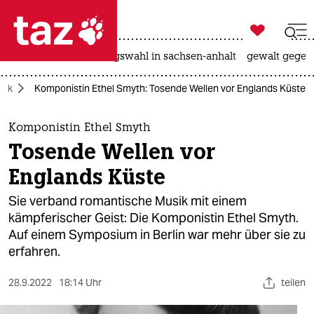

taz zahl ich
hitze
surfen
landtagswahl in sachsen-anhalt
gewalt gegen

taz zahl ich
sik
Komponistin Ethel Smyth: Tosende Wellen vor Englands Küste
taz zahl ich
themen
Komponistin Ethel Smyth
Tosende Wellen vor
politik
Englands Küste
öko
Sie verband romantische Musik mit einem
kämpferischer Geist: Die Komponistin Ethel Smyth.
gesellschaft
Auf einem Symposium in Berlin war mehr über sie zu
erfahren.
kultur
sport
28.9.2022
18:14 Uhr
teilen