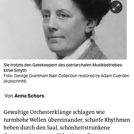
berlin
nord
wahrheit
verlag
verlag
veranstaltungen
Sie trotzte den Gatekeepern des patriarchalen Musikbetriebes:
Ethel Smyth
Foto: George Grantham Bain Collection restored by Adam Cuerden
shop
(Ausschnitt)
fragen & hilfe
Von
Anna Schors
unterstützen
Gewaltige Orchesterklänge schlagen wie
abo
turmhohe Wellen übereinander, scharfe Rhythmen
genossenschaft
beben durch den Saal, schönheitstrunkene