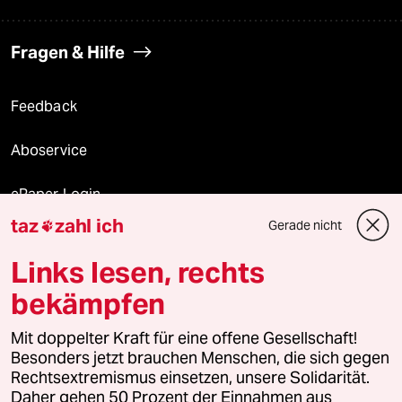
Fragen & Hilfe
Feedback
Aboservice
ePaper Login
taz
zahl ich
Gerade nicht

Downloads für Abonnierende
Links lesen, rechts
bekämpfen
© 2026 taz Verlags und Vertriebs GmbH
Mit doppelter Kraft für eine offene Gesellschaft!
Alle Rechte vorbehalten. Bei rechtlichen Fragen oder für Genehmigungen
wenden Sie sich bitte an
lizenzen@taz.de
Besonders jetzt brauchen Menschen, die sich gegen
Rechtsextremismus einsetzen, unsere Solidarität.
Daher gehen 50 Prozent der Einnahmen aus